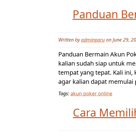
Panduan Ber
Written by
adminparu
on June 29, 2
Panduan Bermain Akun Poke
kalian sudah siap untuk mem
tempat yang tepat. Kali i
agar kalian dapat memulai
Tags:
akun poker online
Cara Memilih