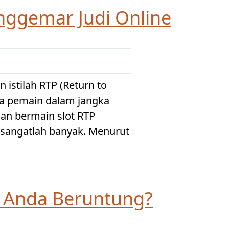
nggemar Judi Online
 istilah RTP (Return to
da pemain dalam jangka
gan bermain slot RTP
 sangatlah banyak. Menurut
ah Anda Beruntung?