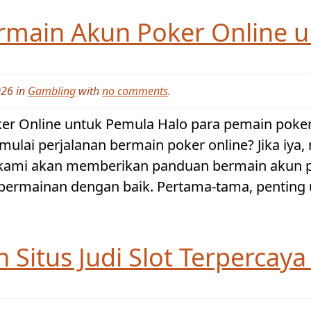
main Akun Poker Online 
026 in
Gambling
with
no comments
.
r Online untuk Pemula Halo para pemain poker
ulai perjalanan bermain poker online? Jika iya,
ni, kami akan memberikan panduan bermain akun 
 permainan dengan baik. Pertama-tama, pentin
 Situs Judi Slot Terpercaya