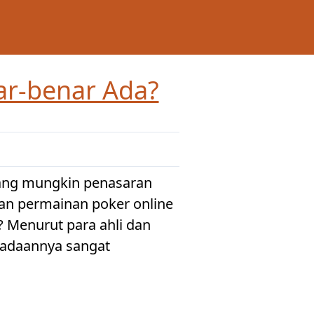
ar-benar Ada?
rang mungkin penasaran
n permainan poker online
 Menurut para ahli dan
radaannya sangat