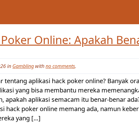
k Poker Online: Apakah Ben
026 in
Gambling
with
no comments
.
tentang aplikasi hack poker online? Banyak o
plikasi yang bisa membantu mereka memenangka
, apakah aplikasi semacam itu benar-benar ada?
kasi hack poker online memang ada, namun kebe
reka yang […]