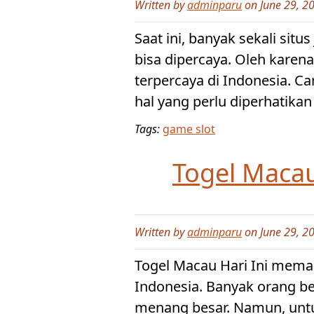
Written by
adminparu
on June 29, 2
Saat ini, banyak sekali situ
bisa dipercaya. Oleh karena 
terpercaya di Indonesia. Car
hal yang perlu diperhatikan
Tags:
game slot
Togel Macau
Written by
adminparu
on June 29, 2
Togel Macau Hari Ini mema
Indonesia. Banyak orang 
menang besar. Namun, untuk