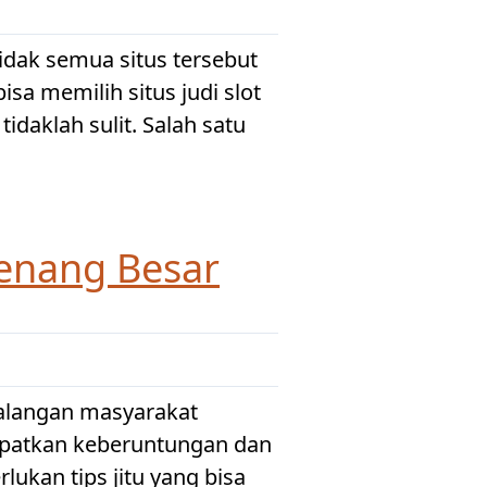
tidak semua situs tersebut
isa memilih situs judi slot
tidaklah sulit. Salah satu
Menang Besar
kalangan masyarakat
apatkan keberuntungan dan
ukan tips jitu yang bisa