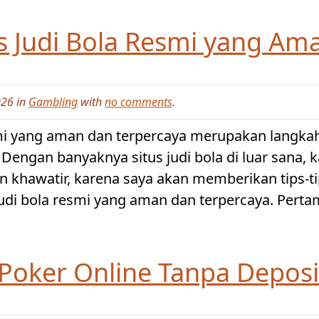
us Judi Bola Resmi yang Am
026 in
Gambling
with
no comments
.
smi yang aman dan terpercaya merupakan langkah
Dengan banyaknya situs judi bola di luar sana, 
n khawatir, karena saya akan memberikan tips-
udi bola resmi yang aman dan terpercaya. Perta
oker Online Tanpa Deposit