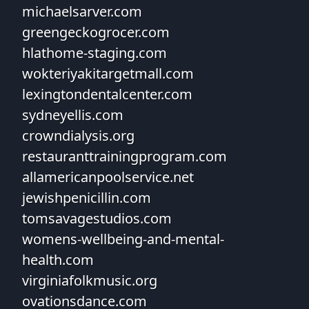
michaelsarver.com
greengeckogrocer.com
hlathome-staging.com
wokteriyakitargetmall.com
lexingtondentalcenter.com
sydneyellis.com
crowndialysis.org
restauranttrainingprogram.com
allamericanpoolservice.net
jewishpenicillin.com
tomsavagestudios.com
womens-wellbeing-and-mental-
health.com
virginiafolkmusic.org
ovationsdance.com