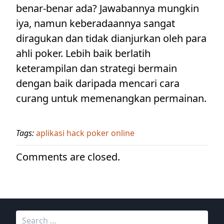
benar-benar ada? Jawabannya mungkin
iya, namun keberadaannya sangat
diragukan dan tidak dianjurkan oleh para
ahli poker. Lebih baik berlatih
keterampilan dan strategi bermain
dengan baik daripada mencari cara
curang untuk memenangkan permainan.
Tags:
aplikasi hack poker online
Comments are closed.
Search