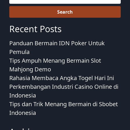
for:
Recent Posts
Panduan Bermain IDN Poker Untuk
Pemula
Tips Ampuh Menang Bermain Slot
Mahjong Demo
Rahasia Membaca Angka Togel Hari Ini
Perkembangan Industri Casino Online di
Indonesia
Tips dan Trik Menang Bermain di Sbobet
Indonesia