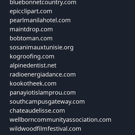
bluebonnetcountry.com
epicclipart.com
pearlmanilahotel.com
maintdrop.com
bobtoman.com
sosanimauxtunisie.org
kogroofing.com
alpinedentist.net
radioenergiadance.com
kookotheek.com
panayiotislamprou.com
southcampusgateway.com
chateaudelisse.com
wellborncommunityassociation.com
wildwoodfilmfestival.com