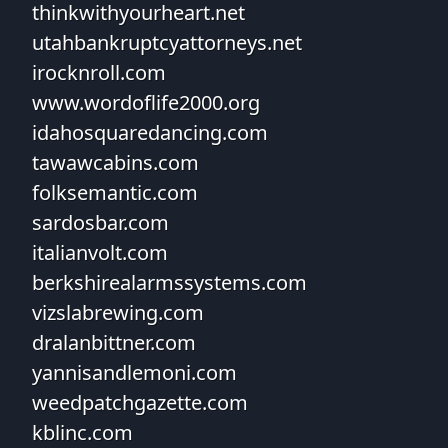
thinkwithyourheart.net
utahbankruptcyattorneys.net
irocknroll.com
www.wordoflife2000.org
idahosquaredancing.com
tawawcabins.com
folksemantic.com
sardosbar.com
italianvolt.com
berkshirealarmssystems.com
vizslabrewing.com
dralanbittner.com
yannisandlemoni.com
weedpatchgazette.com
kblinc.com