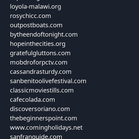
loyola-malawi.org
rosychicc.com
outpostboats.com
bytheendoftonight.com
hopeinthecities.org
gratefulgluttons.com
mobdroforpctv.com
cassandrasturdy.com
sanbenitoolivefestival.com
classicmoviestills.com
cafecolada.com
discoversoriano.com
thebeginnerspoint.com
www.comingholidays.net
sanfranguide.com