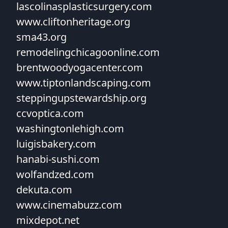
lascolinasplasticsurgery.com
www.cliftonheritage.org
sma43.org
remodelingchicagoonline.com
brentwoodyogacenter.com
www.tiptonlandscaping.com
steppingupstewardship.org
ccvoptica.com
washingtonlehigh.com
luigisbakery.com
hanabi-sushi.com
wolfandzed.com
dekuta.com
www.cinemabuzz.com
mixdepot.net