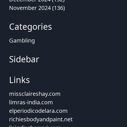
November 2024
(136)
Categories
Gambling
Sidebar
Links
missclaireshay.com
limras-india.com
elperiodicodelara.com
richiesbodyandpaint.net