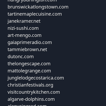
brunswickatlongstown.com
tartinemaplecuisine.com
janekramer.net
nizi-sushi.com
art-mengo.com
gaiaprimeradio.com
tammiebrown.net
dutonc.com
thelongescape.com
mattolegrange.com
junglelodgecostarica.com
christianfestivals.org
visitcountrykitchen.com
algarve-dolphins.com