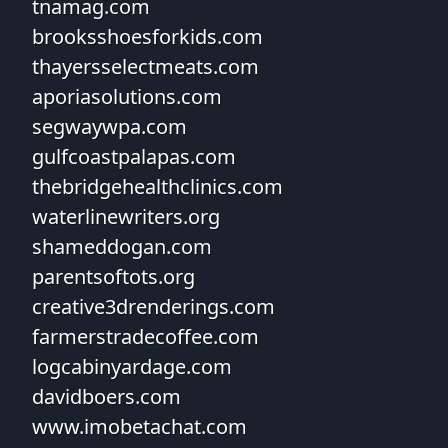
tnamag.com
brooksshoesforkids.com
thayersselectmeats.com
aporiasolutions.com
segwaywpa.com
gulfcoastpalapas.com
thebridgehealthclinics.com
waterlinewriters.org
shameddogan.com
parentsoftots.org
creative3drenderings.com
farmerstradecoffee.com
logcabinyardage.com
davidboers.com
www.imobetachat.com