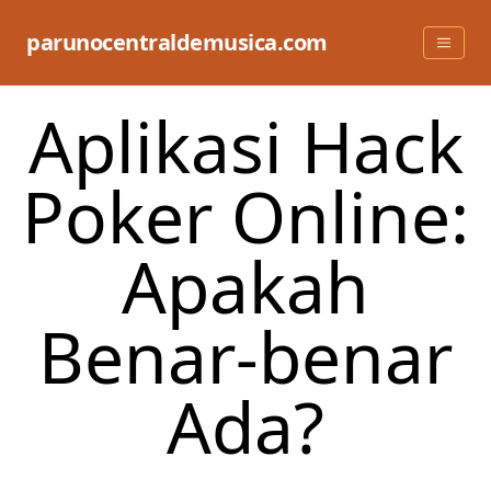
Skip
to
parunocentraldemusica.com
content
Aplikasi Hack
Poker Online:
Apakah
Benar-benar
Ada?