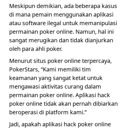
Meskipun demikian, ada beberapa kasus
di mana pemain menggunakan aplikasi
atau software ilegal untuk memanipulasi
permainan poker online. Namun, hal ini
sangat merugikan dan tidak dianjurkan
oleh para ahli poker.
Menurut situs poker online terpercaya,
PokerStars, “Kami memiliki tim
keamanan yang sangat ketat untuk
mengawasi aktivitas curang dalam
permainan poker online. Aplikasi hack
poker online tidak akan pernah dibiarkan
beroperasi di platform kami.”
Jadi, apakah aplikasi hack poker online