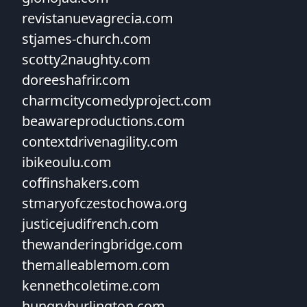
revistanuevagrecia.com
stjames-church.com
scotty2naughty.com
doreeshafrir.com
charmcitycomedyproject.com
beawareproductions.com
contextdrivenagility.com
ibikeoulu.com
coffinshakers.com
stmaryofczestochowa.org
justicejudifrench.com
thewanderingbridge.com
themalleablemom.com
kennethcoletime.com
hungryburlington.com