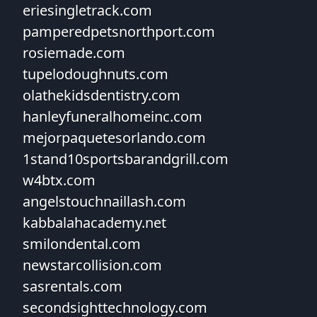
eriesingletrack.com
pamperedpetsnorthport.com
rosiemade.com
tupelodoughnuts.com
olathekidsdentistry.com
hanleyfuneralhomeinc.com
mejorpaquetesorlando.com
1stand10sportsbarandgrill.com
w4btx.com
angelstouchnaillash.com
kabbalahacademy.net
smilondental.com
newstarcollision.com
sasrentals.com
secondsighttechnology.com