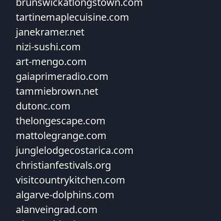
brunswickatlongstown.com
tartinemaplecuisine.com
janekramer.net
nizi-sushi.com
art-mengo.com
gaiaprimeradio.com
tammiebrown.net
dutonc.com
thelongescape.com
mattolegrange.com
junglelodgecostarica.com
christianfestivals.org
visitcountrykitchen.com
algarve-dolphins.com
alanveingrad.com