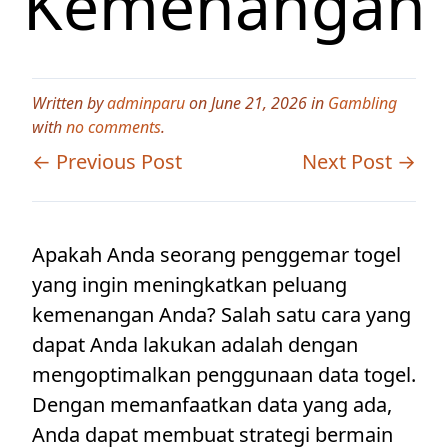
Kemenangan
Written by
adminparu
on June 21, 2026 in
Gambling
with
no comments
.
← Previous Post
Next Post →
Apakah Anda seorang penggemar togel
yang ingin meningkatkan peluang
kemenangan Anda? Salah satu cara yang
dapat Anda lakukan adalah dengan
mengoptimalkan penggunaan data togel.
Dengan memanfaatkan data yang ada,
Anda dapat membuat strategi bermain