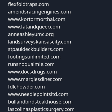
flexfoldtraps.com
amendsracingengines.com
www.kortormorthai.com
www.fatandqueer.com
anneashleyumc.org
landsurveyskansascity.com
stpauldeckbuilders.com
footingsunlimited.com
runsnoqualmie.com
www.docsdrugs.com
www.margiesdiner.com
fdlchowder.com
www.needlepointsltd.com
bullandbirdsteakhouse.com
lascolinasplasticsurgery.com