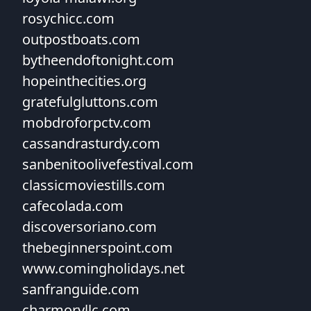
rosychicc.com
outpostboats.com
bytheendoftonight.com
hopeinthecities.org
gratefulgluttons.com
mobdroforpctv.com
cassandrasturdy.com
sanbenitoolivefestival.com
classicmoviestills.com
cafecolada.com
discoversoriano.com
thebeginnerspoint.com
www.comingholidays.net
sanfranguide.com
charmoryllc.com