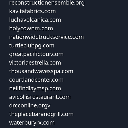
reconstructionensemble.org
kavitafabrics.com
luchavolcanica.com
holycownm.com
nationwidetruckservice.com
turtleclubpg.com
greatpacifictour.com
victoriaestrella.com
thousandwavesspa.com
courtlandcenter.com
neilfindlaymsp.com
avicollisrestaurant.com
drcconline.org
v
theplacebarandgrill.com
waterburyrx.com