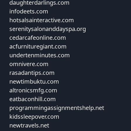
daughterdarlings.com
infodeets.com
hotsalsainteractive.com
serenitysalonanddayspa.org
cedarcafeonline.com
acfurnituregiant.com
undertenminutes.com
omnivere.com
rasadantips.com
newtimbuktu.com
altronicsmfg.com
eatbaconhill.com
programmingassignmentshelp.net
kidssleepover.com
newtravels.net