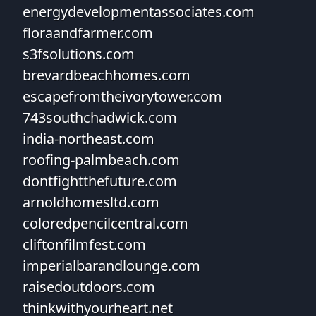
energydevelopmentassociates.com
floraandfarmer.com
s3fsolutions.com
brevardbeachhomes.com
escapefromtheivorytower.com
743southchadwick.com
india-northeast.com
roofing-palmbeach.com
dontfightthefuture.com
arnoldhomesltd.com
coloredpencilcentral.com
cliftonfilmfest.com
imperialbarandlounge.com
raisedoutdoors.com
thinkwithyourheart.net