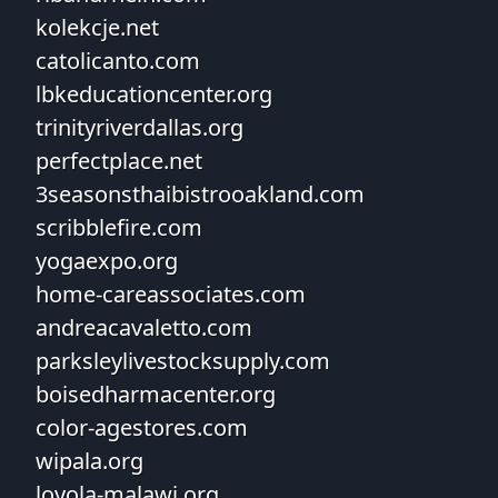
kolekcje.net
catolicanto.com
lbkeducationcenter.org
trinityriverdallas.org
perfectplace.net
3seasonsthaibistrooakland.com
scribblefire.com
yogaexpo.org
home-careassociates.com
andreacavaletto.com
parksleylivestocksupply.com
boisedharmacenter.org
color-agestores.com
wipala.org
loyola-malawi.org