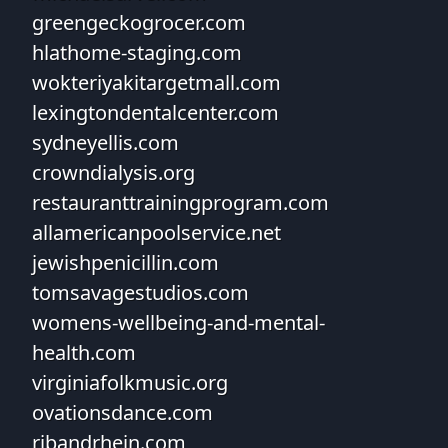
greengeckogrocer.com
hlathome-staging.com
wokteriyakitargetmall.com
lexingtondentalcenter.com
sydneyellis.com
crowndialysis.org
restauranttrainingprogram.com
allamericanpoolservice.net
jewishpenicillin.com
tomsavagestudios.com
womens-wellbeing-and-mental-
health.com
virginiafolkmusic.org
ovationsdance.com
ribandrhein.com