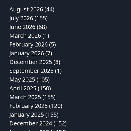
August 2026
(44)
July 2026
(155)
June 2026
(68)
March 2026
(1)
February 2026
(5)
January 2026
(7)
December 2025
(8)
September 2025
(1)
May 2025
(105)
April 2025
(150)
March 2025
(155)
February 2025
(120)
January 2025
(155)
December 2024
(152)