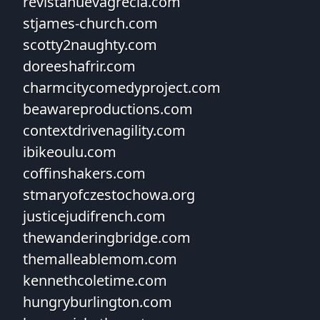
revistanuevagrecia.com
stjames-church.com
scotty2naughty.com
doreeshafrir.com
charmcitycomedyproject.com
beawareproductions.com
contextdrivenagility.com
ibikeoulu.com
coffinshakers.com
stmaryofczestochowa.org
justicejudifrench.com
thewanderingbridge.com
themalleablemom.com
kennethcoletime.com
hungryburlington.com