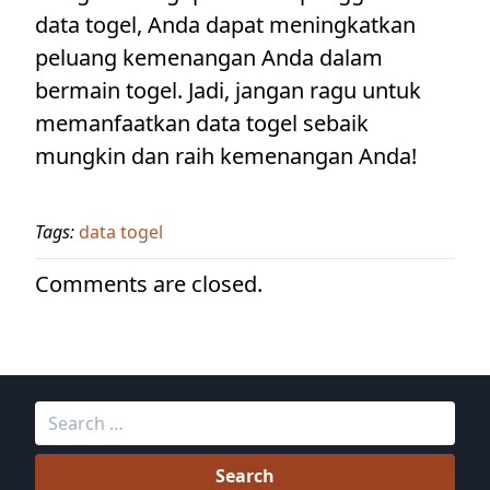
data togel, Anda dapat meningkatkan
peluang kemenangan Anda dalam
bermain togel. Jadi, jangan ragu untuk
memanfaatkan data togel sebaik
mungkin dan raih kemenangan Anda!
Tags:
data togel
Comments are closed.
Search
for: