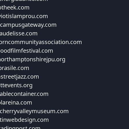
otheek.com
iotislamprou.com
hcampusgateway.com
audelisse.com
orncommunityassociation.com
oodfilmfestival.com
orthamptonshirejpu.org
brasile.com
nstreetjazz.com
ettevents.org
blecontainer.com
lareina.com
cherryvalleymuseum.com
tinwebdesign.com
radingpost.com