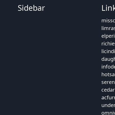
Sidebar
Lin
missc
limra
elper
richi
licin
daugh
infod
hotsa
seren
cedar
acfur
unde
omni