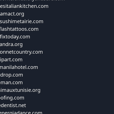
esitaliankitchen.com
amact.org
sushimetairie.com
flashtattoos.com
fixtoday.com
andra.org
onnetcountry.com
lipart.com
manilahotel.com
tdrop.com
oman.com
imauxtunisie.org
ofing.com
edentist.net
energiadance.com