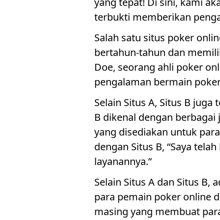
yang tepat! Di sini, kami 
terbukti memberikan peng
Salah satu situs poker onlin
bertahun-tahun dan memilik
Doe, seorang ahli poker on
pengalaman bermain poker 
Selain Situs A, Situs B jug
B dikenal dengan berbagai
yang disediakan untuk para
dengan Situs B, “Saya tela
layanannya.”
Selain Situs A dan Situs B, 
para pemain poker online d
masing yang membuat para 