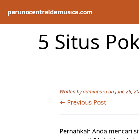
Skip
to
parunocentraldemusica.com
content
5 Situs Po
Written by
adminparu
on June 26, 2
← Previous Post
Pernahkah Anda mencari situ