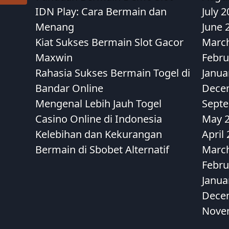
IDN Play: Cara Bermain dan
July 
Menang
June 
Kiat Sukses Bermain Slot Gacor
Marc
Maxwin
Febru
Rahasia Sukses Bermain Togel di
Janua
Bandar Online
Dece
Mengenal Lebih Jauh Togel
Sept
Casino Online di Indonesia
May 
Kelebihan dan Kekurangan
April
Bermain di Sbobet Alternatif
Marc
Febru
Janua
Dece
Nove