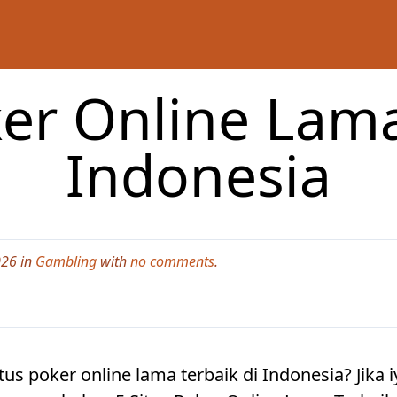
ker Online Lama
Indonesia
026 in
Gambling
with
no comments
.
s poker online lama terbaik di Indonesia? Jika 