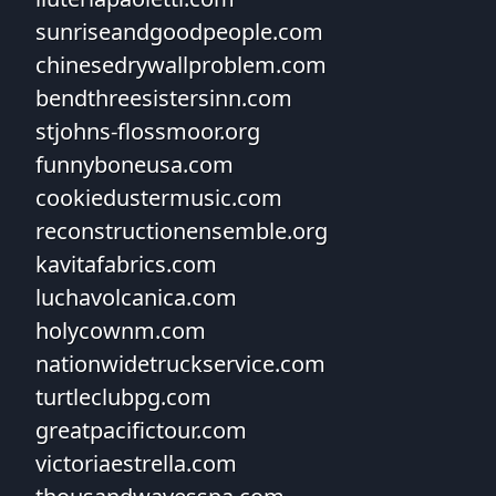
sunriseandgoodpeople.com
chinesedrywallproblem.com
bendthreesistersinn.com
stjohns-flossmoor.org
funnyboneusa.com
cookiedustermusic.com
reconstructionensemble.org
kavitafabrics.com
luchavolcanica.com
holycownm.com
nationwidetruckservice.com
turtleclubpg.com
greatpacifictour.com
victoriaestrella.com