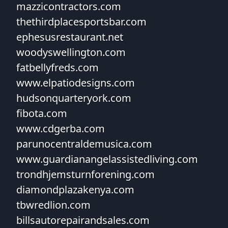
mazzicontractors.com
thethirdplacesportsbar.com
ephesusrestaurant.net
woodyswellington.com
fatbellyfreds.com
www.elpatiodesigns.com
hudsonquarteryork.com
fibota.com
www.cdgerba.com
parunocentraldemusica.com
www.guardianangelassistedliving.com
trondhjemsturnforening.com
diamondplazakenya.com
tbwredlion.com
billsautorepairandsales.com