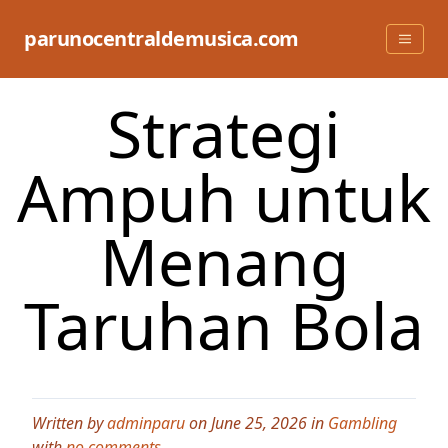
Skip
to
parunocentraldemusica.com
content
Strategi
Ampuh untuk
Menang
Taruhan Bola
Written by
adminparu
on June 25, 2026 in
Gambling
with
no comments
.