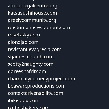
africanlegalcentre.org
katsusushihouse.com
greelycommunity.org
ruedumainerestaurant.com
rosetzsky.com
glonojad.com
revistanuevagrecia.com
stjames-church.com
scotty2naughty.com
doreeshafrir.com
charmcitycomedyproject.com
beawareproductions.com
contextdrivenagility.com
ibikeoulu.com
coffinshakers.com