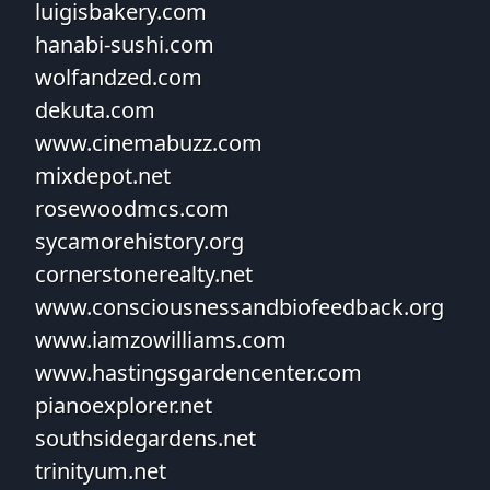
luigisbakery.com
hanabi-sushi.com
wolfandzed.com
dekuta.com
www.cinemabuzz.com
mixdepot.net
rosewoodmcs.com
sycamorehistory.org
cornerstonerealty.net
www.consciousnessandbiofeedback.org
www.iamzowilliams.com
www.hastingsgardencenter.com
pianoexplorer.net
southsidegardens.net
trinityum.net