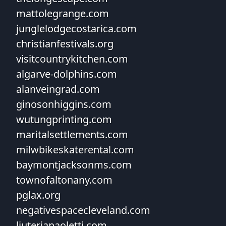
mattolegrange.com
junglelodgecostarica.com
christianfestivals.org
visitcountrykitchen.com
algarve-dolphins.com
alanveingrad.com
ginosonhiggins.com
wutungprinting.com
maritalsettlements.com
milwbikeskaterental.com
baymontjacksonms.com
townofaltonany.com
pglax.org
negativespacecleveland.com
liuteriapaoletti.com