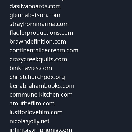
dasilvaboards.com
glennabatson.com
strayhornmarina.com
flaglerproductions.com
brawndefinition.com
continentalicecream.com
crazycreekquilts.com
binkdavies.com
christchurchpdx.org
kenabrahambooks.com
commune-kitchen.com
amuthefilm.com
lustforlovefilm.com
nicolasjolly.net
infinitasymphonia.com