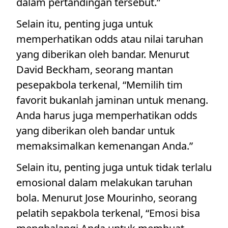
dalam pertandingan tersebut.”
Selain itu, penting juga untuk
memperhatikan odds atau nilai taruhan
yang diberikan oleh bandar. Menurut
David Beckham, seorang mantan
pesepakbola terkenal, “Memilih tim
favorit bukanlah jaminan untuk menang.
Anda harus juga memperhatikan odds
yang diberikan oleh bandar untuk
memaksimalkan kemenangan Anda.”
Selain itu, penting juga untuk tidak terlalu
emosional dalam melakukan taruhan
bola. Menurut Jose Mourinho, seorang
pelatih sepakbola terkenal, “Emosi bisa