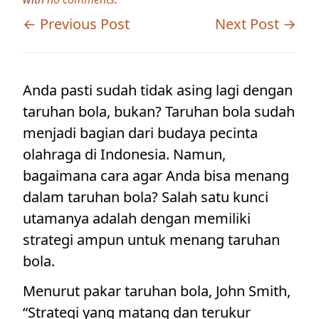
← Previous Post
Next Post →
Anda pasti sudah tidak asing lagi dengan
taruhan bola, bukan? Taruhan bola sudah
menjadi bagian dari budaya pecinta
olahraga di Indonesia. Namun,
bagaimana cara agar Anda bisa menang
dalam taruhan bola? Salah satu kunci
utamanya adalah dengan memiliki
strategi ampun untuk menang taruhan
bola.
Menurut pakar taruhan bola, John Smith,
“Strategi yang matang dan terukur