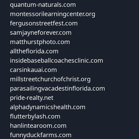
quantum-naturals.com
montessorilearningcenter.org
fergusonstreetfest.com
samjayneforever.com
matthurstphoto.com
alltheflorida.com
insidebaseballcoachesclinic.com
carsinkauai.com
millstreetchurchofchrist.org
parasailingvacadestinflorida.com
pride-realty.net
alphadynamicshealth.com
flutterbylash.com
hanlintearoom.com
funnyduckfarms.com