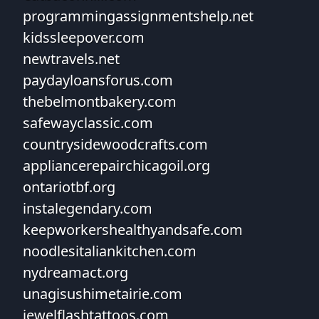
programmingassignmentshelp.net
kidssleepover.com
newtravels.net
paydayloansforus.com
thebelmontbakery.com
safewayclassic.com
countrysidewoodcrafts.com
appliancerepairchicagoil.org
ontariotbf.org
instalegendary.com
keepworkershealthyandsafe.com
noodlesitaliankitchen.com
nydreamact.org
unagisushimetairie.com
jewelflashtattoos.com