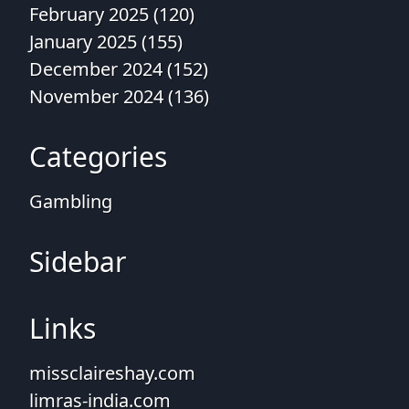
February 2025
(120)
January 2025
(155)
December 2024
(152)
November 2024
(136)
Categories
Gambling
Sidebar
Links
missclaireshay.com
limras-india.com