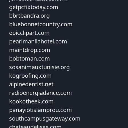
getpcfixtoday.com
bbrtbandra.org
bluebonnetcountry.com
epicclipart.com
pearlmanilahotel.com
maintdrop.com
bobtoman.com
sosanimauxtunisie.org
kogroofing.com
alpinedentist.net
radioenergiadance.com
kookotheek.com
panayiotislamprou.com
southcampusgateway.com
chateaudelisse.com