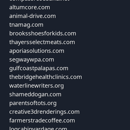
altumcore.com
animal-drive.com
tnamag.com
brooksshoesforkids.com
thayersselectmeats.com
aporiasolutions.com
segwaywpa.com
gulfcoastpalapas.com
thebridgehealthclinics.com
waterlinewriters.org
shameddogan.com
parentsoftots.org
creative3drenderings.com
farmerstradecoffee.com
logcabinyardage.com