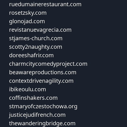
ruedumainerestaurant.com
rosetzsky.com
glonojad.com
revistanuevagrecia.com
stjames-church.com
scotty2naughty.com
doreeshafrir.com
charmcitycomedyproject.com
beawareproductions.com
contextdrivenagility.com
ibikeoulu.com
coffinshakers.com
stmaryofczestochowa.org
justicejudifrench.com
thewanderingbridge.com