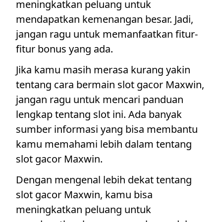
meningkatkan peluang untuk
mendapatkan kemenangan besar. Jadi,
jangan ragu untuk memanfaatkan fitur-
fitur bonus yang ada.
Jika kamu masih merasa kurang yakin
tentang cara bermain slot gacor Maxwin,
jangan ragu untuk mencari panduan
lengkap tentang slot ini. Ada banyak
sumber informasi yang bisa membantu
kamu memahami lebih dalam tentang
slot gacor Maxwin.
Dengan mengenal lebih dekat tentang
slot gacor Maxwin, kamu bisa
meningkatkan peluang untuk