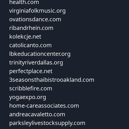
health.com
virginiafolkmusic.org
ovationsdance.com
ribandrhein.com
kolekcje.net
catolicanto.com
lbkeducationcenter.org
trinityriverdallas.org
perfectplace.net
3seasonsthaibistrooakland.com
scribblefire.com
yogaexpo.org
home-careassociates.com
andreacavaletto.com
parksleylivestocksupply.com