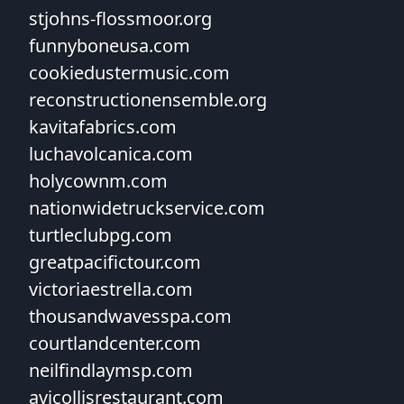
stjohns-flossmoor.org
funnyboneusa.com
cookiedustermusic.com
reconstructionensemble.org
kavitafabrics.com
luchavolcanica.com
holycownm.com
nationwidetruckservice.com
turtleclubpg.com
greatpacifictour.com
victoriaestrella.com
thousandwavesspa.com
courtlandcenter.com
neilfindlaymsp.com
avicollisrestaurant.com