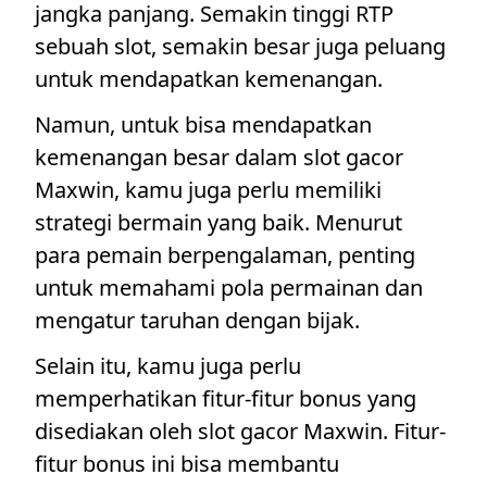
jangka panjang. Semakin tinggi RTP
sebuah slot, semakin besar juga peluang
untuk mendapatkan kemenangan.
Namun, untuk bisa mendapatkan
kemenangan besar dalam slot gacor
Maxwin, kamu juga perlu memiliki
strategi bermain yang baik. Menurut
para pemain berpengalaman, penting
untuk memahami pola permainan dan
mengatur taruhan dengan bijak.
Selain itu, kamu juga perlu
memperhatikan fitur-fitur bonus yang
disediakan oleh slot gacor Maxwin. Fitur-
fitur bonus ini bisa membantu