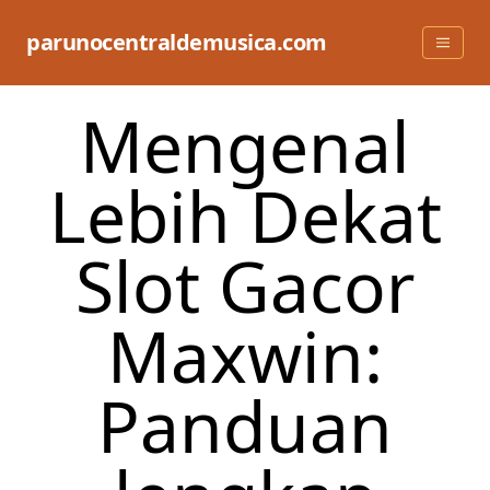
Skip
to
parunocentraldemusica.com
content
Mengenal
Lebih Dekat
Slot Gacor
Maxwin:
Panduan