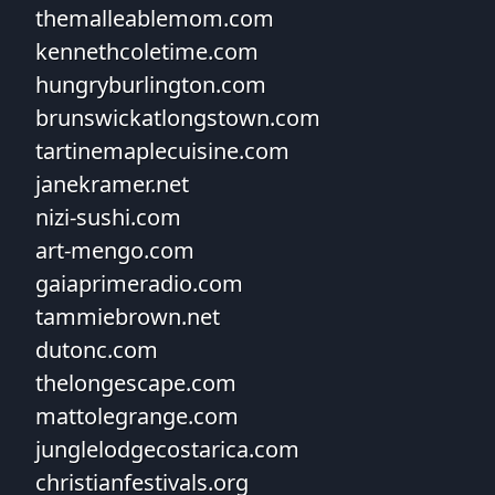
themalleablemom.com
kennethcoletime.com
hungryburlington.com
brunswickatlongstown.com
tartinemaplecuisine.com
janekramer.net
nizi-sushi.com
art-mengo.com
gaiaprimeradio.com
tammiebrown.net
dutonc.com
thelongescape.com
mattolegrange.com
junglelodgecostarica.com
christianfestivals.org