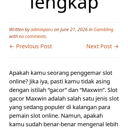
lengkap
Written by
adminparu
on June 21, 2026 in
Gambling
with
no comments
.
← Previous Post
Next Post →
Apakah kamu seorang penggemar slot
online? Jika iya, pasti kamu tidak asing
dengan istilah “gacor” dan “Maxwin”. Slot
gacor Maxwin adalah salah satu jenis slot
yang sedang populer di kalangan para
pemain slot online. Namun, apakah
kamu sudah benar-benar mengenal lebih