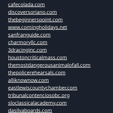
cafecolada.com
discoversoriano.com
thebeginnerspoint.com
www.comingholidays.net
sanfranguide.com
charmoryllc.com
3dracinginc.com
houstoncriticalmass.com
themostdangerousanimalofall.com
thepolicerehearsals.com
alliknownow.com
eastlewiscountychamber.com
tribunalcontenciosobc.org
sloclassicalacademy.com
dasilvaboards.com