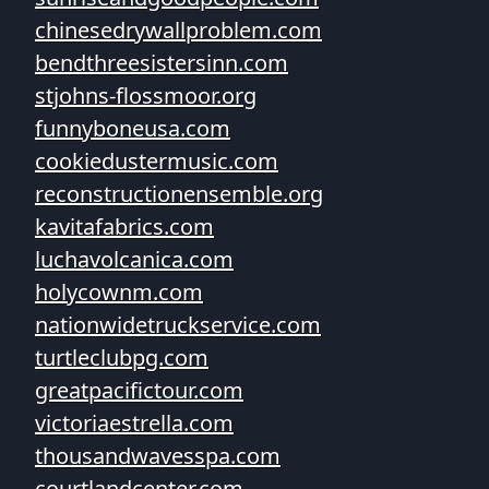
chinesedrywallproblem.com
bendthreesistersinn.com
stjohns-flossmoor.org
funnyboneusa.com
cookiedustermusic.com
reconstructionensemble.org
kavitafabrics.com
luchavolcanica.com
holycownm.com
nationwidetruckservice.com
turtleclubpg.com
greatpacifictour.com
victoriaestrella.com
thousandwavesspa.com
courtlandcenter.com