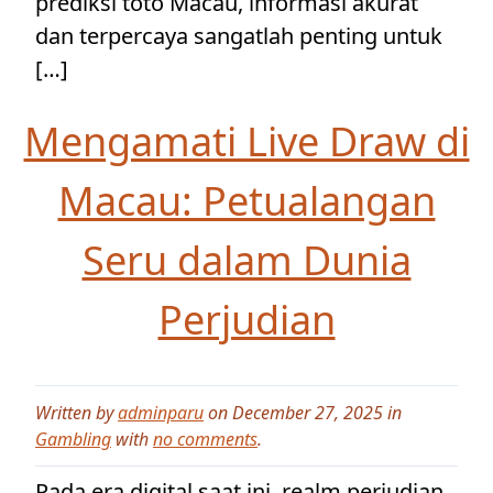
prediksi toto Macau, informasi akurat
dan terpercaya sangatlah penting untuk
[…]
Mengamati Live Draw di
Macau: Petualangan
Seru dalam Dunia
Perjudian
Written by
adminparu
on December 27, 2025 in
Gambling
with
no comments
.
Pada era digital saat ini, realm perjudian