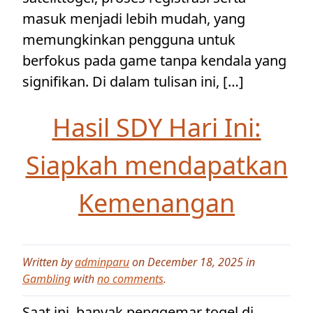
masuk menjadi lebih mudah, yang
memungkinkan pengguna untuk
berfokus pada game tanpa kendala yang
signifikan. Di dalam tulisan ini, […]
Hasil SDY Hari Ini:
Siapkah mendapatkan
Kemenangan
Written by
adminparu
on December 18, 2025 in
Gambling
with
no comments
.
Saat ini, banyak penggemar togel di