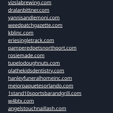
vizslabrewing.com
dralanbittner.com
yannisandlemoni.com
weedpatchgazette.com
kblinc.com
eriesingletrack.com
pamperedpetsnorthport.com
rosiemade.com
tupelodoughnuts.com
olathekidsdentistry.com
hanleyfuneralhomeinc.com
mejorpaquetesorlando.com
1stand10sportsbarandgrill.com
w4btx.com
angelstouchnaillash.com