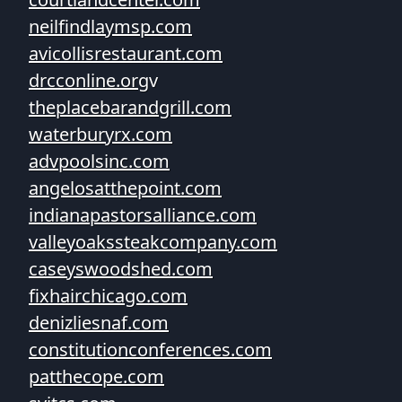
neilfindlaymsp.com
avicollisrestaurant.com
drcconline.org
v
theplacebarandgrill.com
waterburyrx.com
advpoolsinc.com
angelosatthepoint.com
indianapastorsalliance.com
valleyoakssteakcompany.com
caseyswoodshed.com
fixhairchicago.com
denizliesnaf.com
constitutionconferences.com
patthecope.com