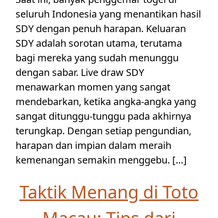
seluruh Indonesia yang menantikan hasil
SDY dengan penuh harapan. Keluaran
SDY adalah sorotan utama, terutama
bagi mereka yang sudah menunggu
dengan sabar. Live draw SDY
menawarkan momen yang sangat
mendebarkan, ketika angka-angka yang
sangat ditunggu-tunggu pada akhirnya
terungkap. Dengan setiap pengundian,
harapan dan impian dalam meraih
kemenangan semakin menggebu. […]
Taktik Menang di Toto