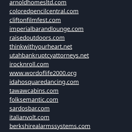
arnoldhomesltd.com
coloredpencilcentral.com
cliftonfilmfest.com
imperialbarandlounge.com
raisedoutdoors.com
thinkwithyourheart.net
utahbankruptcyattorneys.net
irocknroll.com
www.wordoflife2000.org
idahosquaredancing.com
tawawcabins.com
folksemantic.com
sardosbar.com
italianvolt.com
berkshirealarmssystems.com