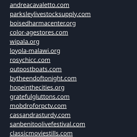
andreacavaletto.com
parksleylivestocksupply.com
boisedharmacenter.org
color-agestores.com
wipala.org
loyola-malawi.org
rosychicc.com
outpostboats.com
bytheendoftonight.com
hopeinthecities.org
gratefulgluttons.com
mobdroforpctv.com
cassandrasturdy.com
sanbenitoolivefestival.com
classicmoviestills.com