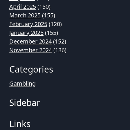
April 2025
(150)
March 2025
(155)
February 2025
(120)
January 2025
(155)
December 2024
(152)
November 2024
(136)
Categories
Gambling
Sidebar
Links