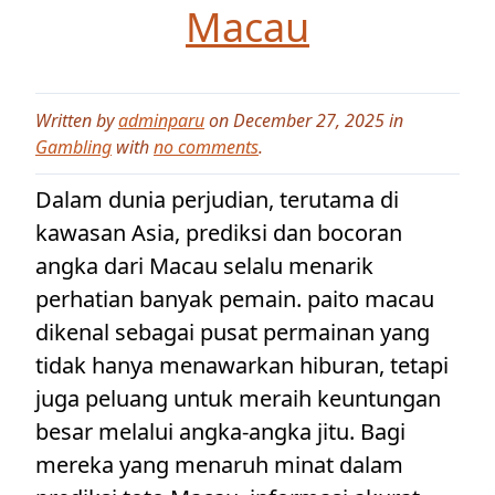
Macau
Written by
adminparu
on December 27, 2025 in
Gambling
with
no comments
.
Dalam dunia perjudian, terutama di
kawasan Asia, prediksi dan bocoran
angka dari Macau selalu menarik
perhatian banyak pemain. paito macau
dikenal sebagai pusat permainan yang
tidak hanya menawarkan hiburan, tetapi
juga peluang untuk meraih keuntungan
besar melalui angka-angka jitu. Bagi
mereka yang menaruh minat dalam