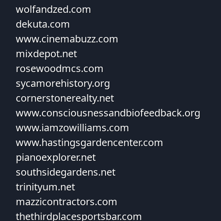
wolfandzed.com
dekuta.com
www.cinemabuzz.com
mixdepot.net
rosewoodmcs.com
sycamorehistory.org
cornerstonerealty.net
www.consciousnessandbiofeedback.org
www.iamzowilliams.com
www.hastingsgardencenter.com
pianoexplorer.net
southsidegardens.net
trinityum.net
mazzicontractors.com
thethirdplacesportsbar.com