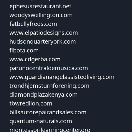
ephesusrestaurant.net
woodyswellington.com
fatbellyfreds.com
www.elpatiodesigns.com
hudsonquarteryork.com
fibota.com
www.cdgerba.com
parunocentraldemusica.com
www.guardianangelassistedliving.com
trondhjemsturnforening.com
diamondplazakenya.com
tbwredlion.com
billsautorepairandsales.com
quantum-naturals.com
montessorilearningcenter.org