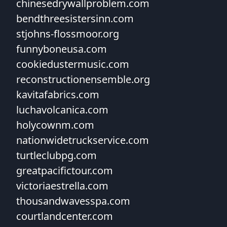
chinesedrywallproblem.com
bendthreesistersinn.com
stjohns-flossmoor.org
funnyboneusa.com
cookiedustermusic.com
reconstructionensemble.org
kavitafabrics.com
luchavolcanica.com
holycownm.com
nationwidetruckservice.com
turtleclubpg.com
greatpacifictour.com
victoriaestrella.com
thousandwavesspa.com
courtlandcenter.com