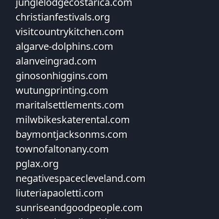
junglelodgecostarica.com
christianfestivals.org
visitcountrykitchen.com
algarve-dolphins.com
alanveingrad.com
ginosonhiggins.com
wutungprinting.com
maritalsettlements.com
milwbikeskaterental.com
baymontjacksonms.com
townofaltonany.com
pglax.org
negativespacecleveland.com
liuteriapaoletti.com
sunriseandgoodpeople.com