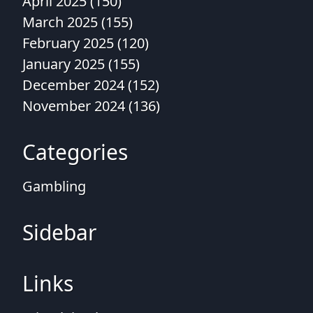
April 2025
(150)
March 2025
(155)
February 2025
(120)
January 2025
(155)
December 2024
(152)
November 2024
(136)
Categories
Gambling
Sidebar
Links