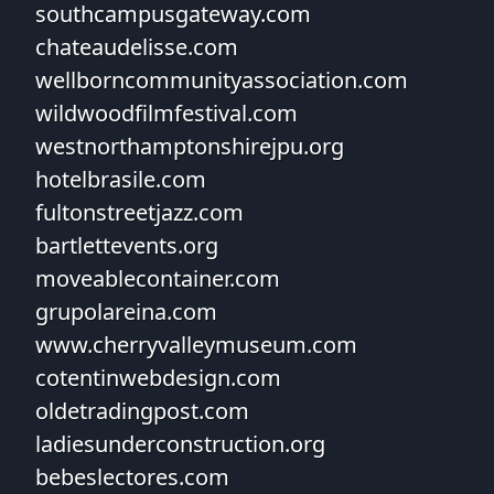
southcampusgateway.com
chateaudelisse.com
wellborncommunityassociation.com
wildwoodfilmfestival.com
westnorthamptonshirejpu.org
hotelbrasile.com
fultonstreetjazz.com
bartlettevents.org
moveablecontainer.com
grupolareina.com
www.cherryvalleymuseum.com
cotentinwebdesign.com
oldetradingpost.com
ladiesunderconstruction.org
bebeslectores.com