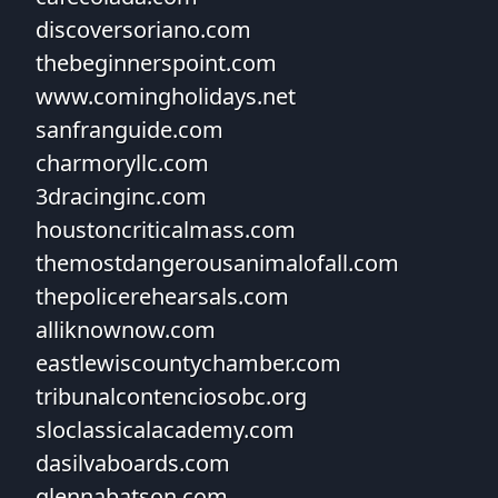
discoversoriano.com
thebeginnerspoint.com
www.comingholidays.net
sanfranguide.com
charmoryllc.com
3dracinginc.com
houstoncriticalmass.com
themostdangerousanimalofall.com
thepolicerehearsals.com
alliknownow.com
eastlewiscountychamber.com
tribunalcontenciosobc.org
sloclassicalacademy.com
dasilvaboards.com
glennabatson.com