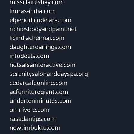
missclaireshay.com
limras-india.com
elperiodicodelara.com
richiesbodyandpaint.net
licindiachennai.com
daughterdarlings.com
infodeets.com
hotsalsainteractive.com
serenitysalonanddayspa.org
cedarcafeonline.com
acfurnituregiant.com
undertenminutes.com
omnivere.com
rasadantips.com
newtimbuktu.com