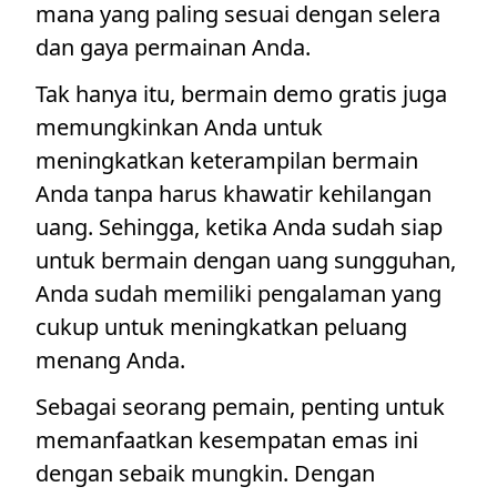
mana yang paling sesuai dengan selera
dan gaya permainan Anda.
Tak hanya itu, bermain demo gratis juga
memungkinkan Anda untuk
meningkatkan keterampilan bermain
Anda tanpa harus khawatir kehilangan
uang. Sehingga, ketika Anda sudah siap
untuk bermain dengan uang sungguhan,
Anda sudah memiliki pengalaman yang
cukup untuk meningkatkan peluang
menang Anda.
Sebagai seorang pemain, penting untuk
memanfaatkan kesempatan emas ini
dengan sebaik mungkin. Dengan