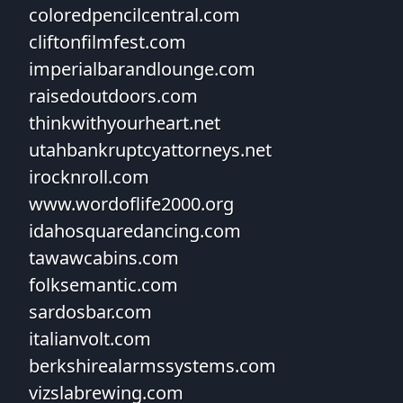
coloredpencilcentral.com
cliftonfilmfest.com
imperialbarandlounge.com
raisedoutdoors.com
thinkwithyourheart.net
utahbankruptcyattorneys.net
irocknroll.com
www.wordoflife2000.org
idahosquaredancing.com
tawawcabins.com
folksemantic.com
sardosbar.com
italianvolt.com
berkshirealarmssystems.com
vizslabrewing.com