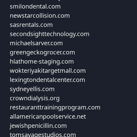
smilondental.com
newstarcollision.com
sasrentals.com
secondsighttechnology.com
michaelsarver.com
greengeckogrocer.com
hlathome-staging.com
wokteriyakitargetmall.com
lexingtondentalcenter.com
sydneyellis.com
crowndialysis.org
restauranttrainingprogram.com
allamericanpoolservice.net
jewishpenicillin.com
tomsavagestudios.com