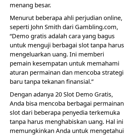
menang besar.
Menurut beberapa ahli perjudian online,
seperti John Smith dari Gambling.com,
“Demo gratis adalah cara yang bagus
untuk menguji berbagai slot tanpa harus
mengeluarkan uang. Ini memberi
pemain kesempatan untuk memahami
aturan permainan dan mencoba strategi
baru tanpa tekanan finansial.”
Dengan adanya 20 Slot Demo Gratis,
Anda bisa mencoba berbagai permainan
slot dari beberapa penyedia terkemuka
tanpa harus menghabiskan uang. Hal ini
memungkinkan Anda untuk mengetahui