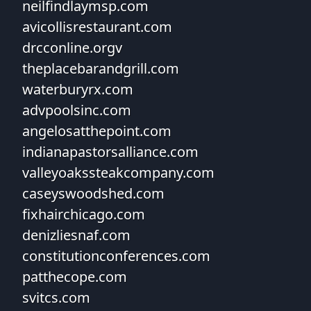
neilfindlaymsp.com
avicollisrestaurant.com
drcconline.org
v
theplacebarandgrill.com
waterburyrx.com
advpoolsinc.com
angelosatthepoint.com
indianapastorsalliance.com
valleyoakssteakcompany.com
caseyswoodshed.com
fixhairchicago.com
denizliesnaf.com
constitutionconferences.com
patthecope.com
svitcs.com