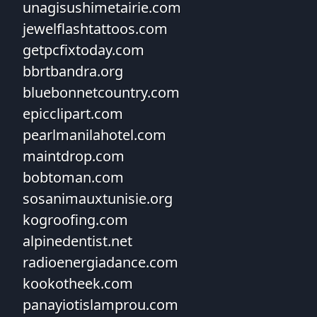
unagisushimetairie.com
jewelflashtattoos.com
getpcfixtoday.com
bbrtbandra.org
bluebonnetcountry.com
epicclipart.com
pearlmanilahotel.com
maintdrop.com
bobtoman.com
sosanimauxtunisie.org
kogroofing.com
alpinedentist.net
radioenergiadance.com
kookotheek.com
panayiotislamprou.com