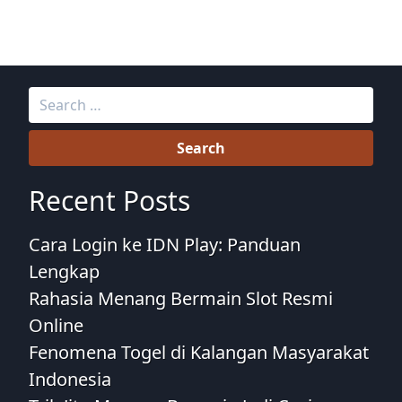
Search
for:
Recent Posts
Cara Login ke IDN Play: Panduan
Lengkap
Rahasia Menang Bermain Slot Resmi
Online
Fenomena Togel di Kalangan Masyarakat
Indonesia