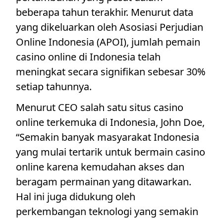
beberapa tahun terakhir. Menurut data
yang dikeluarkan oleh Asosiasi Perjudian
Online Indonesia (APOI), jumlah pemain
casino online di Indonesia telah
meningkat secara signifikan sebesar 30%
setiap tahunnya.
Menurut CEO salah satu situs casino
online terkemuka di Indonesia, John Doe,
“Semakin banyak masyarakat Indonesia
yang mulai tertarik untuk bermain casino
online karena kemudahan akses dan
beragam permainan yang ditawarkan.
Hal ini juga didukung oleh
perkembangan teknologi yang semakin