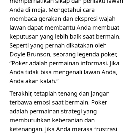
memperhatikan sikap dan perilaku lawan
Anda di meja. Mengetahui cara
membaca gerakan dan ekspresi wajah
lawan dapat membantu Anda membuat
keputusan yang lebih baik saat bermain.
Seperti yang pernah dikatakan oleh
Doyle Brunson, seorang legenda poker,
“Poker adalah permainan informasi. Jika
Anda tidak bisa mengenali lawan Anda,
Anda akan kalah.”
Terakhir, tetaplah tenang dan jangan
terbawa emosi saat bermain. Poker
adalah permainan strategi yang
membutuhkan keberanian dan
ketenangan. Jika Anda merasa frustrasi