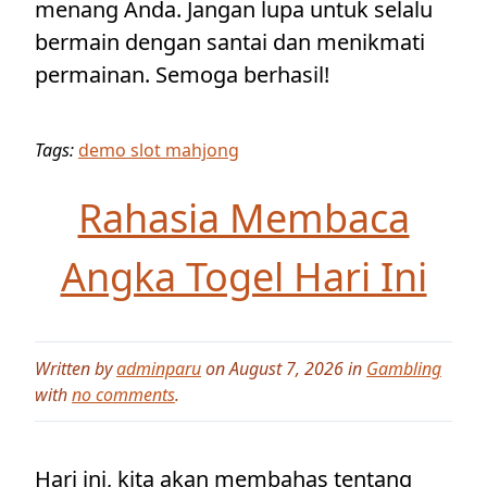
menang Anda. Jangan lupa untuk selalu
bermain dengan santai dan menikmati
permainan. Semoga berhasil!
Tags:
demo slot mahjong
Rahasia Membaca
Angka Togel Hari Ini
Written by
adminparu
on August 7, 2026 in
Gambling
with
no comments
.
Hari ini, kita akan membahas tentang