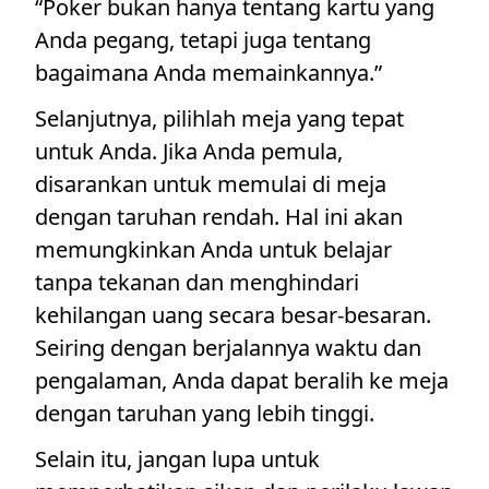
“Poker bukan hanya tentang kartu yang
Anda pegang, tetapi juga tentang
bagaimana Anda memainkannya.”
Selanjutnya, pilihlah meja yang tepat
untuk Anda. Jika Anda pemula,
disarankan untuk memulai di meja
dengan taruhan rendah. Hal ini akan
memungkinkan Anda untuk belajar
tanpa tekanan dan menghindari
kehilangan uang secara besar-besaran.
Seiring dengan berjalannya waktu dan
pengalaman, Anda dapat beralih ke meja
dengan taruhan yang lebih tinggi.
Selain itu, jangan lupa untuk