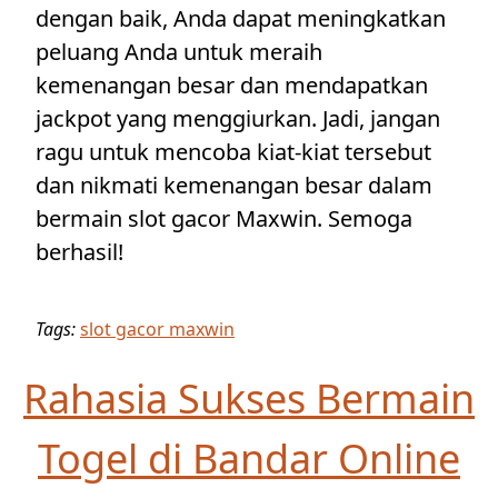
dengan baik, Anda dapat meningkatkan
peluang Anda untuk meraih
kemenangan besar dan mendapatkan
jackpot yang menggiurkan. Jadi, jangan
ragu untuk mencoba kiat-kiat tersebut
dan nikmati kemenangan besar dalam
bermain slot gacor Maxwin. Semoga
berhasil!
Tags:
slot gacor maxwin
Rahasia Sukses Bermain
Togel di Bandar Online