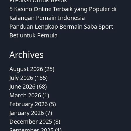
Prediksi Untuk Besok
5 Kasino Online Terbaik yang Populer di
Kalangan Pemain Indonesia
Panduan Lengkap Bermain Saba Sport
Bet untuk Pemula
Archives
August 2026
(25)
July 2026
(155)
June 2026
(68)
March 2026
(1)
February 2026
(5)
January 2026
(7)
December 2025
(8)
September 2025
(1)