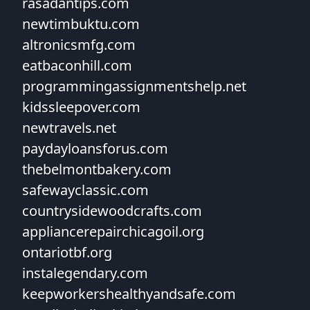
rasadantips.com
newtimbuktu.com
altronicsmfg.com
eatbaconhill.com
programmingassignmentshelp.net
kidssleepover.com
newtravels.net
paydayloansforus.com
thebelmontbakery.com
safewayclassic.com
countrysidewoodcrafts.com
appliancerepairchicagoil.org
ontariotbf.org
instalegendary.com
keepworkershealthyandsafe.com