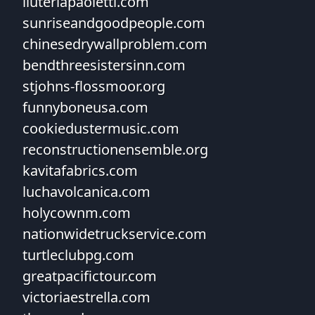
liuteriapaoletti.com
sunriseandgoodpeople.com
chinesedrywallproblem.com
bendthreesistersinn.com
stjohns-flossmoor.org
funnyboneusa.com
cookiedustermusic.com
reconstructionensemble.org
kavitafabrics.com
luchavolcanica.com
holycownm.com
nationwidetruckservice.com
turtleclubpg.com
greatpacifictour.com
victoriaestrella.com