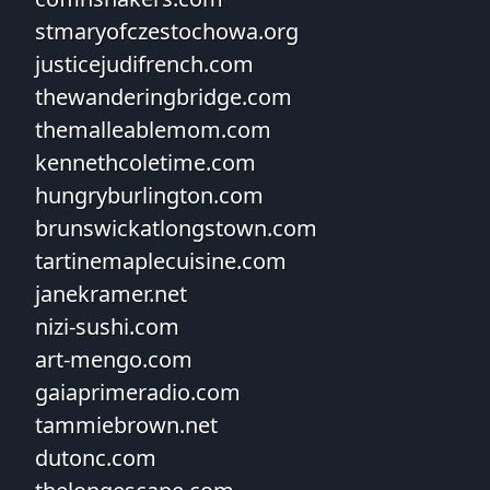
stmaryofczestochowa.org
justicejudifrench.com
thewanderingbridge.com
themalleablemom.com
kennethcoletime.com
hungryburlington.com
brunswickatlongstown.com
tartinemaplecuisine.com
janekramer.net
nizi-sushi.com
art-mengo.com
gaiaprimeradio.com
tammiebrown.net
dutonc.com