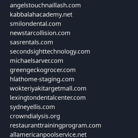
angelstouchnaillash.com
kabbalahacademy.net
smilondental.com
newstarcollision.com
sasrentals.com
secondsighttechnology.com
michaelsarver.com
greengeckogrocer.com
hlathome-staging.com
wokteriyakitargetmall.com
lexingtondentalcenter.com
sydneyellis.com
crowndialysis.org
restauranttrainingprogram.com
allamericanpoolservice.net