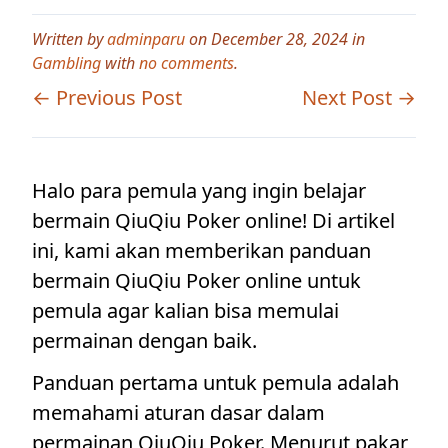
Written by
adminparu
on December 28, 2024 in
Gambling
with
no comments
.
← Previous Post
Next Post →
Halo para pemula yang ingin belajar
bermain QiuQiu Poker online! Di artikel
ini, kami akan memberikan panduan
bermain QiuQiu Poker online untuk
pemula agar kalian bisa memulai
permainan dengan baik.
Panduan pertama untuk pemula adalah
memahami aturan dasar dalam
permainan QiuQiu Poker. Menurut pakar