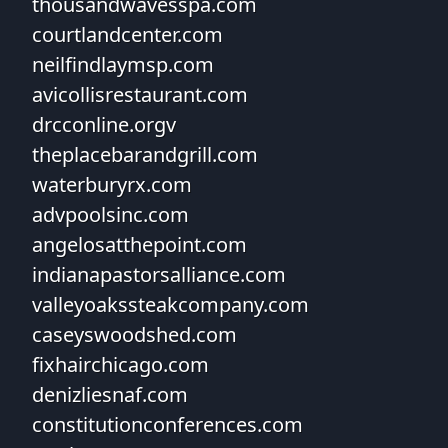
thousandwavesspa.com
courtlandcenter.com
neilfindlaymsp.com
avicollisrestaurant.com
drcconline.org
v
theplacebarandgrill.com
waterburyrx.com
advpoolsinc.com
angelosatthepoint.com
indianapastorsalliance.com
valleyoakssteakcompany.com
caseyswoodshed.com
fixhairchicago.com
denizliesnaf.com
constitutionconferences.com