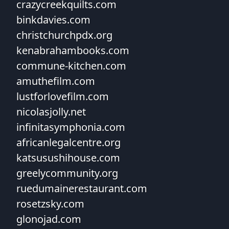
crazycreekquilts.com
binkdavies.com
christchurchpdx.org
kenabrahambooks.com
commune-kitchen.com
amuthefilm.com
lustforlovefilm.com
nicolasjolly.net
infinitasymphonia.com
africanlegalcentre.org
katsusushihouse.com
greelycommunity.org
ruedumainerestaurant.com
rosetzsky.com
glonojad.com