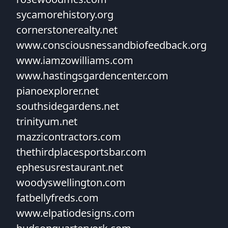
sycamorehistory.org
cornerstonerealty.net
www.consciousnessandbiofeedback.org
www.iamzowilliams.com
www.hastingsgardencenter.com
pianoexplorer.net
southsidegardens.net
trinityum.net
mazzicontractors.com
thethirdplacesportsbar.com
ephesusrestaurant.net
woodyswellington.com
fatbellyfreds.com
www.elpatiodesigns.com