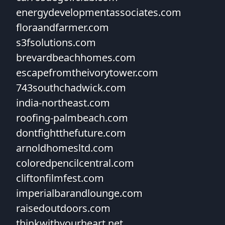
energydevelopmentassociates.com
floraandfarmer.com
s3fsolutions.com
brevardbeachhomes.com
escapefromtheivorytower.com
743southchadwick.com
india-northeast.com
roofing-palmbeach.com
dontfightthefuture.com
arnoldhomesltd.com
coloredpencilcentral.com
cliftonfilmfest.com
imperialbarandlounge.com
raisedoutdoors.com
thinkwithyourheart.net