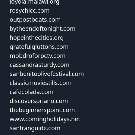
loyola-malawi.org
rosychicc.com
outpostboats.com
bytheendoftonight.com
hopeinthecities.org
gratefulgluttons.com
mobdroforpctv.com
cassandrasturdy.com
sanbenitoolivefestival.com
classicmoviestills.com
cafecolada.com
discoversoriano.com
thebeginnerspoint.com
www.comingholidays.net
sanfranguide.com