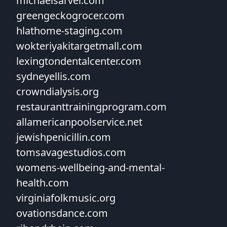
michaelsarver.com
greengeckogrocer.com
hlathome-staging.com
wokteriyakitargetmall.com
lexingtondentalcenter.com
sydneyellis.com
crowndialysis.org
restauranttrainingprogram.com
allamericanpoolservice.net
jewishpenicillin.com
tomsavagestudios.com
womens-wellbeing-and-mental-
health.com
virginiafolkmusic.org
ovationsdance.com