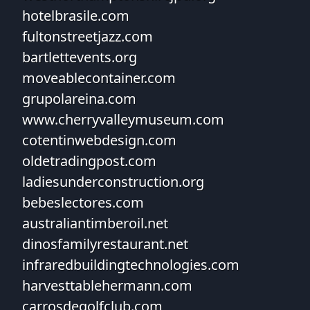
hotelbrasile.com
fultonstreetjazz.com
bartlettevents.org
moveablecontainer.com
grupolareina.com
www.cherryvalleymuseum.com
cotentinwebdesign.com
oldetradingpost.com
ladiesunderconstruction.org
bebeslectores.com
australiantimberoil.net
dinosfamilyrestaurant.net
infraredbuildingtechnologies.com
harvesttablehermann.com
carrosdegolfclub.com