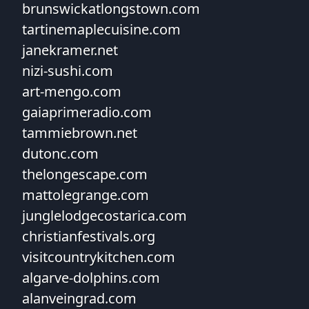
brunswickatlongstown.com
tartinemaplecuisine.com
janekramer.net
nizi-sushi.com
art-mengo.com
gaiaprimeradio.com
tammiebrown.net
dutonc.com
thelongescape.com
mattolegrange.com
junglelodgecostarica.com
christianfestivals.org
visitcountrykitchen.com
algarve-dolphins.com
alanveingrad.com