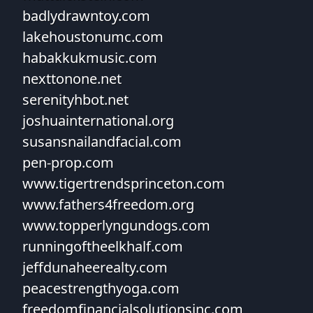
badlydrawntoy.com
lakehoustonumc.com
habakkukmusic.com
nexttonone.net
serenityhbot.net
joshuainternational.org
susansnailandfacial.com
pen-prop.com
www.tigertrendsprinceton.com
www.fathers4freedom.org
www.topperlyngundogs.com
runningoftheelkhalf.com
jeffdunaheerealty.com
peacestrengthyoga.com
freedomfinancialsolutionsinc.com