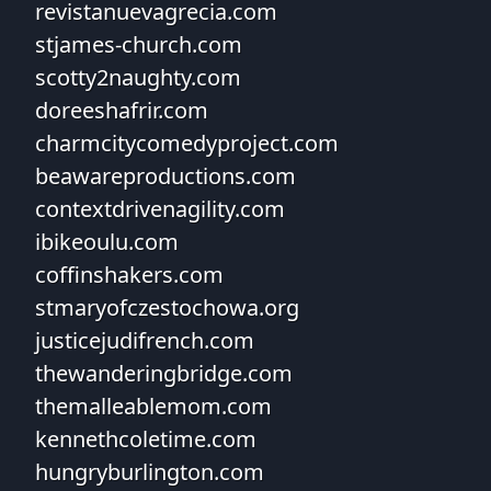
revistanuevagrecia.com
stjames-church.com
scotty2naughty.com
doreeshafrir.com
charmcitycomedyproject.com
beawareproductions.com
contextdrivenagility.com
ibikeoulu.com
coffinshakers.com
stmaryofczestochowa.org
justicejudifrench.com
thewanderingbridge.com
themalleablemom.com
kennethcoletime.com
hungryburlington.com