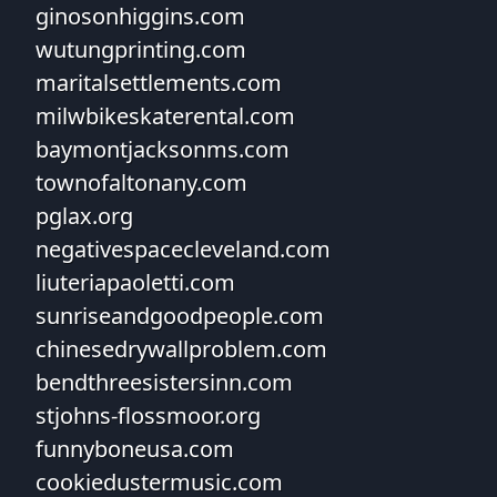
ginosonhiggins.com
wutungprinting.com
maritalsettlements.com
milwbikeskaterental.com
baymontjacksonms.com
townofaltonany.com
pglax.org
negativespacecleveland.com
liuteriapaoletti.com
sunriseandgoodpeople.com
chinesedrywallproblem.com
bendthreesistersinn.com
stjohns-flossmoor.org
funnyboneusa.com
cookiedustermusic.com