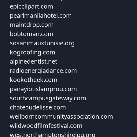
epicclipart.com
pearlmanilahotel.com
maintdrop.com
bobtoman.com
sosanimauxtunisie.org
kogroofing.com
alpinedentist.net
radioenergiadance.com
kookotheek.com
panayiotislamprou.com
southcampusgateway.com
chateaudelisse.com
wellborncommunityassociation.com
wildwoodfilmfestival.com
westnorthamptonshirejpu.org