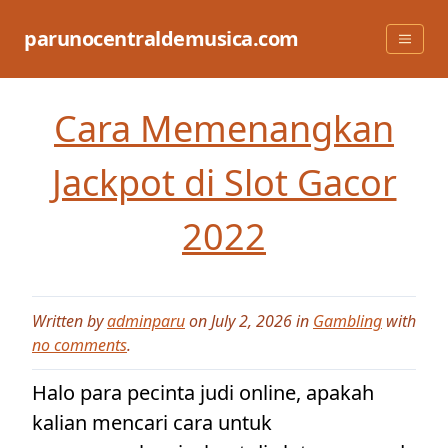
Skip
to
parunocentraldemusica.com
content
Cara Memenangkan
Jackpot di Slot Gacor
2022
Written by
adminparu
on July 2, 2026 in
Gambling
with
no comments
.
Halo para pecinta judi online, apakah
kalian mencari cara untuk