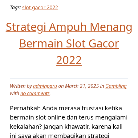
Tags:
slot gacor 2022
Strategi Ampuh Menang
Bermain Slot Gacor
2022
Written by
adminparu
on March 21, 2025 in
Gambling
with
no comments
.
Pernahkah Anda merasa frustasi ketika
bermain slot online dan terus mengalami
kekalahan? Jangan khawatir, karena kali
ini saya akan membagikan strategi