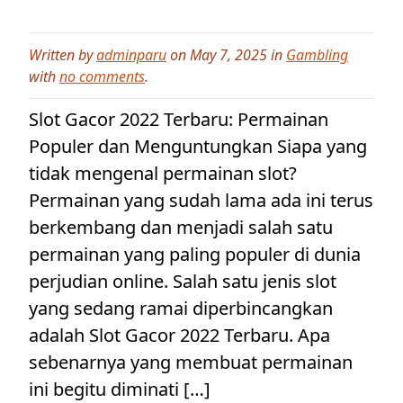
Written by
adminparu
on May 7, 2025 in
Gambling
with
no comments
.
Slot Gacor 2022 Terbaru: Permainan
Populer dan Menguntungkan Siapa yang
tidak mengenal permainan slot?
Permainan yang sudah lama ada ini terus
berkembang dan menjadi salah satu
permainan yang paling populer di dunia
perjudian online. Salah satu jenis slot
yang sedang ramai diperbincangkan
adalah Slot Gacor 2022 Terbaru. Apa
sebenarnya yang membuat permainan
ini begitu diminati […]