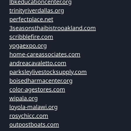
lbkeducationcenter.org
trinityriverdallas.org
perfectplace.net
3seasonsthaibistrooakland.com
scribblefire.com
yogaexpo.org
home-careassociates.com
andreacavaletto.com
parksleylivestocksupply.com
boisedharmacenter.org
color-agestores.com
wipala.org
loyola-malawi.org
rosychicc.com
outpostboats.com