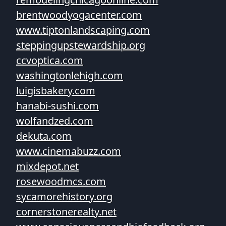
brentwoodyogacenter.com
www.tiptonlandscaping.com
steppingupstewardship.org
ccvoptica.com
washingtonlehigh.com
luigisbakery.com
hanabi-sushi.com
wolfandzed.com
dekuta.com
www.cinemabuzz.com
mixdepot.net
rosewoodmcs.com
sycamorehistory.org
cornerstonerealty.net