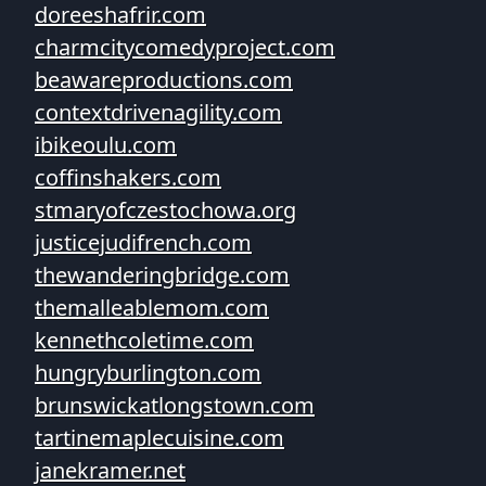
doreeshafrir.com
charmcitycomedyproject.com
beawareproductions.com
contextdrivenagility.com
ibikeoulu.com
coffinshakers.com
stmaryofczestochowa.org
justicejudifrench.com
thewanderingbridge.com
themalleablemom.com
kennethcoletime.com
hungryburlington.com
brunswickatlongstown.com
tartinemaplecuisine.com
janekramer.net