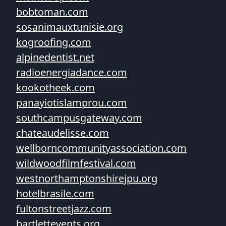
bobtoman.com
sosanimauxtunisie.org
kogroofing.com
alpinedentist.net
radioenergiadance.com
kookotheek.com
panayiotislamprou.com
southcampusgateway.com
chateaudelisse.com
wellborncommunityassociation.com
wildwoodfilmfestival.com
westnorthamptonshirejpu.org
hotelbrasile.com
fultonstreetjazz.com
bartlettevents.org