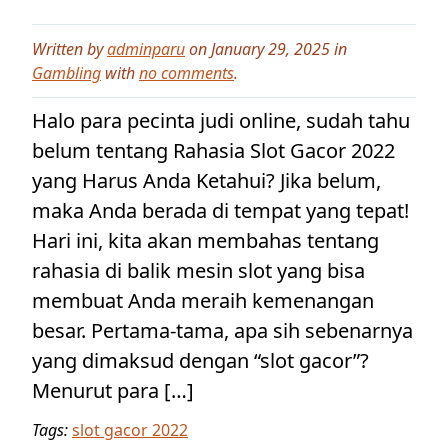
Written by
adminparu
on January 29, 2025 in
Gambling
with
no comments
.
Halo para pecinta judi online, sudah tahu
belum tentang Rahasia Slot Gacor 2022
yang Harus Anda Ketahui? Jika belum,
maka Anda berada di tempat yang tepat!
Hari ini, kita akan membahas tentang
rahasia di balik mesin slot yang bisa
membuat Anda meraih kemenangan
besar. Pertama-tama, apa sih sebenarnya
yang dimaksud dengan “slot gacor”?
Menurut para […]
Tags:
slot gacor 2022