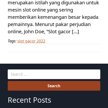
merupakan istilah yang digunakan untuk
mesin slot online yang sering
memberikan kemenangan besar kepada
pemainnya. Menurut pakar perjudian
online, John Doe, “Slot gacor […]
Tags:
slot gacor 2022
Search
for:
Recent Posts