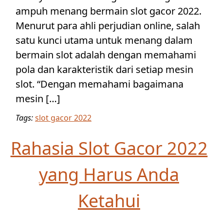
ampuh menang bermain slot gacor 2022.
Menurut para ahli perjudian online, salah
satu kunci utama untuk menang dalam
bermain slot adalah dengan memahami
pola dan karakteristik dari setiap mesin
slot. “Dengan memahami bagaimana
mesin […]
Tags:
slot gacor 2022
Rahasia Slot Gacor 2022
yang Harus Anda
Ketahui