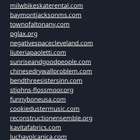
milwbikeskaterental.com
baymontjacksonms.com
townofaltonany.com
pglax.org
negativespacecleveland.com
liuteriapaoletti.com
sunriseandgoodpeople.com
chinesedrywallproblem.com
bendthreesistersinn.com
stjohns-flossmoor.org
funnyboneusa.com
cookiedustermusic.com
reconstructionensemble.org
kavitafabrics.com
luchavolcanica.com