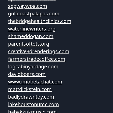
segwaywpa.com
gulfcoastpalapas.com
thebridgehealthclinics.com
waterlinewriters.org
shameddogan.com
parentsoftots.org
creative3drenderings.com
farmerstradecoffee.com
logcabinyardage.com
davidboers.com
www.imobetachat.com
mattdickstein.com
badlydrawntoy.com
lakehoustonumc.com
habakkukmusic.com