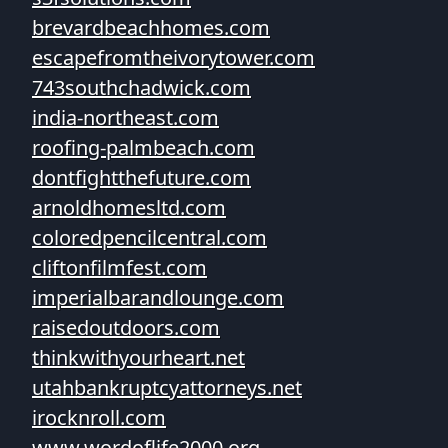
brevardbeachhomes.com
escapefromtheivorytower.com
743southchadwick.com
india-northeast.com
roofing-palmbeach.com
dontfightthefuture.com
arnoldhomesltd.com
coloredpencilcentral.com
cliftonfilmfest.com
imperialbarandlounge.com
raisedoutdoors.com
thinkwithyourheart.net
utahbankruptcyattorneys.net
irocknroll.com
www.wordoflife2000.org