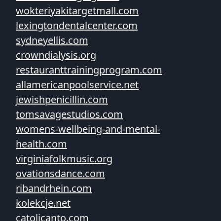
wokteriyakitargetmall.com
lexingtondentalcenter.com
sydneyellis.com
crowndialysis.org
restauranttrainingprogram.com
allamericanpoolservice.net
jewishpenicillin.com
tomsavagestudios.com
womens-wellbeing-and-mental-
health.com
virginiafolkmusic.org
ovationsdance.com
ribandrhein.com
kolekcje.net
catolicanto.com