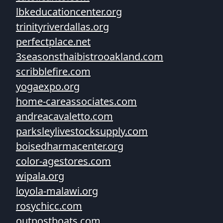
lbkeducationcenter.org
trinityriverdallas.org
perfectplace.net
3seasonsthaibistrooakland.com
scribblefire.com
yogaexpo.org
home-careassociates.com
andreacavaletto.com
parksleylivestocksupply.com
boisedharmacenter.org
color-agestores.com
wipala.org
loyola-malawi.org
rosychicc.com
outpostboats.com