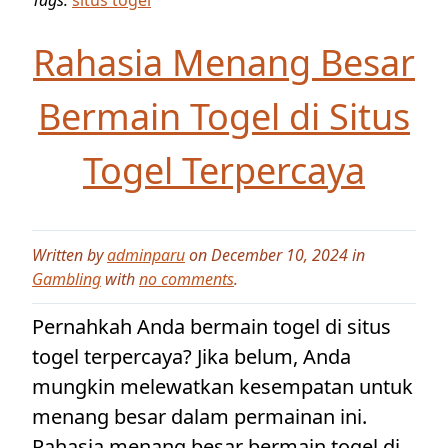
Tags:
situs togel
Rahasia Menang Besar
Bermain Togel di Situs
Togel Terpercaya
Written by
adminparu
on December 10, 2024 in
Gambling
with
no comments
.
Pernahkah Anda bermain togel di situs
togel terpercaya? Jika belum, Anda
mungkin melewatkan kesempatan untuk
menang besar dalam permainan ini.
Rahasia menang besar bermain togel di