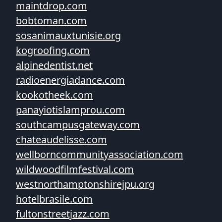
maintdrop.com
bobtoman.com
sosanimauxtunisie.org
kogroofing.com
alpinedentist.net
radioenergiadance.com
kookotheek.com
panayiotislamprou.com
southcampusgateway.com
chateaudelisse.com
wellborncommunityassociation.com
wildwoodfilmfestival.com
westnorthamptonshirejpu.org
hotelbrasile.com
fultonstreetjazz.com