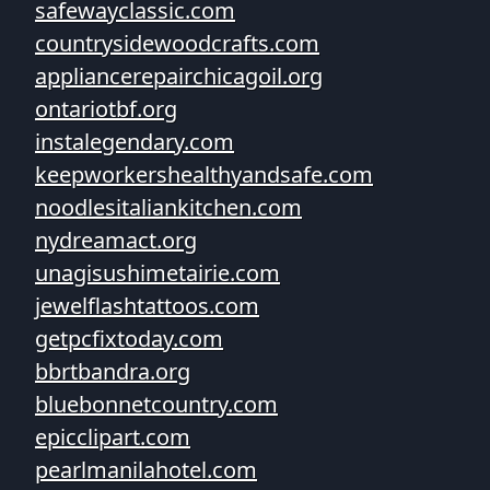
safewayclassic.com
countrysidewoodcrafts.com
appliancerepairchicagoil.org
ontariotbf.org
instalegendary.com
keepworkershealthyandsafe.com
noodlesitaliankitchen.com
nydreamact.org
unagisushimetairie.com
jewelflashtattoos.com
getpcfixtoday.com
bbrtbandra.org
bluebonnetcountry.com
epicclipart.com
pearlmanilahotel.com