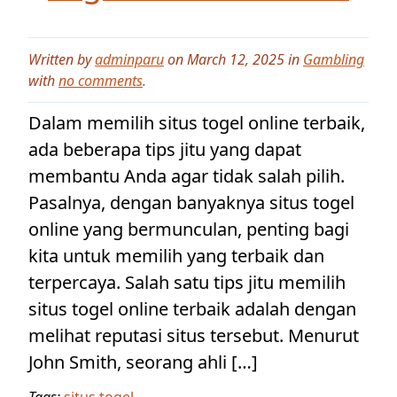
Written by
adminparu
on March 12, 2025 in
Gambling
with
no comments
.
Dalam memilih situs togel online terbaik,
ada beberapa tips jitu yang dapat
membantu Anda agar tidak salah pilih.
Pasalnya, dengan banyaknya situs togel
online yang bermunculan, penting bagi
kita untuk memilih yang terbaik dan
terpercaya. Salah satu tips jitu memilih
situs togel online terbaik adalah dengan
melihat reputasi situs tersebut. Menurut
John Smith, seorang ahli […]