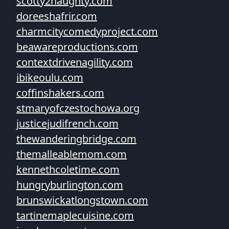
scotty2naughty.com
doreeshafrir.com
charmcitycomedyproject.com
beawareproductions.com
contextdrivenagility.com
ibikeoulu.com
coffinshakers.com
stmaryofczestochowa.org
justicejudifrench.com
thewanderingbridge.com
themalleablemom.com
kennethcoletime.com
hungryburlington.com
brunswickatlongstown.com
tartinemaplecuisine.com