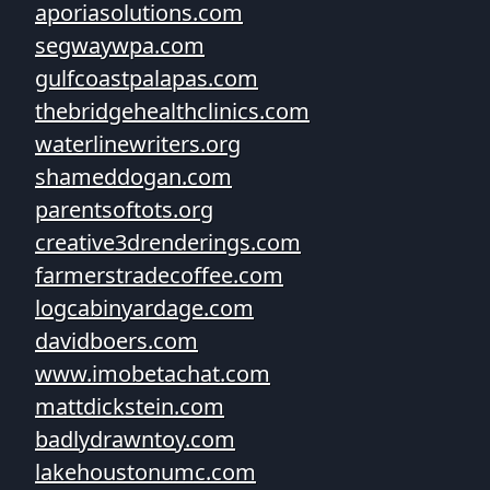
aporiasolutions.com
segwaywpa.com
gulfcoastpalapas.com
thebridgehealthclinics.com
waterlinewriters.org
shameddogan.com
parentsoftots.org
creative3drenderings.com
farmerstradecoffee.com
logcabinyardage.com
davidboers.com
www.imobetachat.com
mattdickstein.com
badlydrawntoy.com
lakehoustonumc.com