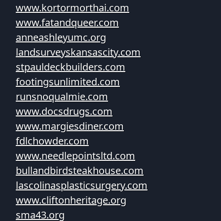
www.kortormorthai.com
www.fatandqueer.com
anneashleyumc.org
landsurveyskansascity.com
stpauldeckbuilders.com
footingsunlimited.com
runsnoqualmie.com
www.docsdrugs.com
www.margiesdiner.com
fdlchowder.com
www.needlepointsltd.com
bullandbirdsteakhouse.com
lascolinasplasticsurgery.com
www.cliftonheritage.org
sma43.org