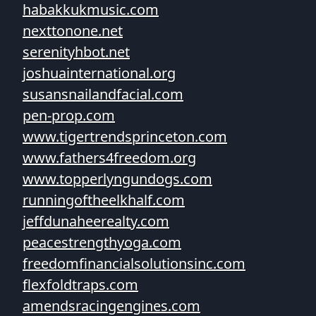
habakkukmusic.com
nexttonone.net
serenityhbot.net
joshuainternational.org
susansnailandfacial.com
pen-prop.com
www.tigertrendsprinceton.com
www.fathers4freedom.org
www.topperlyngundogs.com
runningoftheelkhalf.com
jeffdunaheerealty.com
peacestrengthyoga.com
freedomfinancialsolutionsinc.com
flexfoldtraps.com
amendsracingengines.com