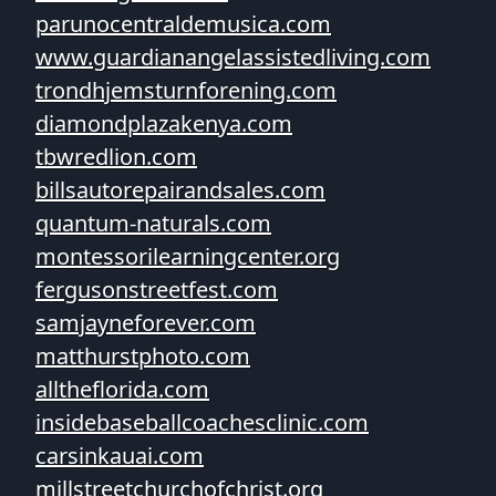
parunocentraldemusica.com
www.guardianangelassistedliving.com
trondhjemsturnforening.com
diamondplazakenya.com
tbwredlion.com
billsautorepairandsales.com
quantum-naturals.com
montessorilearningcenter.org
fergusonstreetfest.com
samjayneforever.com
matthurstphoto.com
alltheflorida.com
insidebaseballcoachesclinic.com
carsinkauai.com
millstreetchurchofchrist.org