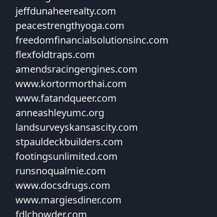
jeffdunaheerealty.com
peacestrengthyoga.com
freedomfinancialsolutionsinc.com
flexfoldtraps.com
amendsracingengines.com
www.kortormorthai.com
www.fatandqueer.com
anneashleyumc.org
landsurveyskansascity.com
stpauldeckbuilders.com
footingsunlimited.com
runsnoqualmie.com
www.docsdrugs.com
www.margiesdiner.com
fdlchowder.com