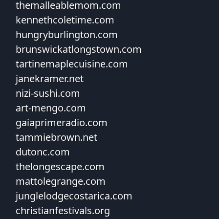
themalleablemom.com
kennethcoletime.com
hungryburlington.com
brunswickatlongstown.com
tartinemaplecuisine.com
janekramer.net
nizi-sushi.com
art-mengo.com
gaiaprimeradio.com
tammiebrown.net
dutonc.com
thelongescape.com
mattolegrange.com
junglelodgecostarica.com
christianfestivals.org