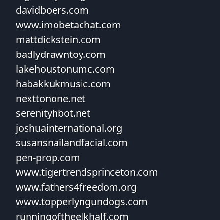
davidboers.com
www.imobetachat.com
mattdickstein.com
badlydrawntoy.com
lakehoustonumc.com
habakkukmusic.com
nexttonone.net
serenityhbot.net
joshuainternational.org
susansnailandfacial.com
pen-prop.com
www.tigertrendsprinceton.com
www.fathers4freedom.org
www.topperlyngundogs.com
runningoftheelkhalf.com