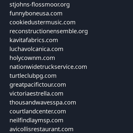
stjohns-flossmoor.org
funnyboneusa.com
cookiedustermusic.com
reconstructionensemble.org
kavitafabrics.com
luchavolcanica.com
holycownm.com
nationwidetruckservice.com
turtleclubpg.com
greatpacifictour.com
victoriaestrella.com
thousandwavesspa.com
courtlandcenter.com
neilfindlaymsp.com
avicollisrestaurant.com