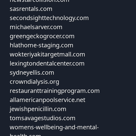
sasrentals.com
secondsighttechnology.com
michaelsarver.com
greengeckogrocer.com
hlathome-staging.com
wokteriyakitargetmall.com
lexingtondentalcenter.com
sydneyellis.com
crowndialysis.org
restauranttrainingprogram.com
allamericanpoolservice.net
jewishpenicillin.com
tomsavagestudios.com
womens-wellbeing-and-mental-