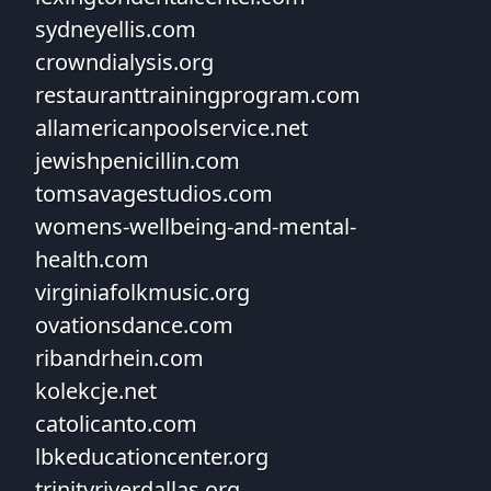
sydneyellis.com
crowndialysis.org
restauranttrainingprogram.com
allamericanpoolservice.net
jewishpenicillin.com
tomsavagestudios.com
womens-wellbeing-and-mental-
health.com
virginiafolkmusic.org
ovationsdance.com
ribandrhein.com
kolekcje.net
catolicanto.com
lbkeducationcenter.org
trinityriverdallas.org