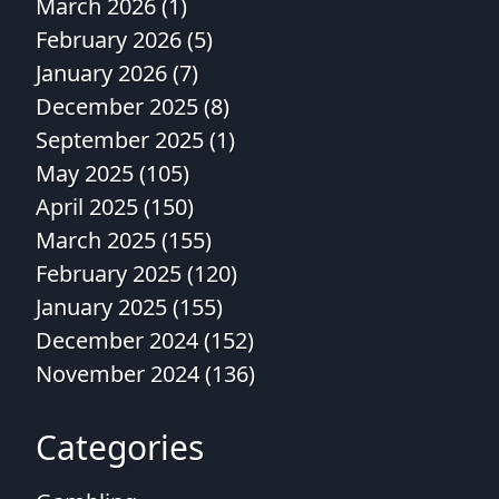
March 2026
(1)
February 2026
(5)
January 2026
(7)
December 2025
(8)
September 2025
(1)
May 2025
(105)
April 2025
(150)
March 2025
(155)
February 2025
(120)
January 2025
(155)
December 2024
(152)
November 2024
(136)
Categories