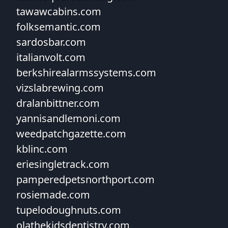
tawawcabins.com
folksemantic.com
sardosbar.com
italianvolt.com
berkshirealarmssystems.com
vizslabrewing.com
dralanbittner.com
yannisandlemoni.com
weedpatchgazette.com
kblinc.com
eriesingletrack.com
pamperedpetsnorthport.com
rosiemade.com
tupelodoughnuts.com
olathekidsdentistry.com