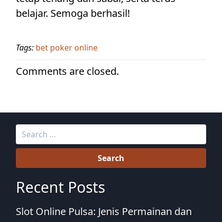
belajar. Semoga berhasil!
Tags:
bet poker online
Comments are closed.
Search
for:
Recent Posts
Slot Online Pulsa: Jenis Permainan dan