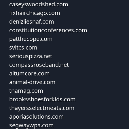
caseyswoodshed.com
fixhairchicago.com
denizliesnaf.com
constitutionconferences.com
patthecope.com
svitcs.com
seriouspizza.net
compassroseband.net
altumcore.com
animal-drive.com
tnamag.com
brooksshoesforkids.com
thayersselectmeats.com
aporiasolutions.com
segwaywpa.com