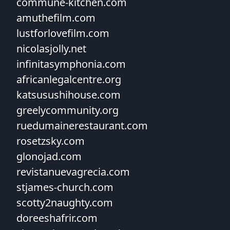
commune-kitchen.com
amuthefilm.com
lustforlovefilm.com
nicolasjolly.net
infinitasymphonia.com
africanlegalcentre.org
katsusushihouse.com
greelycommunity.org
ruedumainerestaurant.com
rosetzsky.com
glonojad.com
revistanuevagrecia.com
stjames-church.com
scotty2naughty.com
doreeshafrir.com