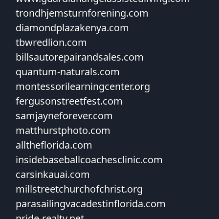
trondhjemsturnforening.com
diamondplazakenya.com
tbwredlion.com
billsautorepairandsales.com
quantum-naturals.com
montessorilearningcenter.org
fergusonstreetfest.com
samjayneforever.com
matthurstphoto.com
alltheflorida.com
insidebaseballcoachesclinic.com
carsinkauai.com
millstreetchurchofchrist.org
parasailingvacadestinflorida.com
pride-realty.net