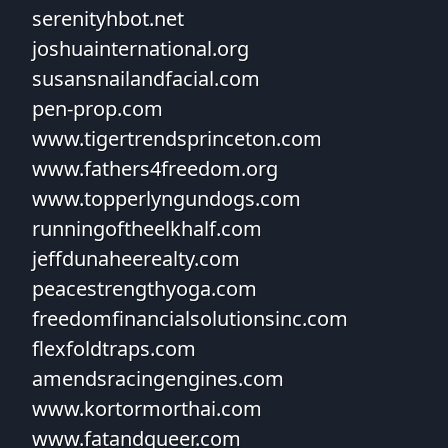
serenityhbot.net
joshuainternational.org
susansnailandfacial.com
pen-prop.com
www.tigertrendsprinceton.com
www.fathers4freedom.org
www.topperlyngundogs.com
runningoftheelkhalf.com
jeffdunaheerealty.com
peacestrengthyoga.com
freedomfinancialsolutionsinc.com
flexfoldtraps.com
amendsracingengines.com
www.kortormorthai.com
www.fatandqueer.com