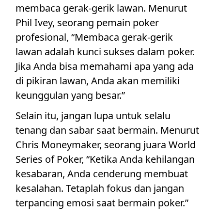
membaca gerak-gerik lawan. Menurut
Phil Ivey, seorang pemain poker
profesional, “Membaca gerak-gerik
lawan adalah kunci sukses dalam poker.
Jika Anda bisa memahami apa yang ada
di pikiran lawan, Anda akan memiliki
keunggulan yang besar.”
Selain itu, jangan lupa untuk selalu
tenang dan sabar saat bermain. Menurut
Chris Moneymaker, seorang juara World
Series of Poker, “Ketika Anda kehilangan
kesabaran, Anda cenderung membuat
kesalahan. Tetaplah fokus dan jangan
terpancing emosi saat bermain poker.”