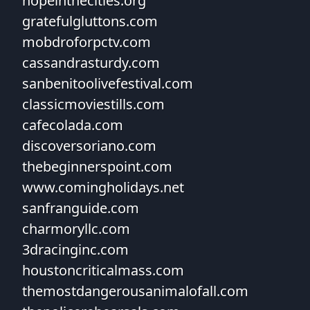
hopeinthecities.org
gratefulgluttons.com
mobdroforpctv.com
cassandrasturdy.com
sanbenitoolivefestival.com
classicmoviestills.com
cafecolada.com
discoversoriano.com
thebeginnerspoint.com
www.comingholidays.net
sanfranguide.com
charmoryllc.com
3dracinginc.com
houstoncriticalmass.com
themostdangerousanimalofall.com