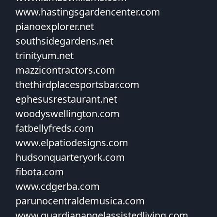
www.hastingsgardencenter.com
pianoexplorer.net
southsidegardens.net
trinityum.net
mazzicontractors.com
thethirdplacesportsbar.com
ephesusrestaurant.net
woodyswellington.com
fatbellyfreds.com
www.elpatiodesigns.com
hudsonquarteryork.com
fibota.com
www.cdgerba.com
parunocentraldemusica.com
www.guardianangelassistedliving.com