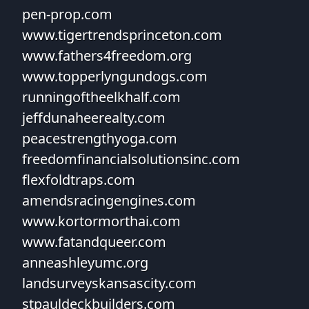
pen-prop.com
www.tigertrendsprinceton.com
www.fathers4freedom.org
www.topperlyngundogs.com
runningoftheelkhalf.com
jeffdunaheerealty.com
peacestrengthyoga.com
freedomfinancialsolutionsinc.com
flexfoldtraps.com
amendsracingengines.com
www.kortormorthai.com
www.fatandqueer.com
anneashleyumc.org
landsurveyskansascity.com
stpauldeckbuilders.com