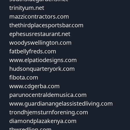
trinityum.net
mazzicontractors.com
thethirdplacesportsbar.com
ephesusrestaurant.net
woodyswellington.com
fatbellyfreds.com
www.elpatiodesigns.com
hudsonquarteryork.com
fibota.com
www.cdgerba.com
parunocentraldemusica.com
www.guardianangelassistedliving.com
trondhjemsturnforening.com
diamondplazakenya.com
tbwredlion.com