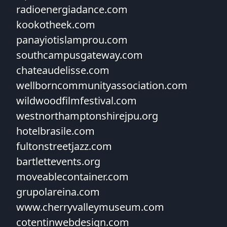
radioenergiadance.com
kookotheek.com
panayiotislamprou.com
southcampusgateway.com
chateaudelisse.com
wellborncommunityassociation.com
wildwoodfilmfestival.com
westnorthamptonshirejpu.org
hotelbrasile.com
fultonstreetjazz.com
bartlettevents.org
moveablecontainer.com
grupolareina.com
www.cherryvalleymuseum.com
cotentinwebdesign.com