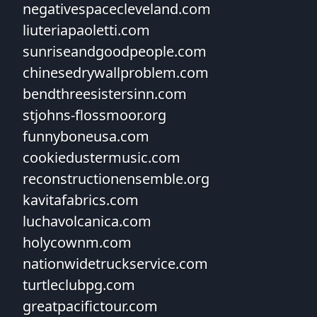
negativespacecleveland.com
liuteriapaoletti.com
sunriseandgoodpeople.com
chinesedrywallproblem.com
bendthreesistersinn.com
stjohns-flossmoor.org
funnyboneusa.com
cookiedustermusic.com
reconstructionensemble.org
kavitafabrics.com
luchavolcanica.com
holycownm.com
nationwidetruckservice.com
turtleclubpg.com
greatpacifictour.com