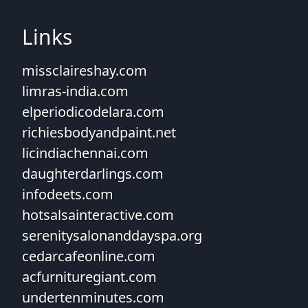
Links
missclaireshay.com
limras-india.com
elperiodicodelara.com
richiesbodyandpaint.net
licindiachennai.com
daughterdarlings.com
infodeets.com
hotsalsainteractive.com
serenitysalonanddayspa.org
cedarcafeonline.com
acfurnituregiant.com
undertenminutes.com