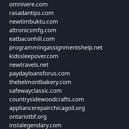
omnivere.com
rasadantips.com
newtimbuktu.com
altronicsmfg.com
eatbaconhill.com
programmingassignmentshelp.net
kidssleepover.com
newtravels.net
paydayloansforus.com
thebelmontbakery.com
safewayclassic.com
countrysidewoodcrafts.com
appliancerepairchicagoil.org
ontariotbf.org
instalegendary.com