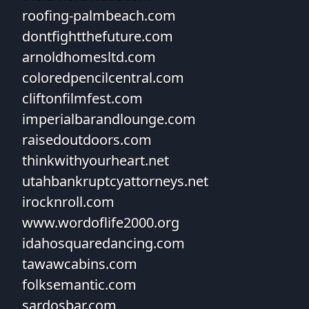
roofing-palmbeach.com
dontfightthefuture.com
arnoldhomesltd.com
coloredpencilcentral.com
cliftonfilmfest.com
imperialbarandlounge.com
raisedoutdoors.com
thinkwithyourheart.net
utahbankruptcyattorneys.net
irocknroll.com
www.wordoflife2000.org
idahosquaredancing.com
tawawcabins.com
folksemantic.com
sardosbar.com