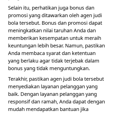
Selain itu, perhatikan juga bonus dan
promosi yang ditawarkan oleh agen judi
bola tersebut. Bonus dan promosi dapat
meningkatkan nilai taruhan Anda dan
memberikan kesempatan untuk meraih
keuntungan lebih besar. Namun, pastikan
Anda membaca syarat dan ketentuan
yang berlaku agar tidak terjebak dalam
bonus yang tidak menguntungkan.
Terakhir, pastikan agen judi bola tersebut
menyediakan layanan pelanggan yang
baik. Dengan layanan pelanggan yang
responsif dan ramah, Anda dapat dengan
mudah mendapatkan bantuan jika