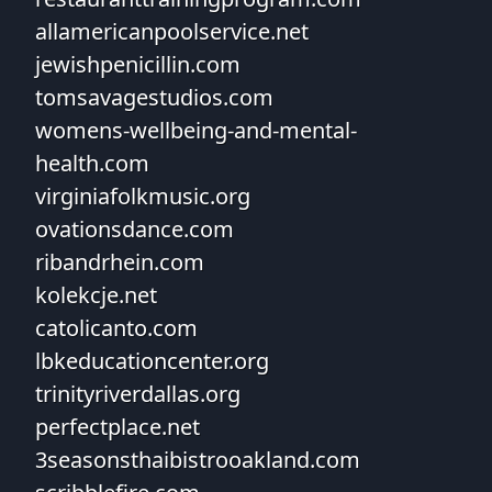
allamericanpoolservice.net
jewishpenicillin.com
tomsavagestudios.com
womens-wellbeing-and-mental-
health.com
virginiafolkmusic.org
ovationsdance.com
ribandrhein.com
kolekcje.net
catolicanto.com
lbkeducationcenter.org
trinityriverdallas.org
perfectplace.net
3seasonsthaibistrooakland.com