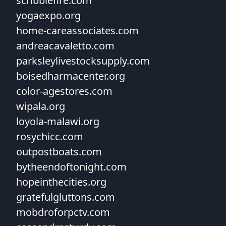
scribblefire.com
yogaexpo.org
home-careassociates.com
andreacavaletto.com
parksleylivestocksupply.com
boisedharmacenter.org
color-agestores.com
wipala.org
loyola-malawi.org
rosychicc.com
outpostboats.com
bytheendoftonight.com
hopeinthecities.org
gratefulgluttons.com
mobdroforpctv.com