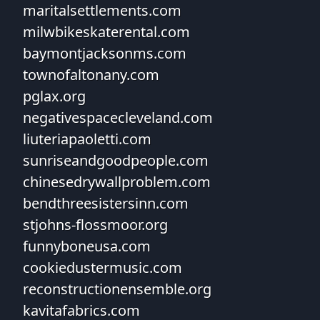
maritalsettlements.com
milwbikeskaterental.com
baymontjacksonms.com
townofaltonany.com
pglax.org
negativespacecleveland.com
liuteriapaoletti.com
sunriseandgoodpeople.com
chinesedrywallproblem.com
bendthreesistersinn.com
stjohns-flossmoor.org
funnyboneusa.com
cookiedustermusic.com
reconstructionensemble.org
kavitafabrics.com