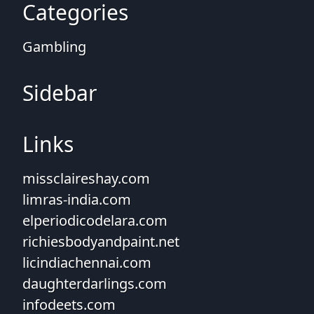
Categories
Gambling
Sidebar
Links
missclaireshay.com
limras-india.com
elperiodicodelara.com
richiesbodyandpaint.net
licindiachennai.com
daughterdarlings.com
infodeets.com