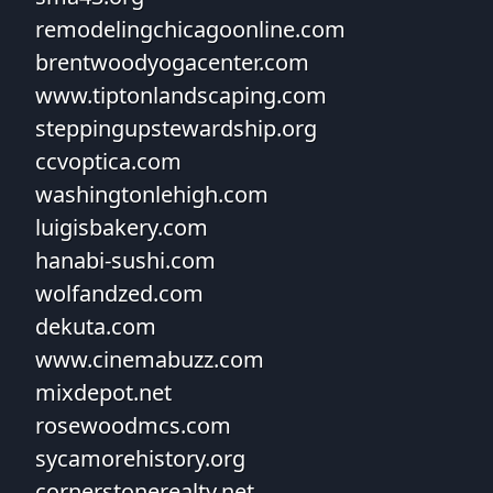
remodelingchicagoonline.com
brentwoodyogacenter.com
www.tiptonlandscaping.com
steppingupstewardship.org
ccvoptica.com
washingtonlehigh.com
luigisbakery.com
hanabi-sushi.com
wolfandzed.com
dekuta.com
www.cinemabuzz.com
mixdepot.net
rosewoodmcs.com
sycamorehistory.org
cornerstonerealty.net