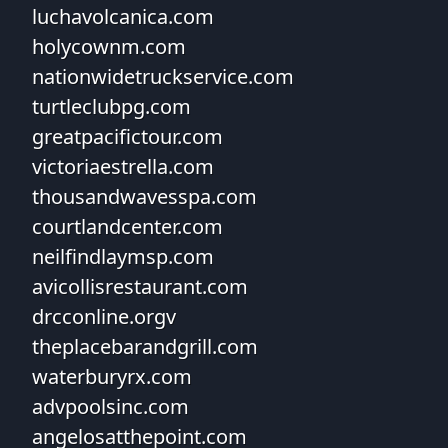
luchavolcanica.com
holycownm.com
nationwidetruckservice.com
turtleclubpg.com
greatpacifictour.com
victoriaestrella.com
thousandwavesspa.com
courtlandcenter.com
neilfindlaymsp.com
avicollisrestaurant.com
drcconline.org
v
theplacebarandgrill.com
waterburyrx.com
advpoolsinc.com
angelosatthepoint.com