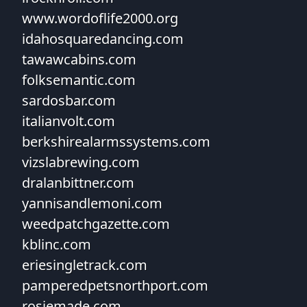
www.wordoflife2000.org
idahosquaredancing.com
tawawcabins.com
folksemantic.com
sardosbar.com
italianvolt.com
berkshirealarmssystems.com
vizslabrewing.com
dralanbittner.com
yannisandlemoni.com
weedpatchgazette.com
kblinc.com
eriesingletrack.com
pamperedpetsnorthport.com
rosiemade.com