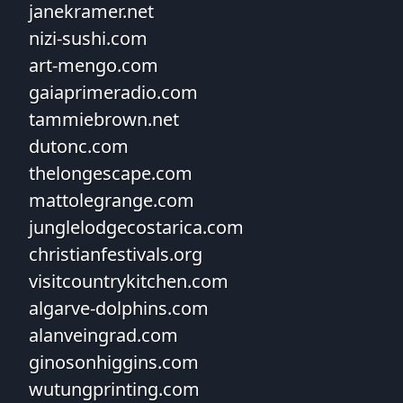
janekramer.net
nizi-sushi.com
art-mengo.com
gaiaprimeradio.com
tammiebrown.net
dutonc.com
thelongescape.com
mattolegrange.com
junglelodgecostarica.com
christianfestivals.org
visitcountrykitchen.com
algarve-dolphins.com
alanveingrad.com
ginosonhiggins.com
wutungprinting.com