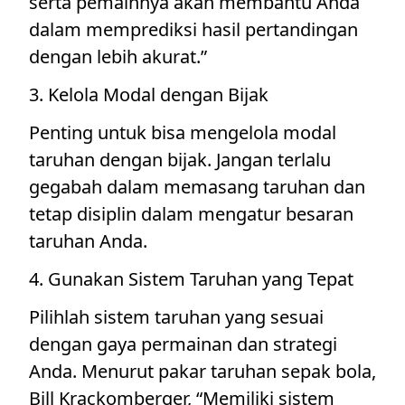
serta pemainnya akan membantu Anda
dalam memprediksi hasil pertandingan
dengan lebih akurat.”
3. Kelola Modal dengan Bijak
Penting untuk bisa mengelola modal
taruhan dengan bijak. Jangan terlalu
gegabah dalam memasang taruhan dan
tetap disiplin dalam mengatur besaran
taruhan Anda.
4. Gunakan Sistem Taruhan yang Tepat
Pilihlah sistem taruhan yang sesuai
dengan gaya permainan dan strategi
Anda. Menurut pakar taruhan sepak bola,
Bill Krackomberger, “Memiliki sistem