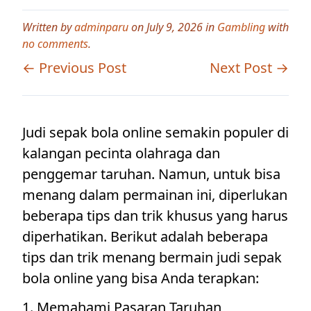
Written by
adminparu
on July 9, 2026 in
Gambling
with
no comments
.
← Previous Post
Next Post →
Judi sepak bola online semakin populer di
kalangan pecinta olahraga dan
penggemar taruhan. Namun, untuk bisa
menang dalam permainan ini, diperlukan
beberapa tips dan trik khusus yang harus
diperhatikan. Berikut adalah beberapa
tips dan trik menang bermain judi sepak
bola online yang bisa Anda terapkan:
1. Memahami Pasaran Taruhan