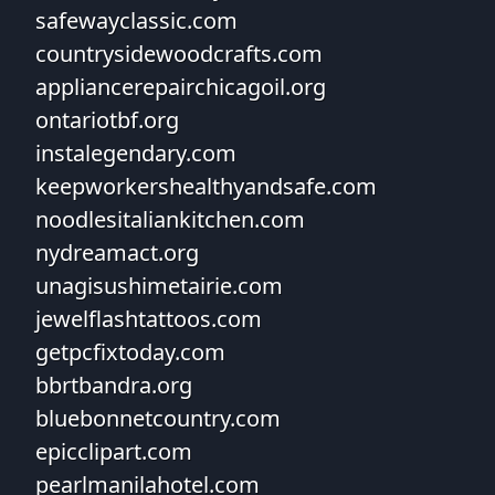
safewayclassic.com
countrysidewoodcrafts.com
appliancerepairchicagoil.org
ontariotbf.org
instalegendary.com
keepworkershealthyandsafe.com
noodlesitaliankitchen.com
nydreamact.org
unagisushimetairie.com
jewelflashtattoos.com
getpcfixtoday.com
bbrtbandra.org
bluebonnetcountry.com
epicclipart.com
pearlmanilahotel.com