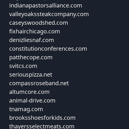
indianapastorsalliance.com
valleyoakssteakcompany.com
caseyswoodshed.com
fixhairchicago.com
denizliesnaf.com
constitutionconferences.com
patthecope.com
svitcs.com
seriouspizza.net
compassroseband.net
altumcore.com
animal-drive.com
tnamag.com
brooksshoesforkids.com
thayersselectmeats.com