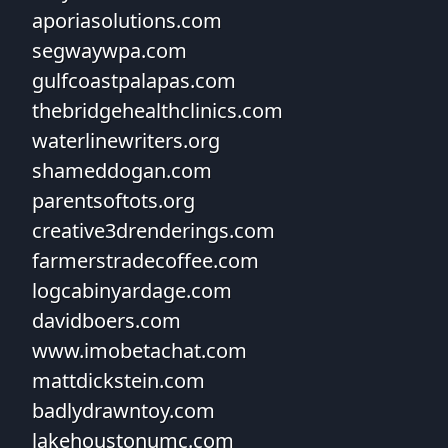
aporiasolutions.com
segwaywpa.com
gulfcoastpalapas.com
thebridgehealthclinics.com
waterlinewriters.org
shameddogan.com
parentsoftots.org
creative3drenderings.com
farmerstradecoffee.com
logcabinyardage.com
davidboers.com
www.imobetachat.com
mattdickstein.com
badlydrawntoy.com
lakehoustonumc.com