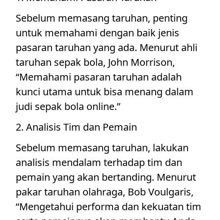
Sebelum memasang taruhan, penting
untuk memahami dengan baik jenis
pasaran taruhan yang ada. Menurut ahli
taruhan sepak bola, John Morrison,
“Memahami pasaran taruhan adalah
kunci utama untuk bisa menang dalam
judi sepak bola online.”
2. Analisis Tim dan Pemain
Sebelum memasang taruhan, lakukan
analisis mendalam terhadap tim dan
pemain yang akan bertanding. Menurut
pakar taruhan olahraga, Bob Voulgaris,
“Mengetahui performa dan kekuatan tim