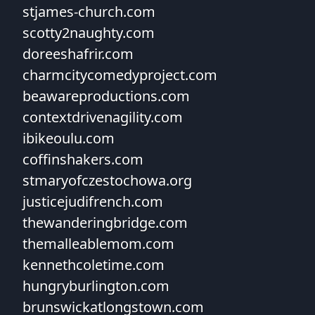
stjames-church.com
scotty2naughty.com
doreeshafrir.com
charmcitycomedyproject.com
beawareproductions.com
contextdrivenagility.com
ibikeoulu.com
coffinshakers.com
stmaryofczestochowa.org
justicejudifrench.com
thewanderingbridge.com
themalleablemom.com
kennethcoletime.com
hungryburlington.com
brunswickatlongstown.com