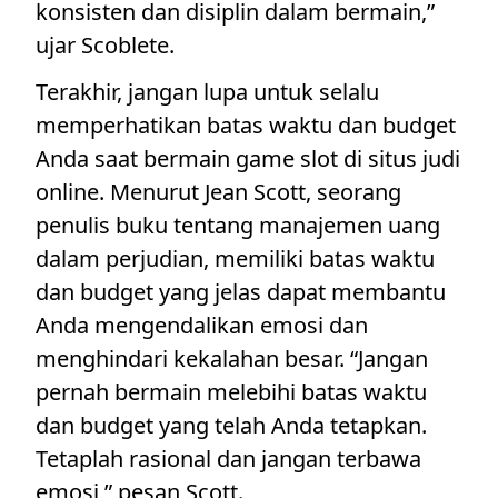
konsisten dan disiplin dalam bermain,”
ujar Scoblete.
Terakhir, jangan lupa untuk selalu
memperhatikan batas waktu dan budget
Anda saat bermain game slot di situs judi
online. Menurut Jean Scott, seorang
penulis buku tentang manajemen uang
dalam perjudian, memiliki batas waktu
dan budget yang jelas dapat membantu
Anda mengendalikan emosi dan
menghindari kekalahan besar. “Jangan
pernah bermain melebihi batas waktu
dan budget yang telah Anda tetapkan.
Tetaplah rasional dan jangan terbawa
emosi,” pesan Scott.