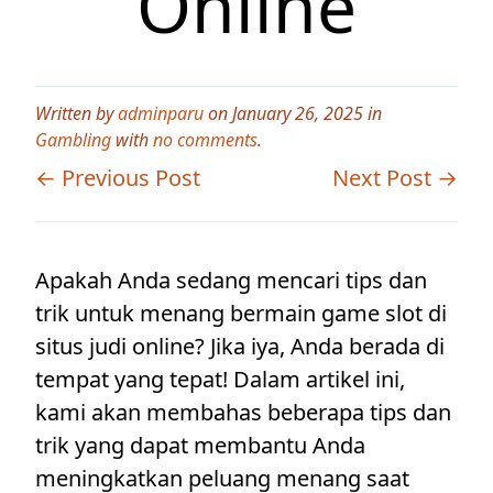
Online
Written by
adminparu
on January 26, 2025 in
Gambling
with
no comments
.
← Previous Post
Next Post →
Apakah Anda sedang mencari tips dan
trik untuk menang bermain game slot di
situs judi online? Jika iya, Anda berada di
tempat yang tepat! Dalam artikel ini,
kami akan membahas beberapa tips dan
trik yang dapat membantu Anda
meningkatkan peluang menang saat