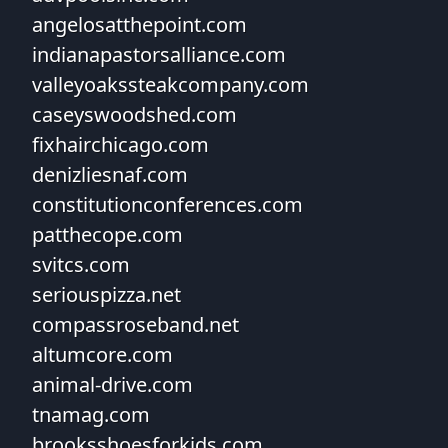
angelosatthepoint.com
indianapastorsalliance.com
valleyoakssteakcompany.com
caseyswoodshed.com
fixhairchicago.com
denizliesnaf.com
constitutionconferences.com
patthecope.com
svitcs.com
seriouspizza.net
compassroseband.net
altumcore.com
animal-drive.com
tnamag.com
brooksshoesforkids.com