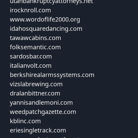
utahbankruptcyattorneys.net
irocknroll.com
www.wordoflife2000.org
idahosquaredancing.com
tawawcabins.com
folksemantic.com
sardosbar.com
italianvolt.com
berkshirealarmssystems.com
vizslabrewing.com
dralanbittner.com
yannisandlemoni.com
weedpatchgazette.com
kblinc.com
eriesingletrack.com