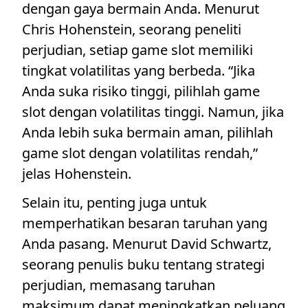
dengan gaya bermain Anda. Menurut
Chris Hohenstein, seorang peneliti
perjudian, setiap game slot memiliki
tingkat volatilitas yang berbeda. “Jika
Anda suka risiko tinggi, pilihlah game
slot dengan volatilitas tinggi. Namun, jika
Anda lebih suka bermain aman, pilihlah
game slot dengan volatilitas rendah,”
jelas Hohenstein.
Selain itu, penting juga untuk
memperhatikan besaran taruhan yang
Anda pasang. Menurut David Schwartz,
seorang penulis buku tentang strategi
perjudian, memasang taruhan
maksimum dapat meningkatkan peluang