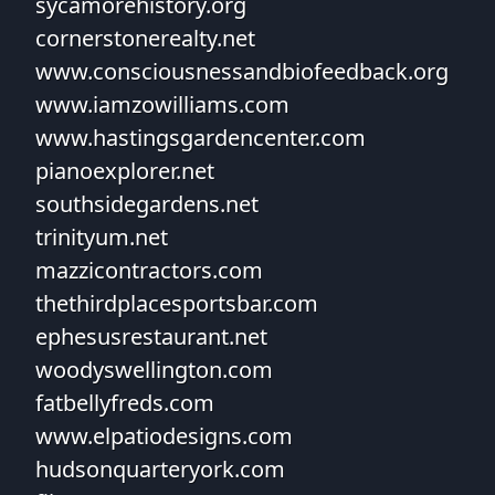
sycamorehistory.org
cornerstonerealty.net
www.consciousnessandbiofeedback.org
www.iamzowilliams.com
www.hastingsgardencenter.com
pianoexplorer.net
southsidegardens.net
trinityum.net
mazzicontractors.com
thethirdplacesportsbar.com
ephesusrestaurant.net
woodyswellington.com
fatbellyfreds.com
www.elpatiodesigns.com
hudsonquarteryork.com