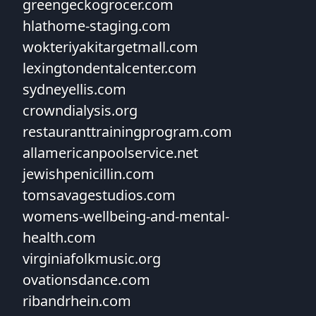
greengeckogrocer.com
hlathome-staging.com
wokteriyakitargetmall.com
lexingtondentalcenter.com
sydneyellis.com
crowndialysis.org
restauranttrainingprogram.com
allamericanpoolservice.net
jewishpenicillin.com
tomsavagestudios.com
womens-wellbeing-and-mental-
health.com
virginiafolkmusic.org
ovationsdance.com
ribandrhein.com