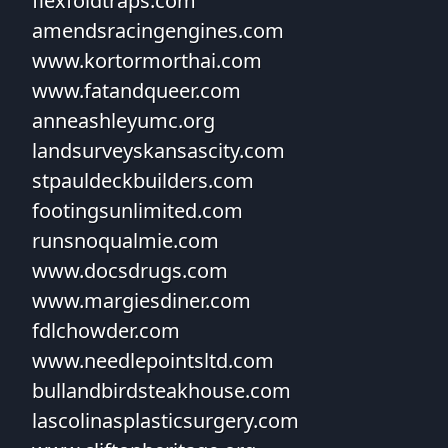
flexfoldtraps.com
amendsracingengines.com
www.kortormorthai.com
www.fatandqueer.com
anneashleyumc.org
landsurveyskansascity.com
stpauldeckbuilders.com
footingsunlimited.com
runsnoqualmie.com
www.docsdrugs.com
www.margiesdiner.com
fdlchowder.com
www.needlepointsltd.com
bullandbirdsteakhouse.com
lascolinasplasticsurgery.com