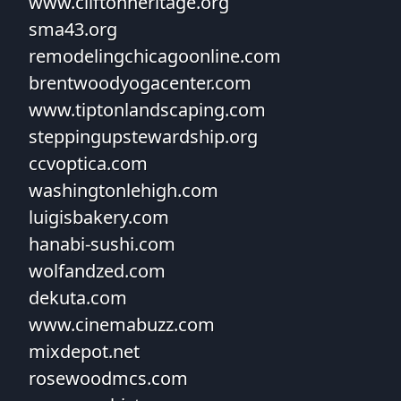
www.cliftonheritage.org
sma43.org
remodelingchicagoonline.com
brentwoodyogacenter.com
www.tiptonlandscaping.com
steppingupstewardship.org
ccvoptica.com
washingtonlehigh.com
luigisbakery.com
hanabi-sushi.com
wolfandzed.com
dekuta.com
www.cinemabuzz.com
mixdepot.net
rosewoodmcs.com