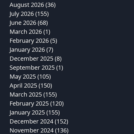
August 2026
(36)
July 2026
(155)
June 2026
(68)
March 2026
(1)
February 2026
(5)
January 2026
(7)
December 2025
(8)
September 2025
(1)
May 2025
(105)
April 2025
(150)
March 2025
(155)
February 2025
(120)
January 2025
(155)
December 2024
(152)
November 2024
(136)