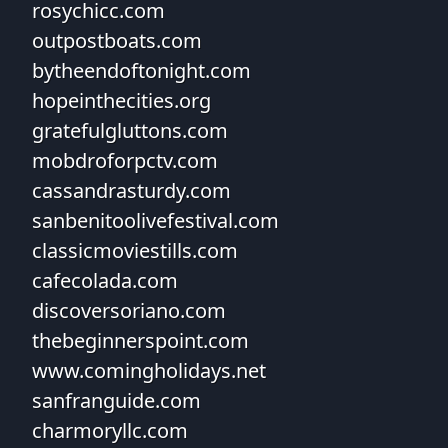
rosychicc.com
outpostboats.com
bytheendoftonight.com
hopeinthecities.org
gratefulgluttons.com
mobdroforpctv.com
cassandrasturdy.com
sanbenitoolivefestival.com
classicmoviestills.com
cafecolada.com
discoversoriano.com
thebeginnerspoint.com
www.comingholidays.net
sanfranguide.com
charmoryllc.com