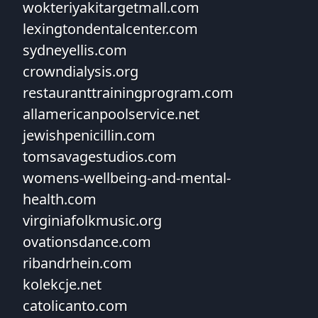
wokteriyakitargetmall.com
lexingtondentalcenter.com
sydneyellis.com
crowndialysis.org
restauranttrainingprogram.com
allamericanpoolservice.net
jewishpenicillin.com
tomsavagestudios.com
womens-wellbeing-and-mental-
health.com
virginiafolkmusic.org
ovationsdance.com
ribandrhein.com
kolekcje.net
catolicanto.com