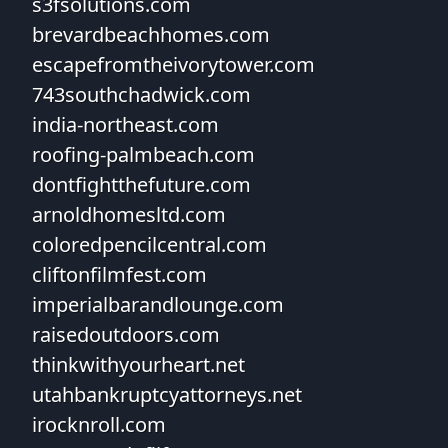
s3fsolutions.com
brevardbeachhomes.com
escapefromtheivorytower.com
743southchadwick.com
india-northeast.com
roofing-palmbeach.com
dontfightthefuture.com
arnoldhomesltd.com
coloredpencilcentral.com
cliftonfilmfest.com
imperialbarandlounge.com
raisedoutdoors.com
thinkwithyourheart.net
utahbankruptcyattorneys.net
irocknroll.com