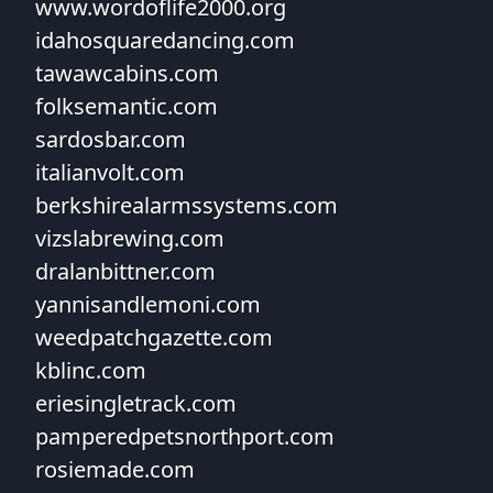
www.wordoflife2000.org
idahosquaredancing.com
tawawcabins.com
folksemantic.com
sardosbar.com
italianvolt.com
berkshirealarmssystems.com
vizslabrewing.com
dralanbittner.com
yannisandlemoni.com
weedpatchgazette.com
kblinc.com
eriesingletrack.com
pamperedpetsnorthport.com
rosiemade.com