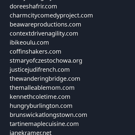
doreeshafrir.com
charmcitycomedyproject.com
beawareproductions.com
contextdrivenagility.com
ibikeoulu.com
coffinshakers.com
stmaryofczestochowa.org
justicejudifrench.com
thewanderingbridge.com
themalleablemom.com
kennethcoletime.com
hungryburlington.com
brunswickatlongstown.com
tartinemaplecuisine.com
janekramer.net