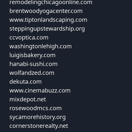
remodelingchicagoonline.com
brentwoodyogacenter.com
www.tiptonlandscaping.com
steppingupstewardship.org
ccvoptica.com
washingtonlehigh.com
luigisbakery.com
hanabi-sushi.com
wolfandzed.com
dekuta.com
www.cinemabuzz.com
mixdepot.net
rosewoodmcs.com
sycamorehistory.org
cornerstonerealty.net