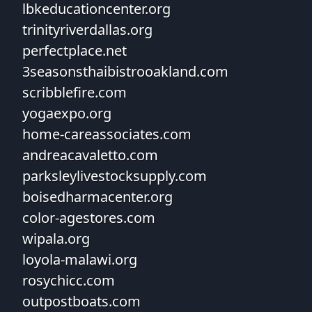
lbkeducationcenter.org
trinityriverdallas.org
perfectplace.net
3seasonsthaibistrooakland.com
scribblefire.com
yogaexpo.org
home-careassociates.com
andreacavaletto.com
parksleylivestocksupply.com
boisedharmacenter.org
color-agestores.com
wipala.org
loyola-malawi.org
rosychicc.com
outpostboats.com