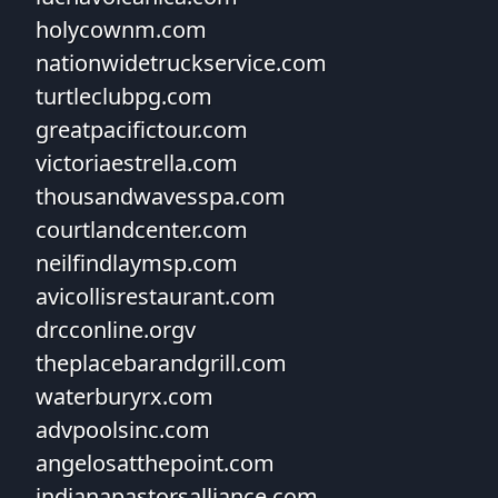
holycownm.com
nationwidetruckservice.com
turtleclubpg.com
greatpacifictour.com
victoriaestrella.com
thousandwavesspa.com
courtlandcenter.com
neilfindlaymsp.com
avicollisrestaurant.com
drcconline.org
v
theplacebarandgrill.com
waterburyrx.com
advpoolsinc.com
angelosatthepoint.com
indianapastorsalliance.com