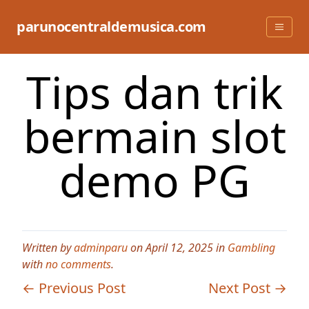
Skip
to
parunocentraldemusica.com
content
Tips dan trik
bermain slot
demo PG
Written by
adminparu
on April 12, 2025 in
Gambling
with
no comments
.
← Previous Post
Next Post →