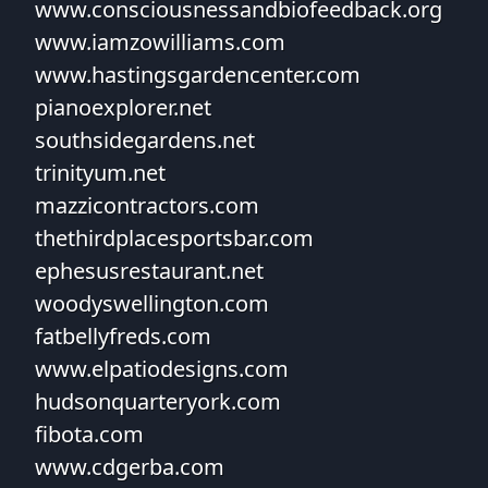
www.consciousnessandbiofeedback.org
www.iamzowilliams.com
www.hastingsgardencenter.com
pianoexplorer.net
southsidegardens.net
trinityum.net
mazzicontractors.com
thethirdplacesportsbar.com
ephesusrestaurant.net
woodyswellington.com
fatbellyfreds.com
www.elpatiodesigns.com
hudsonquarteryork.com
fibota.com
www.cdgerba.com