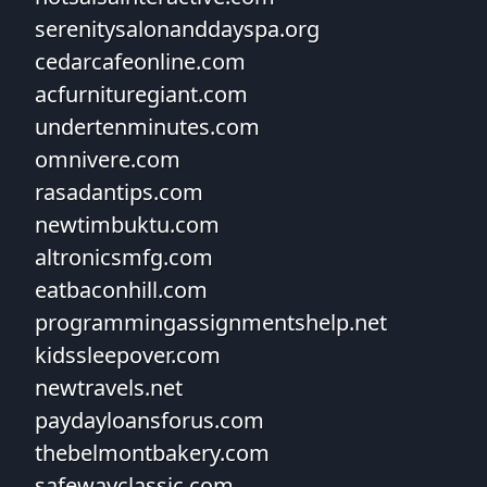
serenitysalonanddayspa.org
cedarcafeonline.com
acfurnituregiant.com
undertenminutes.com
omnivere.com
rasadantips.com
newtimbuktu.com
altronicsmfg.com
eatbaconhill.com
programmingassignmentshelp.net
kidssleepover.com
newtravels.net
paydayloansforus.com
thebelmontbakery.com
safewayclassic.com