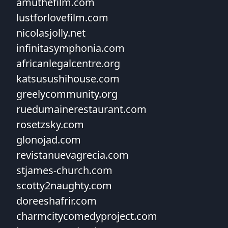
amuthefilm.com
lustforlovefilm.com
nicolasjolly.net
infinitasymphonia.com
africanlegalcentre.org
katsusushihouse.com
greelycommunity.org
ruedumainerestaurant.com
rosetzsky.com
glonojad.com
revistanuevagrecia.com
stjames-church.com
scotty2naughty.com
doreeshafrir.com
charmcitycomedyproject.com