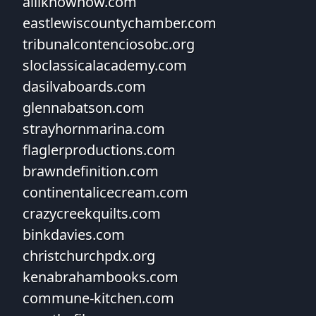
alliknownow.com
eastlewiscountychamber.com
tribunalcontenciosobc.org
sloclassicalacademy.com
dasilvaboards.com
glennabatson.com
strayhornmarina.com
flaglerproductions.com
brawndefinition.com
continentalicecream.com
crazycreekquilts.com
binkdavies.com
christchurchpdx.org
kenabrahambooks.com
commune-kitchen.com