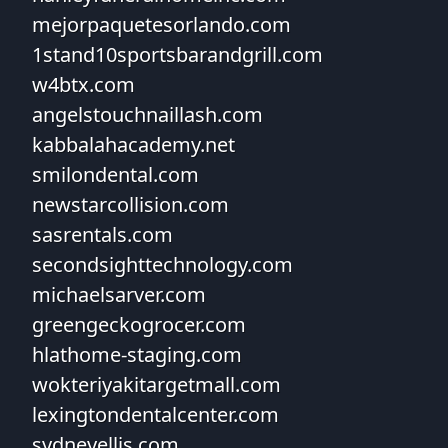
mejorpaquetesorlando.com
1stand10sportsbarandgrill.com
w4btx.com
angelstouchnaillash.com
kabbalahacademy.net
smilondental.com
newstarcollision.com
sasrentals.com
secondsighttechnology.com
michaelsarver.com
greengeckogrocer.com
hlathome-staging.com
wokteriyakitargetmall.com
lexingtondentalcenter.com
sydneyellis.com