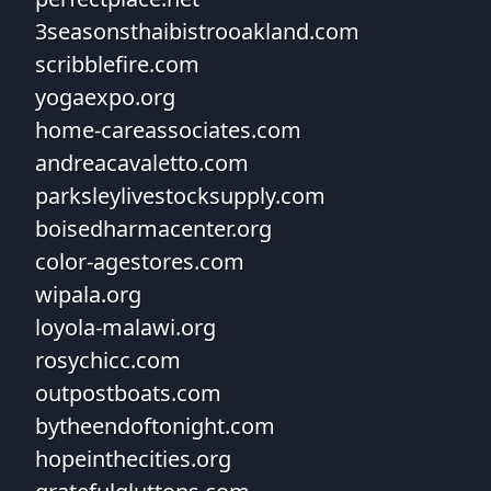
3seasonsthaibistrooakland.com
scribblefire.com
yogaexpo.org
home-careassociates.com
andreacavaletto.com
parksleylivestocksupply.com
boisedharmacenter.org
color-agestores.com
wipala.org
loyola-malawi.org
rosychicc.com
outpostboats.com
bytheendoftonight.com
hopeinthecities.org