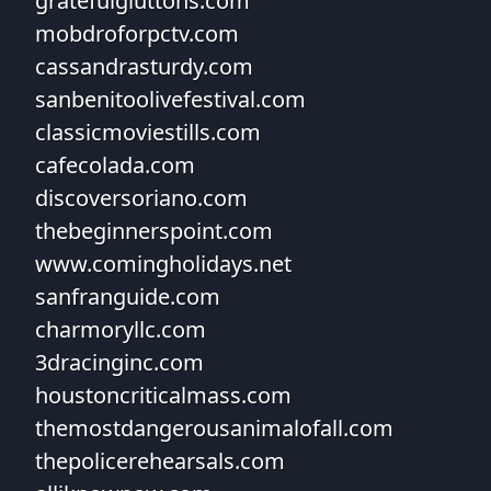
gratefulgluttons.com
mobdroforpctv.com
cassandrasturdy.com
sanbenitoolivefestival.com
classicmoviestills.com
cafecolada.com
discoversoriano.com
thebeginnerspoint.com
www.comingholidays.net
sanfranguide.com
charmoryllc.com
3dracinginc.com
houstoncriticalmass.com
themostdangerousanimalofall.com
thepolicerehearsals.com