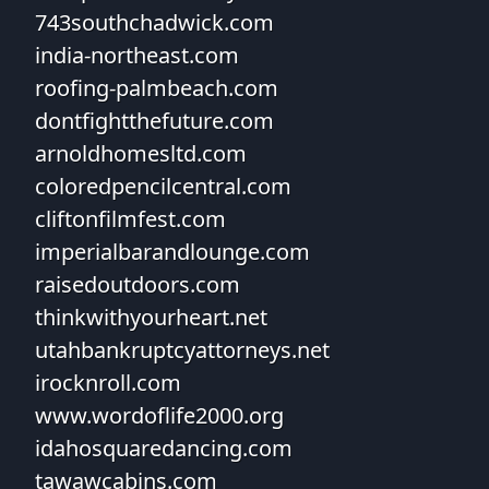
743southchadwick.com
india-northeast.com
roofing-palmbeach.com
dontfightthefuture.com
arnoldhomesltd.com
coloredpencilcentral.com
cliftonfilmfest.com
imperialbarandlounge.com
raisedoutdoors.com
thinkwithyourheart.net
utahbankruptcyattorneys.net
irocknroll.com
www.wordoflife2000.org
idahosquaredancing.com
tawawcabins.com