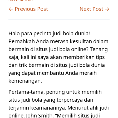
← Previous Post
Next Post →
Halo para pecinta judi bola dunia!
Pernahkah Anda merasa kesulitan dalam
bermain di situs judi bola online? Tenang
saja, kali ini saya akan memberikan tips
dan trik bermain di situs judi bola dunia
yang dapat membantu Anda meraih
kemenangan.
Pertama-tama, penting untuk memilih
situs judi bola yang terpercaya dan
terjamin keamanannya. Menurut ahli judi
online, John Smith, “Memilih situs judi