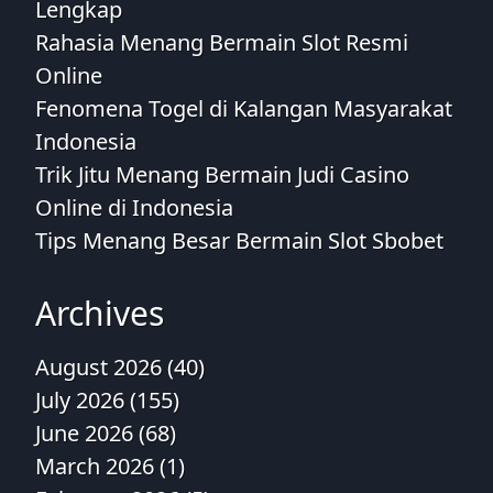
Lengkap
Rahasia Menang Bermain Slot Resmi
Online
Fenomena Togel di Kalangan Masyarakat
Indonesia
Trik Jitu Menang Bermain Judi Casino
Online di Indonesia
Tips Menang Besar Bermain Slot Sbobet
Archives
August 2026
(40)
July 2026
(155)
June 2026
(68)
March 2026
(1)