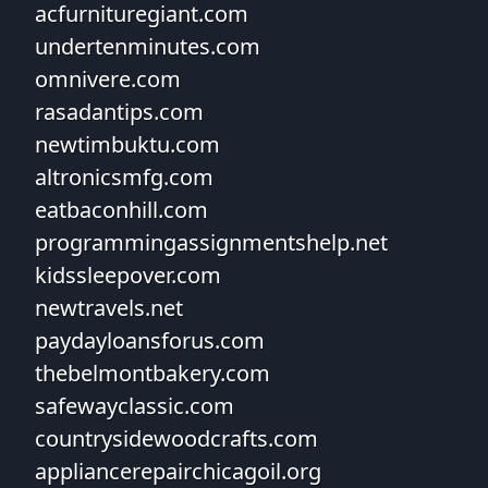
acfurnituregiant.com
undertenminutes.com
omnivere.com
rasadantips.com
newtimbuktu.com
altronicsmfg.com
eatbaconhill.com
programmingassignmentshelp.net
kidssleepover.com
newtravels.net
paydayloansforus.com
thebelmontbakery.com
safewayclassic.com
countrysidewoodcrafts.com
appliancerepairchicagoil.org