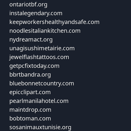
ontariotbf.org
instalegendary.com
keepworkershealthyandsafe.com
noodlesitaliankitchen.com
nydreamact.org
unagisushimetairie.com
jewelflashtattoos.com
getpcfixtoday.com
bbrtbandra.org
bluebonnetcountry.com
epicclipart.com
pearlmanilahotel.com
maintdrop.com
bobtoman.com
sosanimauxtunisie.org