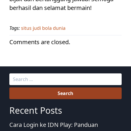
berhasil dan selamat bermain!
Tags:
situs judi bola dunia
Comments are closed.
Search
for:
Recent Posts
Cara Login ke IDN Play: Panduan