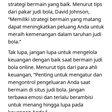
strategi bermain yang baik. Menurut tips
dari pakar judi bola, David Johnson,
“Memiliki strategi bermain yang matang
dapat meningkatkan peluang Anda untuk
meraih kemenangan dalam taruhan judi
bola.”
Tak lupa, jangan lupa untuk mengelola
keuangan dengan baik saat bermain judi
bola online. Menurut tips dari para ahli
keuangan, “Penting untuk mengatur dan
mengontrol pengeluaran Anda saat
bermain di situs judi bola. Jangan
terbawa emosi dan terlalu berambisi
untuk menang hingga lupa pada