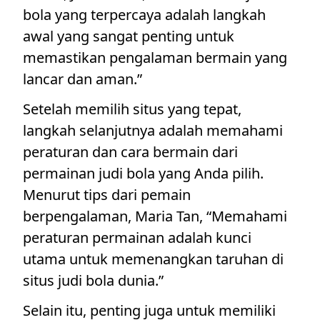
bola yang terpercaya adalah langkah
awal yang sangat penting untuk
memastikan pengalaman bermain yang
lancar dan aman.”
Setelah memilih situs yang tepat,
langkah selanjutnya adalah memahami
peraturan dan cara bermain dari
permainan judi bola yang Anda pilih.
Menurut tips dari pemain
berpengalaman, Maria Tan, “Memahami
peraturan permainan adalah kunci
utama untuk memenangkan taruhan di
situs judi bola dunia.”
Selain itu, penting juga untuk memiliki