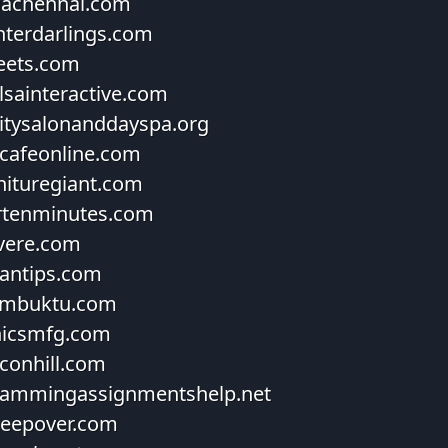
diachennai.com
terdarlings.com
eets.com
lsainteractive.com
itysalonanddayspa.org
cafeonline.com
nituregiant.com
rtenminutes.com
vere.com
antips.com
imbuktu.com
nicsmfg.com
conhill.com
rammingassignmentshelp.net
leepover.com