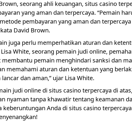
Brown, seorang ahli keuangan, situs casino terp
yaran yang aman dan terpercaya. “Pemain haru
i metode pembayaran yang aman dan terpercaya
 kata David Brown.
emain juga perlu memperhatikan aturan dan ketent
t Lisa White, seorang pemain judi online, pema
at membantu pemain menghindari sanksi dan ma
 memahami aturan dan ketentuan yang berlaku d
lancar dan aman,” ujar Lisa White.
in judi online di situs casino terpercaya di at
 nyaman tanpa khawatir tentang keamanan dan 
 keberuntungan Anda di situs casino terpercay
menyenangkan!