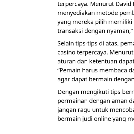
terpercaya. Menurut David 
menyediakan metode pemba
yang mereka pilih memilik
transaksi dengan nyaman,”
Selain tips-tips di atas, p
casino terpercaya. Menuru
aturan dan ketentuan dap
“Pemain harus membaca dan
agar dapat bermain dengan 
Dengan mengikuti tips berma
permainan dengan aman dan
jangan ragu untuk mencoba
bermain judi online yang 