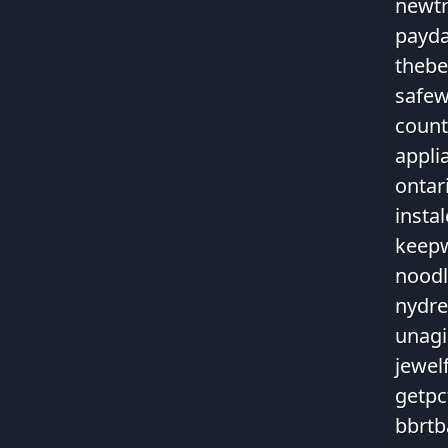
newtr
payda
theb
safew
count
appli
ontar
insta
keepw
noodl
nydre
unagi
jewel
getpc
bbrtb