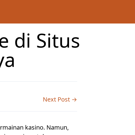
 di Situs
ya
Next Post →
permainan kasino. Namun,