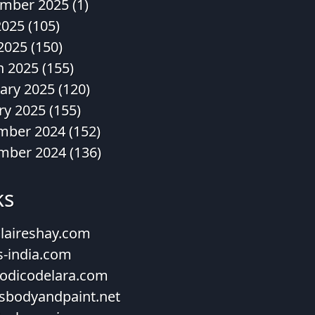
ember 2025
(1)
2025
(105)
 2025
(150)
h 2025
(155)
ary 2025
(120)
ry 2025
(155)
mber 2024
(152)
mber 2024
(136)
ks
laireshay.com
s-india.com
iodicodelara.com
esbodyandpaint.net