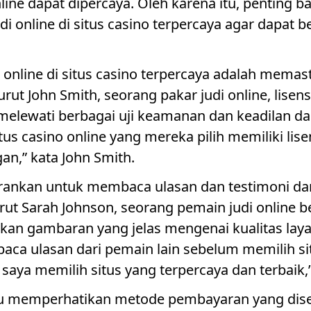
line dapat dipercaya. Oleh karena itu, penting 
di online di situs casino terpercaya agar dapa
i online di situs casino terpercaya adalah memast
urut John Smith, seorang pakar judi online, lise
 melewati berbagai uji keamanan dan keadilan 
us casino online yang mereka pilih memiliki lise
an,” kata John Smith.
sarankan untuk membaca ulasan dan testimoni da
urut Sarah Johnson, seorang pemain judi online 
kan gambaran yang jelas mengenai kualitas lay
baca ulasan dari pemain lain sebelum memilih si
aya memilih situs yang terpercaya dan terbaik,”
rlu memperhatikan metode pembayaran yang dise