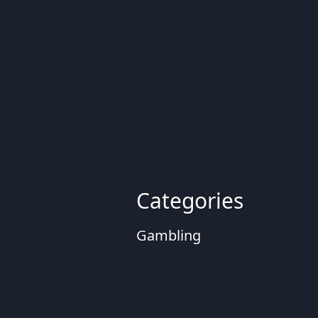
Categories
Gambling