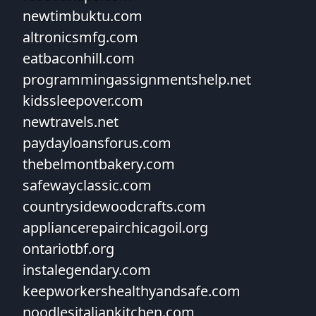
newtimbuktu.com
altronicsmfg.com
eatbaconhill.com
programmingassignmentshelp.net
kidssleepover.com
newtravels.net
paydayloansforus.com
thebelmontbakery.com
safewayclassic.com
countrysidewoodcrafts.com
appliancerepairchicagoil.org
ontariotbf.org
instalegendary.com
keepworkershealthyandsafe.com
noodlesitaliankitchen.com