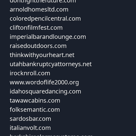
dontfightthefuture.com
arnoldhomesltd.com
coloredpencilcentral.com
cliftonfilmfest.com
imperialbarandlounge.com
raisedoutdoors.com
thinkwithyourheart.net
utahbankruptcyattorneys.net
irocknroll.com
www.wordoflife2000.org
idahosquaredancing.com
tawawcabins.com
folksemantic.com
sardosbar.com
italianvolt.com