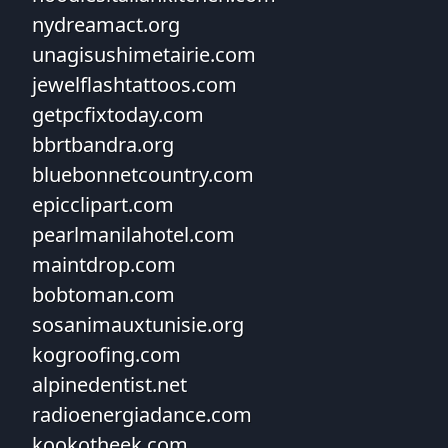
nydreamact.org
unagisushimetairie.com
jewelflashtattoos.com
getpcfixtoday.com
bbrtbandra.org
bluebonnetcountry.com
epicclipart.com
pearlmanilahotel.com
maintdrop.com
bobtoman.com
sosanimauxtunisie.org
kogroofing.com
alpinedentist.net
radioenergiadance.com
kookotheek.com