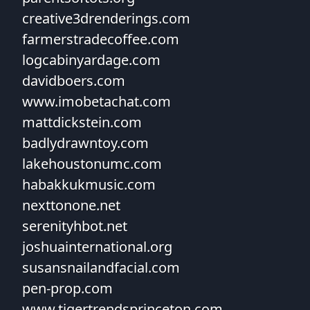
creative3drenderings.com
farmerstradecoffee.com
logcabinyardage.com
davidboers.com
www.imobetachat.com
mattdickstein.com
badlydrawntoy.com
lakehoustonumc.com
habakkukmusic.com
nexttonone.net
serenityhbot.net
joshuainternational.org
susansnailandfacial.com
pen-prop.com
www.tigertrendsprinceton.com