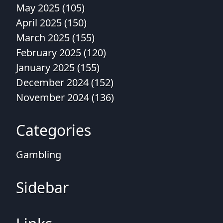
May 2025
(105)
April 2025
(150)
March 2025
(155)
February 2025
(120)
January 2025
(155)
December 2024
(152)
November 2024
(136)
Categories
Gambling
Sidebar