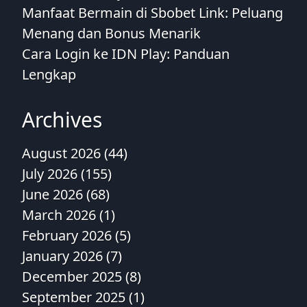
Manfaat Bermain di Sbobet Link: Peluang
Menang dan Bonus Menarik
Cara Login ke IDN Play: Panduan
Lengkap
Archives
August 2026
(44)
July 2026
(155)
June 2026
(68)
March 2026
(1)
February 2026
(5)
January 2026
(7)
December 2025
(8)
September 2025
(1)