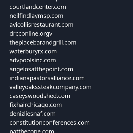
courtlandcenter.com
neilfindlaymsp.com
avicollisrestaurant.com
drcconline.org
v
theplacebarandgrill.com
waterburyrx.com
advpoolsinc.com
angelosatthepoint.com
indianapastorsalliance.com
valleyoakssteakcompany.com
caseyswoodshed.com
fixhairchicago.com
denizliesnaf.com
constitutionconferences.com
patthecope.com