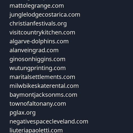
mattolegrange.com
junglelodgecostarica.com
christianfestivals.org
visitcountrykitchen.com
algarve-dolphins.com
alanveingrad.com
ginosonhiggins.com
wutungprinting.com
maritalsettlements.com
milwbikeskaterental.com
baymontjacksonms.com
townofaltonany.com
pglax.org
negativespacecleveland.com
liuteriapaoletti.com