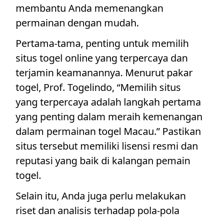
membantu Anda memenangkan
permainan dengan mudah.
Pertama-tama, penting untuk memilih
situs togel online yang terpercaya dan
terjamin keamanannya. Menurut pakar
togel, Prof. Togelindo, “Memilih situs
yang terpercaya adalah langkah pertama
yang penting dalam meraih kemenangan
dalam permainan togel Macau.” Pastikan
situs tersebut memiliki lisensi resmi dan
reputasi yang baik di kalangan pemain
togel.
Selain itu, Anda juga perlu melakukan
riset dan analisis terhadap pola-pola