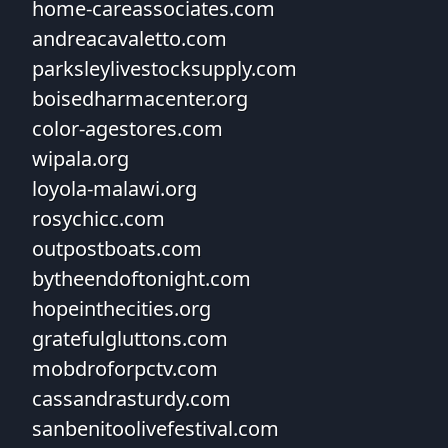
home-careassociates.com
andreacavaletto.com
parksleylivestocksupply.com
boisedharmacenter.org
color-agestores.com
wipala.org
loyola-malawi.org
rosychicc.com
outpostboats.com
bytheendoftonight.com
hopeinthecities.org
gratefulgluttons.com
mobdroforpctv.com
cassandrasturdy.com
sanbenitoolivefestival.com