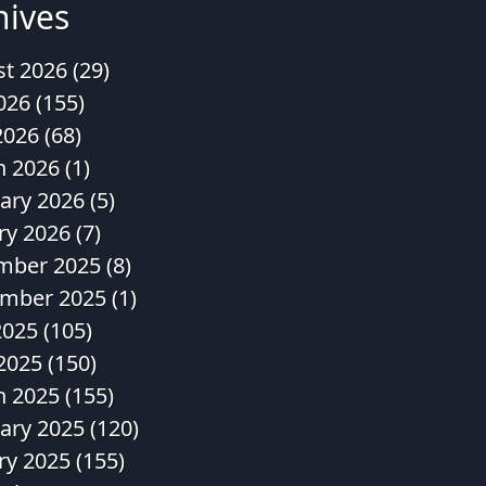
hives
t 2026
(29)
2026
(155)
2026
(68)
h 2026
(1)
ary 2026
(5)
ry 2026
(7)
mber 2025
(8)
ember 2025
(1)
2025
(105)
 2025
(150)
h 2025
(155)
ary 2025
(120)
ry 2025
(155)