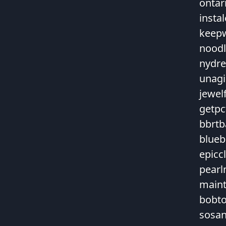
ontar
insta
keepw
noodl
nydre
unagi
jewel
getpc
bbrtb
blueb
epicc
pearl
main
bobt
sosan