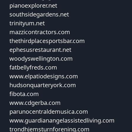
pianoexplorer.net
southsidegardens.net
trinityum.net
mazzicontractors.com
thethirdplacesportsbar.com
ephesusrestaurant.net
woodyswellington.com
fatbellyfreds.com
www.elpatiodesigns.com
hudsonquarteryork.com
fibota.com
www.cdgerba.com
parunocentraldemusica.com
www.guardianangelassistedliving.com
trondhjemsturnforening.com