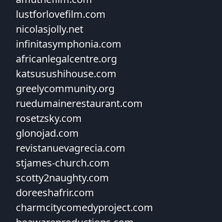
lustforlovefilm.com
nicolasjolly.net
infinitasymphonia.com
africanlegalcentre.org
katsusushihouse.com
greelycommunity.org
ruedumainerestaurant.com
rosetzsky.com
glonojad.com
revistanuevagrecia.com
stjames-church.com
scotty2naughty.com
doreeshafrir.com
charmcitycomedyproject.com