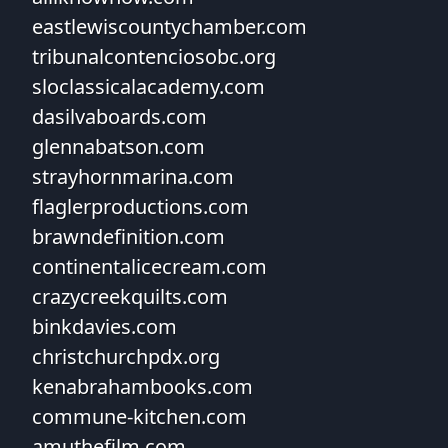
eastlewiscountychamber.com
tribunalcontenciosobc.org
sloclassicalacademy.com
dasilvaboards.com
glennabatson.com
strayhornmarina.com
flaglerproductions.com
brawndefinition.com
continentalicecream.com
crazycreekquilts.com
binkdavies.com
christchurchpdx.org
kenabrahambooks.com
commune-kitchen.com
amuthefilm.com