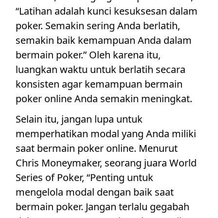
“Latihan adalah kunci kesuksesan dalam
poker. Semakin sering Anda berlatih,
semakin baik kemampuan Anda dalam
bermain poker.” Oleh karena itu,
luangkan waktu untuk berlatih secara
konsisten agar kemampuan bermain
poker online Anda semakin meningkat.
Selain itu, jangan lupa untuk
memperhatikan modal yang Anda miliki
saat bermain poker online. Menurut
Chris Moneymaker, seorang juara World
Series of Poker, “Penting untuk
mengelola modal dengan baik saat
bermain poker. Jangan terlalu gegabah