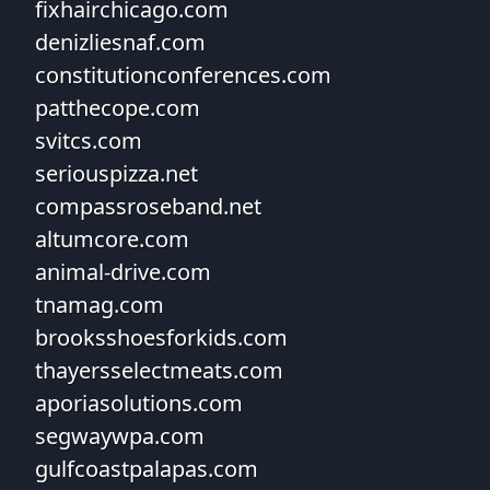
fixhairchicago.com
denizliesnaf.com
constitutionconferences.com
patthecope.com
svitcs.com
seriouspizza.net
compassroseband.net
altumcore.com
animal-drive.com
tnamag.com
brooksshoesforkids.com
thayersselectmeats.com
aporiasolutions.com
segwaywpa.com
gulfcoastpalapas.com