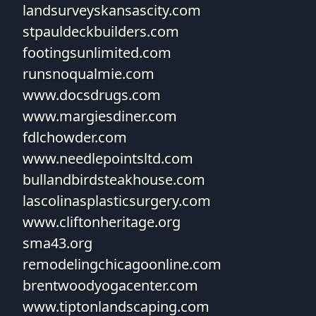
landsurveyskansascity.com
stpauldeckbuilders.com
footingsunlimited.com
runsnoqualmie.com
www.docsdrugs.com
www.margiesdiner.com
fdlchowder.com
www.needlepointsltd.com
bullandbirdsteakhouse.com
lascolinasplasticsurgery.com
www.cliftonheritage.org
sma43.org
remodelingchicagoonline.com
brentwoodyogacenter.com
www.tiptonlandscaping.com