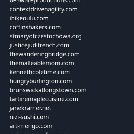
beawareproductions.com
contextdrivenagility.com
ibikeoulu.com
coffinshakers.com
stmaryofczestochowa.org
justicejudifrench.com
thewanderingbridge.com
themalleablemom.com
kennethcoletime.com
hungryburlington.com
brunswickatlongstown.com
tartinemaplecuisine.com
janekramer.net
nizi-sushi.com
art-mengo.com