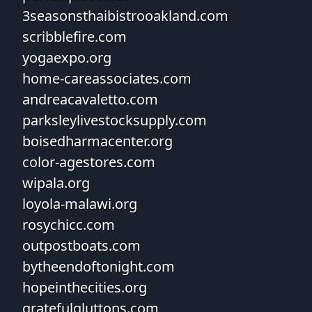
3seasonsthaibistrooakland.com
scribblefire.com
yogaexpo.org
home-careassociates.com
andreacavaletto.com
parksleylivestocksupply.com
boisedharmacenter.org
color-agestores.com
wipala.org
loyola-malawi.org
rosychicc.com
outpostboats.com
bytheendoftonight.com
hopeinthecities.org
gratefulgluttons.com