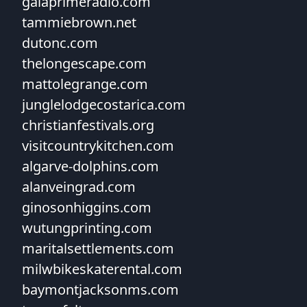
gaiaprimeradio.com
tammiebrown.net
dutonc.com
thelongescape.com
mattolegrange.com
junglelodgecostarica.com
christianfestivals.org
visitcountrykitchen.com
algarve-dolphins.com
alanveingrad.com
ginosonhiggins.com
wutungprinting.com
maritalsettlements.com
milwbikeskaterental.com
baymontjacksonms.com