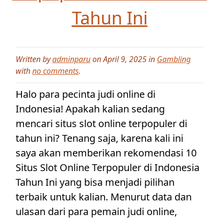
Tahun Ini
Written by
adminparu
on April 9, 2025 in
Gambling
with
no comments
.
Halo para pecinta judi online di
Indonesia! Apakah kalian sedang
mencari situs slot online terpopuler di
tahun ini? Tenang saja, karena kali ini
saya akan memberikan rekomendasi 10
Situs Slot Online Terpopuler di Indonesia
Tahun Ini yang bisa menjadi pilihan
terbaik untuk kalian. Menurut data dan
ulasan dari para pemain judi online,