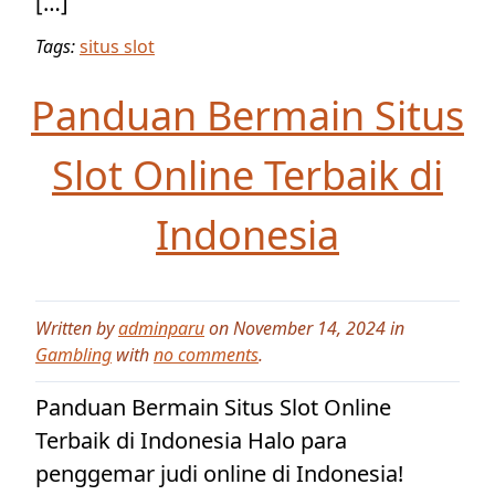
[…]
Tags:
situs slot
Panduan Bermain Situs
Slot Online Terbaik di
Indonesia
Written by
adminparu
on November 14, 2024 in
Gambling
with
no comments
.
Panduan Bermain Situs Slot Online
Terbaik di Indonesia Halo para
penggemar judi online di Indonesia!