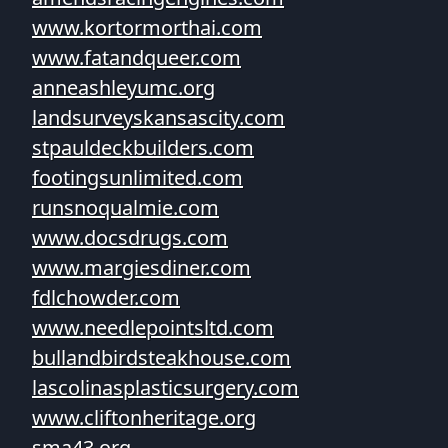
www.kortormorthai.com
www.fatandqueer.com
anneashleyumc.org
landsurveyskansascity.com
stpauldeckbuilders.com
footingsunlimited.com
runsnoqualmie.com
www.docsdrugs.com
www.margiesdiner.com
fdlchowder.com
www.needlepointsltd.com
bullandbirdsteakhouse.com
lascolinasplasticsurgery.com
www.cliftonheritage.org
sma43.org