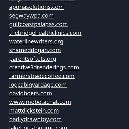
aporiasolutions.com
segwaywpa.com
gulfcoastpalapas.com
thebridgehealthclinics.com
waterlinewriters.org
shameddogan.com
parentsoftots.org
creative3drenderings.com
farmerstradecoffee.com
logcabinyardage.com
davidboers.com
www.imobetachat.com
mattdickstein.com
badlydrawntoy.com
lakehoustonumc.com