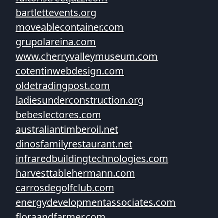
bartlettevents.org
moveablecontainer.com
grupolareina.com
www.cherryvalleymuseum.com
cotentinwebdesign.com
oldetradingpost.com
ladiesunderconstruction.org
bebeslectores.com
australiantimberoil.net
dinosfamilyrestaurant.net
infraredbuildingtechnologies.com
harvesttablehermann.com
carrosdegolfclub.com
energydevelopmentassociates.com
floraandfarmer.com