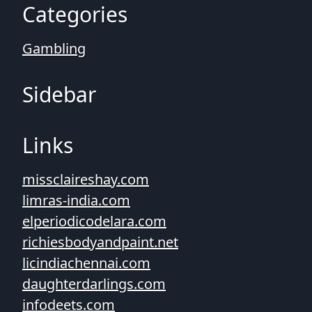
Categories
Gambling
Sidebar
Links
missclaireshay.com
limras-india.com
elperiodicodelara.com
richiesbodyandpaint.net
licindiachennai.com
daughterdarlings.com
infodeets.com