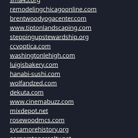
remodelingchicagoonline.com
brentwoodyogacenter.com
www.tiptonlandscaping.com
steppingupstewardship.org
ccvoptica.com
washingtonlehigh.com
luigisbakery.com
hanabi-sushi.com
wolfandzed.com
dekuta.com
www.cinemabuzz.com
mixdepot.net
rosewoodmcs.com
sycamorehistory.org