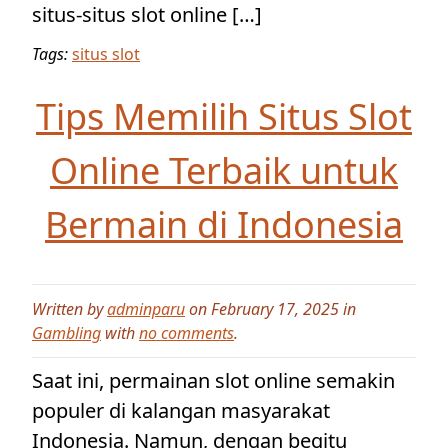
situs-situs slot online […]
Tags:
situs slot
Tips Memilih Situs Slot
Online Terbaik untuk
Bermain di Indonesia
Written by
adminparu
on February 17, 2025 in
Gambling
with
no comments
.
Saat ini, permainan slot online semakin
populer di kalangan masyarakat
Indonesia. Namun, dengan begitu