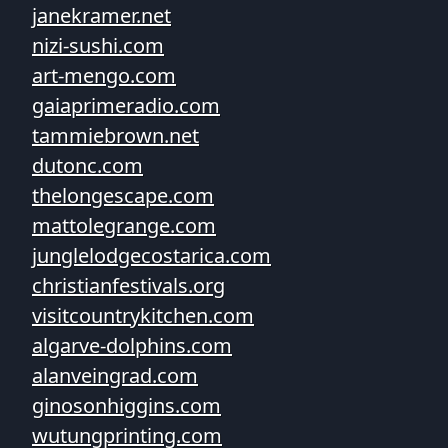
janekramer.net
nizi-sushi.com
art-mengo.com
gaiaprimeradio.com
tammiebrown.net
dutonc.com
thelongescape.com
mattolegrange.com
junglelodgecostarica.com
christianfestivals.org
visitcountrykitchen.com
algarve-dolphins.com
alanveingrad.com
ginosonhiggins.com
wutungprinting.com