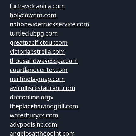
luchavolcanica.com
holycownm.com
nationwidetruckservice.com
turtleclubpg.com
greatpacifictour.com
victoriaestrella.com
thousandwavesspa.com
courtlandcenter.com
neilfindlaymsp.com
avicollisrestaurant.com
drcconline.org
v
theplacebarandgrill.com
waterburyrx.com
advpoolsinc.com
angelosatthepoint.com