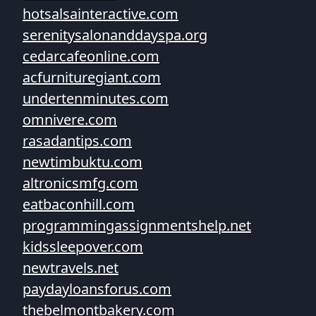
hotsalsainteractive.com
serenitysalonanddayspa.org
cedarcafeonline.com
acfurnituregiant.com
undertenminutes.com
omnivere.com
rasadantips.com
newtimbuktu.com
altronicsmfg.com
eatbaconhill.com
programmingassignmentshelp.net
kidssleepover.com
newtravels.net
paydayloansforus.com
thebelmontbakery.com