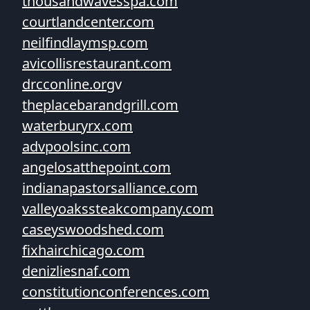
thousandwavesspa.com
courtlandcenter.com
neilfindlaymsp.com
avicollisrestaurant.com
drcconline.org
v
theplacebarandgrill.com
waterburyrx.com
advpoolsinc.com
angelosatthepoint.com
indianapastorsalliance.com
valleyoakssteakcompany.com
caseyswoodshed.com
fixhairchicago.com
denizliesnaf.com
constitutionconferences.com