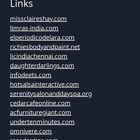
Links
missclaireshay.com
limras-india.com
elperiodicodelara.com
richiesbodyandpaint.net
licindiachennai.com
daughterdarlings.com
infodeets.com
hotsalsainteractive.com
serenitysalonanddayspa.org
cedarcafeonline.com
acfurnituregiant.com
undertenminutes.com
omnivere.com