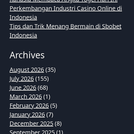
Perkembangan Industri Casino Online di
Indonesia
Tips dan Trik Menang Bermain di Sbobet
Indonesia
Archives
August 2026
(35)
July 2026
(155)
June 2026
(68)
March 2026
(1)
February 2026
(5)
January 2026
(7)
December 2025
(8)
September 2025
(1)