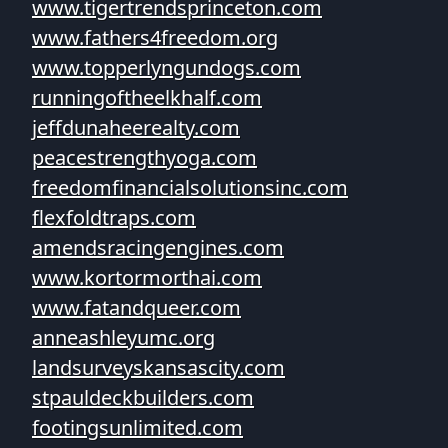
www.tigertrendsprinceton.com
www.fathers4freedom.org
www.topperlyngundogs.com
runningoftheelkhalf.com
jeffdunaheerealty.com
peacestrengthyoga.com
freedomfinancialsolutionsinc.com
flexfoldtraps.com
amendsracingengines.com
www.kortormorthai.com
www.fatandqueer.com
anneashleyumc.org
landsurveyskansascity.com
stpauldeckbuilders.com
footingsunlimited.com