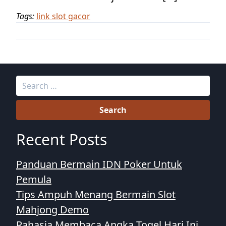
Tags:
link slot gacor
Search
for:
Recent Posts
Panduan Bermain IDN Poker Untuk
Pemula
Tips Ampuh Menang Bermain Slot
Mahjong Demo
Rahasia Membaca Angka Togel Hari Ini