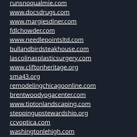
runsnoqualmie.com
www.docsdrugs.com
www.margiesdiner.com
fdlchowder.com
www.needlepointsltd.com
bullandbirdsteakhouse.com
lascolinasplasticsurgery.com
www.cliftonheritage.org
sma43.org
remodelingchicagoonline.com
brentwoodyogacenter.com
www.tiptonlandscaping.com
steppingupstewardship.org
ccvoptica.com
washingtonlehigh.com