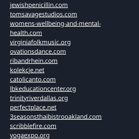
jewishpenicillin.com
tomsavagestudios.com
womens-wellbeing-and-mental-
health.com
virginiafolkmusic.org
ovationsdance.com
ribandrhein.com
kolekcje.net
catolicanto.com
lbkeducationcenter.org
trinityriverdallas.org
perfectplace.net
3seasonsthaibistrooakland.com
scribblefire.com
yogaexpo.org