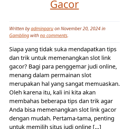
Gacor
Written by
adminparu
on November 20, 2024 in
Gambling
with
no comments
.
Siapa yang tidak suka mendapatkan tips
dan trik untuk memenangkan slot link
gacor? Bagi para penggemar judi online,
menang dalam permainan slot
merupakan hal yang sangat memuaskan.
Oleh karena itu, kali ini kita akan
membahas beberapa tips dan trik agar
Anda bisa memenangkan slot link gacor
dengan mudah. Pertama-tama, penting
untuk memilih situs judi online […]