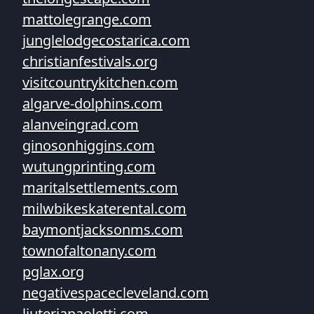
mattolegrange.com
junglelodgecostarica.com
christianfestivals.org
visitcountrykitchen.com
algarve-dolphins.com
alanveingrad.com
ginosonhiggins.com
wutungprinting.com
maritalsettlements.com
milwbikeskaterental.com
baymontjacksonms.com
townofaltonany.com
pglax.org
negativespacecleveland.com
liuteriapaoletti.com