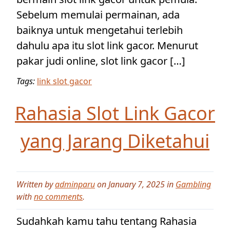
Sebelum memulai permainan, ada
baiknya untuk mengetahui terlebih
dahulu apa itu slot link gacor. Menurut
pakar judi online, slot link gacor […]
Tags:
link slot gacor
Rahasia Slot Link Gacor
yang Jarang Diketahui
Written by
adminparu
on January 7, 2025 in
Gambling
with
no comments
.
Sudahkah kamu tahu tentang Rahasia