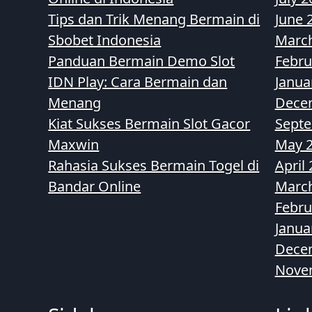
Tips dan Trik Menang Bermain di
June 
Sbobet Indonesia
Marc
Panduan Bermain Demo Slot
Febru
IDN Play: Cara Bermain dan
Janua
Menang
Dece
Kiat Sukses Bermain Slot Gacor
Sept
Maxwin
May 
Rahasia Sukses Bermain Togel di
April
Bandar Online
Marc
Febru
Janua
Dece
Nove