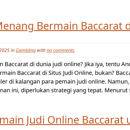
enang Bermain Baccarat di 
2025 in
Gambling
with
no comments
.
accarat di dunia judi online? Jika iya, tentu A
ain Baccarat di Situs Judi Online, bukan? Bacc
er di kalangan para pemain judi online. Namun,
 ini, diperlukan strategi yang tepat. Menurut se
ain Judi Online Baccarat