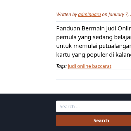
Written by
adminparu
on January 7,
Panduan Bermain Judi Online
pemula yang sedang belajar
untuk memulai petualangan
kartu yang populer di kala
Tags:
judi online baccarat
Search
for: