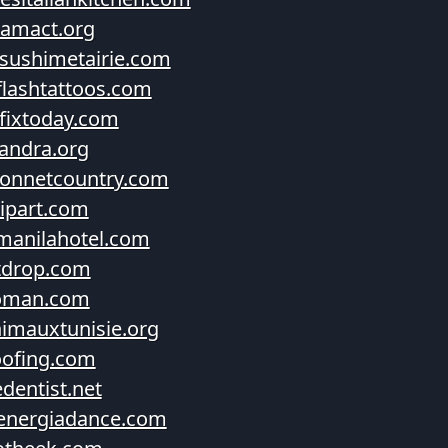
amact.org
sushimetairie.com
flashtattoos.com
fixtoday.com
andra.org
onnetcountry.com
lipart.com
manilahotel.com
tdrop.com
oman.com
imauxtunisie.org
ofing.com
edentist.net
energiadance.com