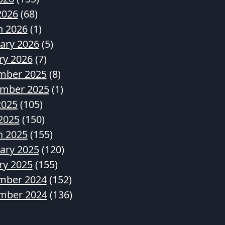
2026
(68)
h 2026
(1)
ary 2026
(5)
ry 2026
(7)
mber 2025
(8)
ember 2025
(1)
2025
(105)
 2025
(150)
h 2025
(155)
ary 2025
(120)
ry 2025
(155)
mber 2024
(152)
mber 2024
(136)