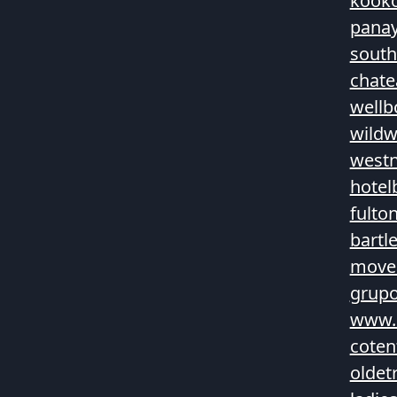
kook
panay
sout
chate
wellb
wildw
westn
hotel
fulto
bartl
movea
grupo
www.
coten
oldet