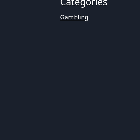
Categories
Gambling