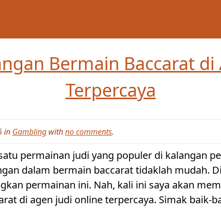
gan Bermain Baccarat di 
Terpercaya
6 in
Gambling
with
no comments
.
atu permainan judi yang populer di kalangan pec
an dalam bermain baccarat tidaklah mudah. Dip
kan permainan ini. Nah, kali ini saya akan me
t di agen judi online terpercaya. Simak baik-b