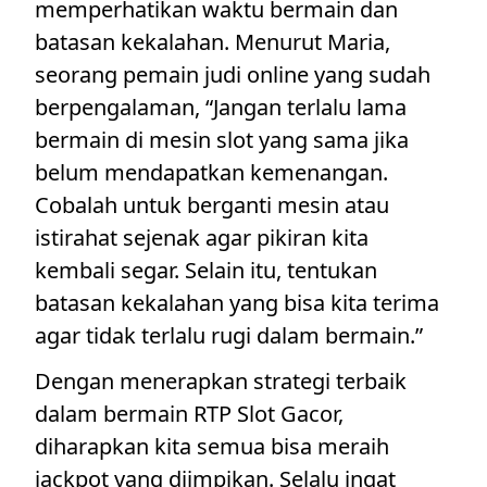
memperhatikan waktu bermain dan
batasan kekalahan. Menurut Maria,
seorang pemain judi online yang sudah
berpengalaman, “Jangan terlalu lama
bermain di mesin slot yang sama jika
belum mendapatkan kemenangan.
Cobalah untuk berganti mesin atau
istirahat sejenak agar pikiran kita
kembali segar. Selain itu, tentukan
batasan kekalahan yang bisa kita terima
agar tidak terlalu rugi dalam bermain.”
Dengan menerapkan strategi terbaik
dalam bermain RTP Slot Gacor,
diharapkan kita semua bisa meraih
jackpot yang diimpikan. Selalu ingat