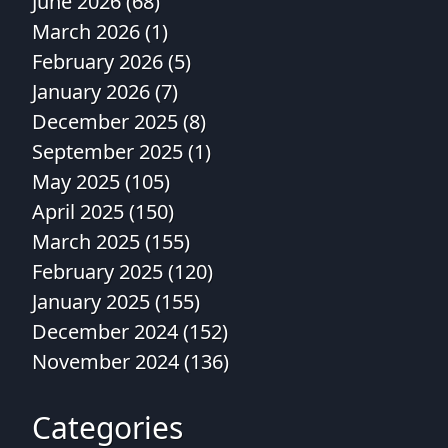
June 2026
(68)
March 2026
(1)
February 2026
(5)
January 2026
(7)
December 2025
(8)
September 2025
(1)
May 2025
(105)
April 2025
(150)
March 2025
(155)
February 2025
(120)
January 2025
(155)
December 2024
(152)
November 2024
(136)
Categories