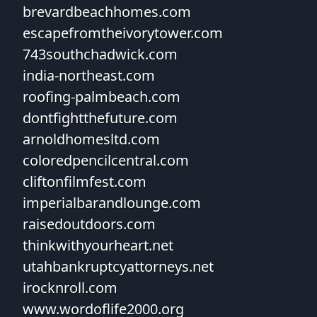
brevardbeachhomes.com
escapefromtheivorytower.com
743southchadwick.com
india-northeast.com
roofing-palmbeach.com
dontfightthefuture.com
arnoldhomesltd.com
coloredpencilcentral.com
cliftonfilmfest.com
imperialbarandlounge.com
raisedoutdoors.com
thinkwithyourheart.net
utahbankruptcyattorneys.net
irocknroll.com
www.wordoflife2000.org