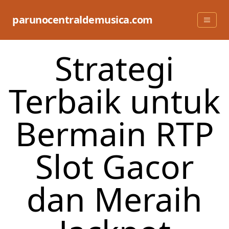
Skip
to
parunocentraldemusica.com
content
Strategi
Terbaik untuk
Bermain RTP
Slot Gacor
dan Meraih