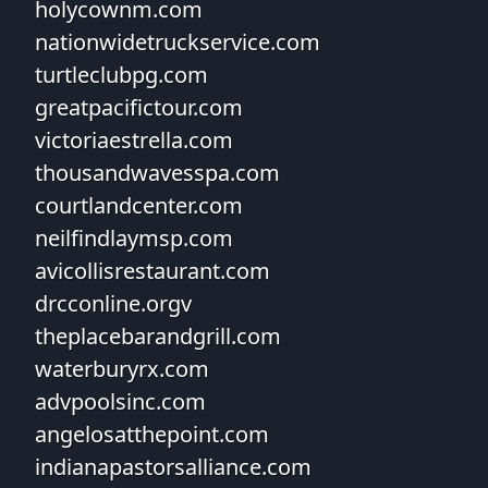
holycownm.com
nationwidetruckservice.com
turtleclubpg.com
greatpacifictour.com
victoriaestrella.com
thousandwavesspa.com
courtlandcenter.com
neilfindlaymsp.com
avicollisrestaurant.com
drcconline.org
v
theplacebarandgrill.com
waterburyrx.com
advpoolsinc.com
angelosatthepoint.com
indianapastorsalliance.com