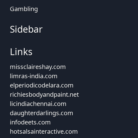
Gambling
Sidebar
Links
missclaireshay.com
limras-india.com
elperiodicodelara.com
richiesbodyandpaint.net
licindiachennai.com
daughterdarlings.com
infodeets.com
hotsalsainteractive.com