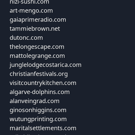
nizi-sushi.com
art-mengo.com
gaiaprimeradio.com
tammiebrown.net
dutonc.com
thelongescape.com
mattolegrange.com
junglelodgecostarica.com
christianfestivals.org
visitcountrykitchen.com
algarve-dolphins.com
alanveingrad.com
ginosonhiggins.com
wutungprinting.com
maritalsettlements.com