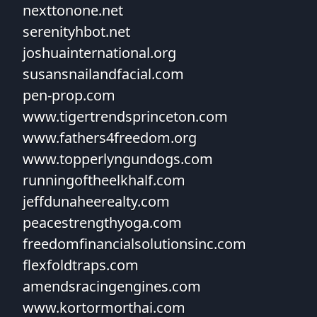
nexttonone.net
serenityhbot.net
joshuainternational.org
susansnailandfacial.com
pen-prop.com
www.tigertrendsprinceton.com
www.fathers4freedom.org
www.topperlyngundogs.com
runningoftheelkhalf.com
jeffdunaheerealty.com
peacestrengthyoga.com
freedomfinancialsolutionsinc.com
flexfoldtraps.com
amendsracingengines.com
www.kortormorthai.com