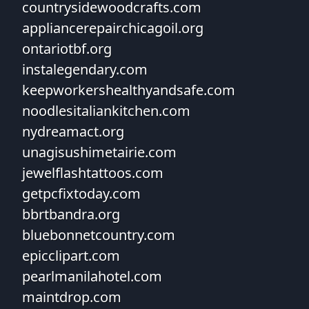
countrysidewoodcrafts.com
appliancerepairchicagoil.org
ontariotbf.org
instalegendary.com
keepworkershealthyandsafe.com
noodlesitaliankitchen.com
nydreamact.org
unagisushimetairie.com
jewelflashtattoos.com
getpcfixtoday.com
bbrtbandra.org
bluebonnetcountry.com
epicclipart.com
pearlmanilahotel.com
maintdrop.com