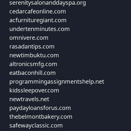
serenitysalonanddayspa.org
cedarcafeonline.com
acfurnituregiant.com
undertenminutes.com
omnivere.com
rasadantips.com
newtimbuktu.com
altronicsmfg.com
eatbaconhill.com
programmingassignmentshelp.net
kidssleepover.com
newtravels.net
paydayloansforus.com
thebelmontbakery.com
safewayclassic.com