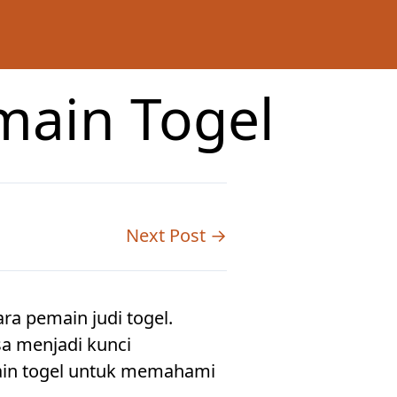
main Togel
Next Post →
ra pemain judi togel.
sa menjadi kunci
main togel untuk memahami