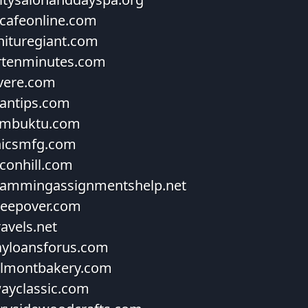
cafeonline.com
nituregiant.com
rtenminutes.com
vere.com
antips.com
imbuktu.com
nicsmfg.com
conhill.com
rammingassignmentshelp.net
leepover.com
avels.net
yloansforus.com
elmontbakery.com
ayclassic.com