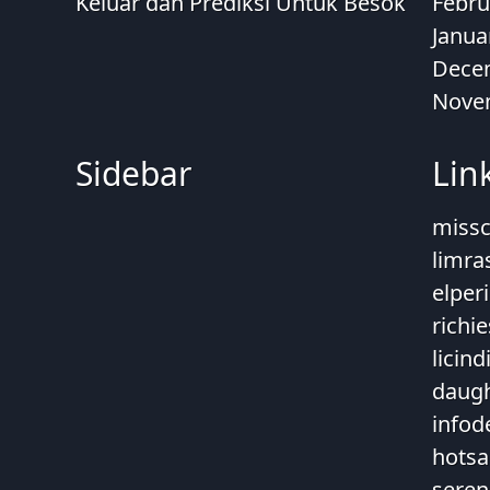
Keluar dan Prediksi Untuk Besok
Febru
Janua
Dece
Nove
Sidebar
Lin
missc
limra
elper
richi
licin
daugh
infod
hotsa
seren