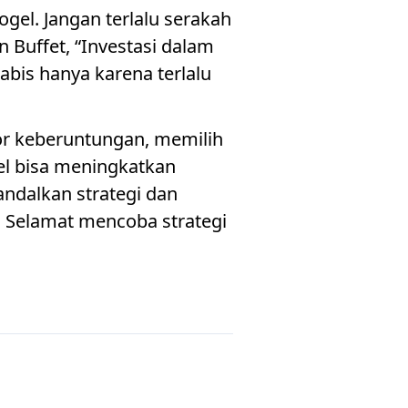
gel. Jangan terlalu serakah
 Buffet, “Investasi dalam
bis hanya karena terlalu
tor keberuntungan, memilih
el bisa meningkatkan
ndalkan strategi dan
. Selamat mencoba strategi