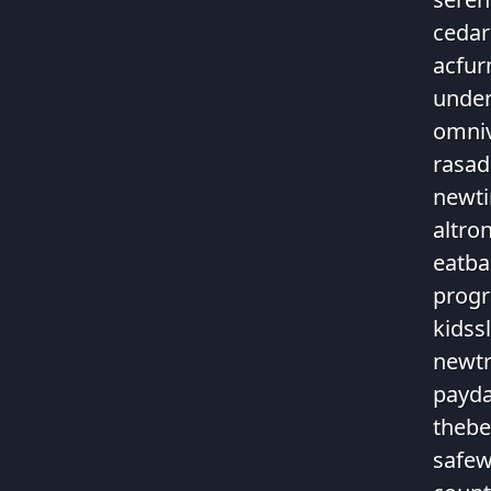
cedar
acfur
unde
omni
rasad
newt
altro
eatba
prog
kidss
newtr
payda
theb
safew