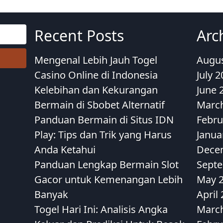
Recent Posts
Arc
Mengenal Lebih Jauh Togel
Augus
Casino Online di Indonesia
July 
Kelebihan dan Kekurangan
June 
Bermain di Sbobet Alternatif
Marc
Panduan Bermain di Situs IDN
Febru
Play: Tips dan Trik yang Harus
Janua
Anda Ketahui
Dece
Panduan Lengkap Bermain Slot
Sept
Gacor untuk Kemenangan Lebih
May 
Banyak
April
Togel Hari Ini: Analisis Angka
Marc