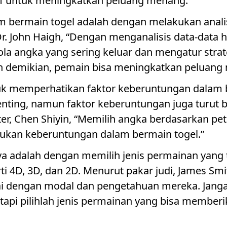
ktif untuk meningkatkan peluang menang.
lam bermain togel adalah dengan melakukan analisi
r. John Haigh, “Dengan menganalisis data-data h
ola angka yang sering keluar dan mengatur stra
an demikian, pemain bisa meningkatkan peluan
ntuk memperhatikan faktor keberuntungan dalam
 penting, namun faktor keberuntungan juga turu
er, Chen Shiyin, “Memilih angka berdasarkan pet
an keberuntungan dalam bermain togel.”
ainnya adalah dengan memilih jenis permainan ya
ti 4D, 3D, dan 2D. Menurut pakar judi, James Sm
ai dengan modal dan pengetahuan mereka. Jangan
api pilihlah jenis permainan yang bisa membe