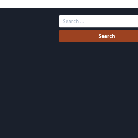
Search
for: