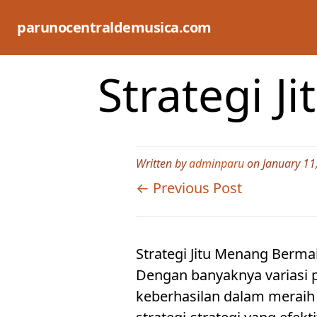
Skip
to
parunocentraldemusica.com
content
Strategi 
Written by
adminparu
on January 11
← Previous Post
Strategi Jitu Menang Bermai
Dengan banyaknya variasi p
keberhasilan dalam meraih