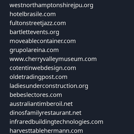
westnorthamptonshirejpu.org
hotelbrasile.com
fultonstreetjazz.com
bartlettevents.org
moveablecontainer.com
grupolareina.com
www.cherryvalleymuseum.com
cotentinwebdesign.com
oldetradingpost.com
ladiesunderconstruction.org
bebeslectores.com
australiantimberoil.net
dinosfamilyrestaurant.net
infraredbuildingtechnologies.com
harvesttablehermann.com