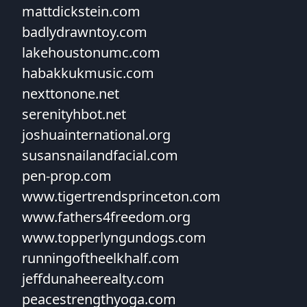
mattdickstein.com
badlydrawntoy.com
lakehoustonumc.com
habakkukmusic.com
nexttonone.net
serenityhbot.net
joshuainternational.org
susansnailandfacial.com
pen-prop.com
www.tigertrendsprinceton.com
www.fathers4freedom.org
www.topperlyngundogs.com
runningoftheelkhalf.com
jeffdunaheerealty.com
peacestrengthyoga.com