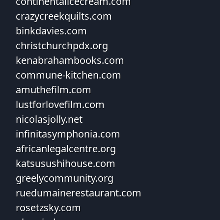
continentalicecream.com
crazycreekquilts.com
binkdavies.com
christchurchpdx.org
kenabrahambooks.com
commune-kitchen.com
amuthefilm.com
lustforlovefilm.com
nicolasjolly.net
infinitasymphonia.com
africanlegalcentre.org
katsusushihouse.com
greelycommunity.org
ruedumainerestaurant.com
rosetzsky.com