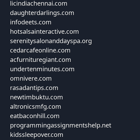
licindiachennai.com
daughterdarlings.com
infodeets.com
hotsalsainteractive.com
serenitysalonanddayspa.org
cedarcafeonline.com
acfurnituregiant.com
undertenminutes.com
omnivere.com
rasadantips.com
newtimbuktu.com
altronicsmfg.com
eatbaconhill.com
programmingassignmentshelp.net
kidssleepover.com