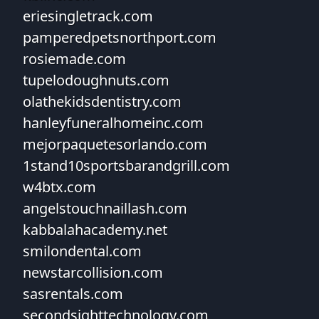
eriesingletrack.com
pamperedpetsnorthport.com
rosiemade.com
tupelodoughnuts.com
olathekidsdentistry.com
hanleyfuneralhomeinc.com
mejorpaquetesorlando.com
1stand10sportsbarandgrill.com
w4btx.com
angelstouchnaillash.com
kabbalahacademy.net
smilondental.com
newstarcollision.com
sasrentals.com
secondsighttechnology.com