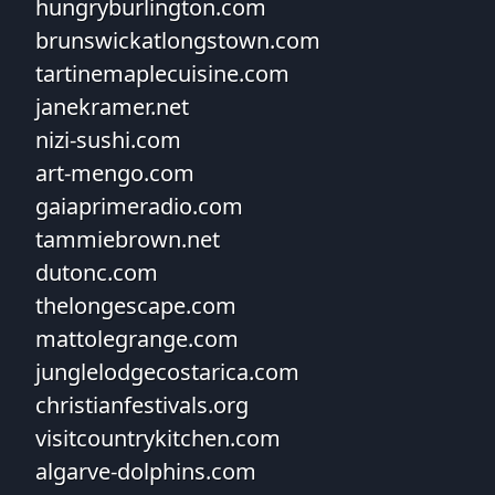
hungryburlington.com
brunswickatlongstown.com
tartinemaplecuisine.com
janekramer.net
nizi-sushi.com
art-mengo.com
gaiaprimeradio.com
tammiebrown.net
dutonc.com
thelongescape.com
mattolegrange.com
junglelodgecostarica.com
christianfestivals.org
visitcountrykitchen.com
algarve-dolphins.com