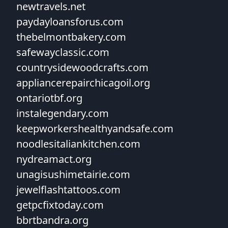
newtravels.net
paydayloansforus.com
thebelmontbakery.com
safewayclassic.com
countrysidewoodcrafts.com
appliancerepairchicagoil.org
ontariotbf.org
instalegendary.com
keepworkershealthyandsafe.com
noodlesitaliankitchen.com
nydreamact.org
unagisushimetairie.com
jewelflashtattoos.com
getpcfixtoday.com
bbrtbandra.org