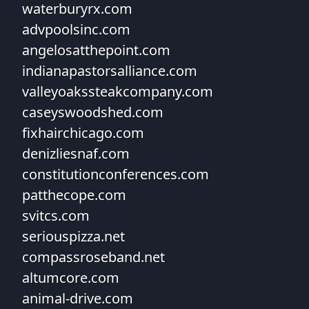
waterburyrx.com
advpoolsinc.com
angelosatthepoint.com
indianapastorsalliance.com
valleyoakssteakcompany.com
caseyswoodshed.com
fixhairchicago.com
denizliesnaf.com
constitutionconferences.com
patthecope.com
svitcs.com
seriouspizza.net
compassroseband.net
altumcore.com
animal-drive.com