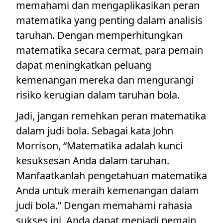
memahami dan mengaplikasikan peran
matematika yang penting dalam analisis
taruhan. Dengan memperhitungkan
matematika secara cermat, para pemain
dapat meningkatkan peluang
kemenangan mereka dan mengurangi
risiko kerugian dalam taruhan bola.
Jadi, jangan remehkan peran matematika
dalam judi bola. Sebagai kata John
Morrison, “Matematika adalah kunci
kesuksesan Anda dalam taruhan.
Manfaatkanlah pengetahuan matematika
Anda untuk meraih kemenangan dalam
judi bola.” Dengan memahami rahasia
sukses ini, Anda dapat menjadi pemain