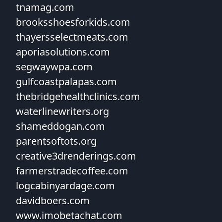
tnamag.com
brooksshoesforkids.com
thayersselectmeats.com
aporiasolutions.com
segwaywpa.com
gulfcoastpalapas.com
thebridgehealthclinics.com
waterlinewriters.org
shameddogan.com
parentsoftots.org
creative3drenderings.com
farmerstradecoffee.com
logcabinyardage.com
davidboers.com
www.imobetachat.com