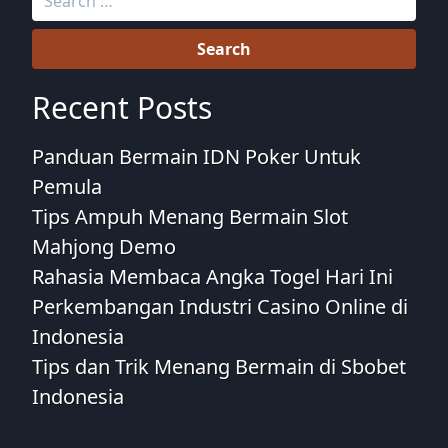
for:
Recent Posts
Panduan Bermain IDN Poker Untuk
Pemula
Tips Ampuh Menang Bermain Slot
Mahjong Demo
Rahasia Membaca Angka Togel Hari Ini
Perkembangan Industri Casino Online di
Indonesia
Tips dan Trik Menang Bermain di Sbobet
Indonesia