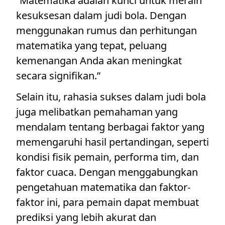
“Matematika adalah kunci untuk meraih
kesuksesan dalam judi bola. Dengan
menggunakan rumus dan perhitungan
matematika yang tepat, peluang
kemenangan Anda akan meningkat
secara signifikan.”
Selain itu, rahasia sukses dalam judi bola
juga melibatkan pemahaman yang
mendalam tentang berbagai faktor yang
memengaruhi hasil pertandingan, seperti
kondisi fisik pemain, performa tim, dan
faktor cuaca. Dengan menggabungkan
pengetahuan matematika dan faktor-
faktor ini, para pemain dapat membuat
prediksi yang lebih akurat dan