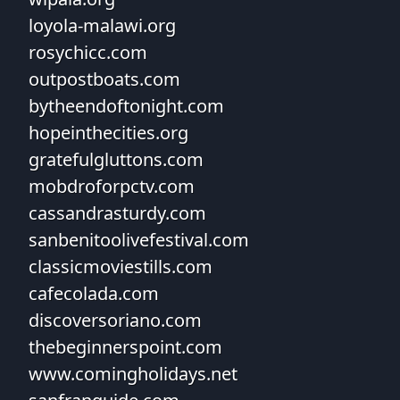
loyola-malawi.org
rosychicc.com
outpostboats.com
bytheendoftonight.com
hopeinthecities.org
gratefulgluttons.com
mobdroforpctv.com
cassandrasturdy.com
sanbenitoolivefestival.com
classicmoviestills.com
cafecolada.com
discoversoriano.com
thebeginnerspoint.com
www.comingholidays.net