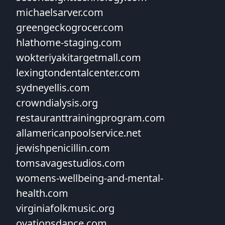
michaelsarver.com
greengeckogrocer.com
hlathome-staging.com
wokteriyakitargetmall.com
lexingtondentalcenter.com
sydneyellis.com
crowndialysis.org
restauranttrainingprogram.com
allamericanpoolservice.net
jewishpenicillin.com
tomsavagestudios.com
womens-wellbeing-and-mental-
health.com
virginiafolkmusic.org
ovationsdance.com