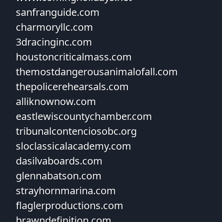
sanfranguide.com
charmoryllc.com
3dracinginc.com
houstoncriticalmass.com
themostdangerousanimalofall.com
thepolicerehearsals.com
alliknownow.com
eastlewiscountychamber.com
tribunalcontenciosobc.org
sloclassicalacademy.com
dasilvaboards.com
glennabatson.com
strayhornmarina.com
flaglerproductions.com
brawndefinition.com