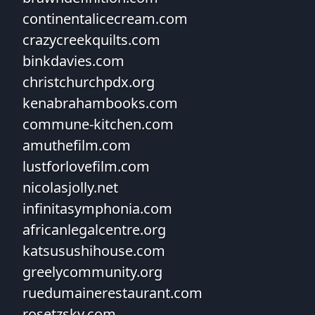
continentalicecream.com
crazycreekquilts.com
binkdavies.com
christchurchpdx.org
kenabrahambooks.com
commune-kitchen.com
amuthefilm.com
lustforlovefilm.com
nicolasjolly.net
infinitasymphonia.com
africanlegalcentre.org
katsusushihouse.com
greelycommunity.org
ruedumainerestaurant.com
rosetzsky.com