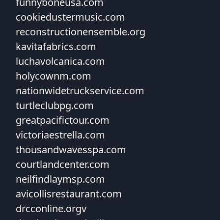
funnyboneusa.com
cookiedustermusic.com
reconstructionensemble.org
kavitafabrics.com
luchavolcanica.com
holycownm.com
nationwidetruckservice.com
turtleclubpg.com
greatpacifictour.com
victoriaestrella.com
thousandwavesspa.com
courtlandcenter.com
neilfindlaymsp.com
avicollisrestaurant.com
drcconline.org
v