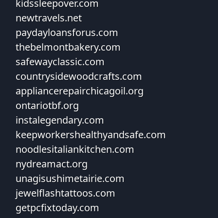
kidssleepover.com
newtravels.net
paydayloansforus.com
thebelmontbakery.com
safewayclassic.com
countrysidewoodcrafts.com
appliancerepairchicagoil.org
ontariotbf.org
instalegendary.com
keepworkershealthyandsafe.com
noodlesitaliankitchen.com
nydreamact.org
unagisushimetairie.com
jewelflashtattoos.com
getpcfixtoday.com