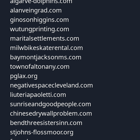
algarve-dolphins.com
alanveingrad.com
ginosonhiggins.com
wutungprinting.com
maritalsettlements.com
milwbikeskaterental.com
baymontjacksonms.com
townofaltonany.com
pglax.org
negativespacecleveland.com
liuteriapaoletti.com
sunriseandgoodpeople.com
chinesedrywallproblem.com
bendthreesistersinn.com
stjohns-flossmoor.org