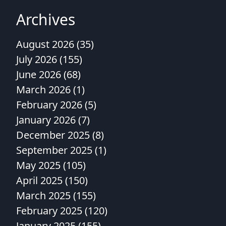
Archives
August 2026
(35)
July 2026
(155)
June 2026
(68)
March 2026
(1)
February 2026
(5)
January 2026
(7)
December 2025
(8)
September 2025
(1)
May 2025
(105)
April 2025
(150)
March 2025
(155)
February 2025
(120)
January 2025
(155)