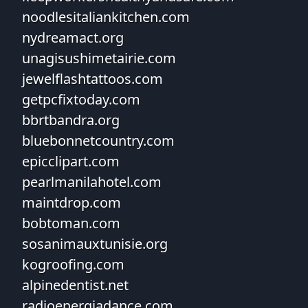
noodlesitaliankitchen.com
nydreamact.org
unagisushimetairie.com
jewelflashtattoos.com
getpcfixtoday.com
bbrtbandra.org
bluebonnetcountry.com
epicclipart.com
pearlmanilahotel.com
maintdrop.com
bobtoman.com
sosanimauxtunisie.org
kogroofing.com
alpinedentist.net
radioenergiadance.com