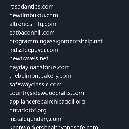
rasadantips.com
newtimbuktu.com
altronicsmfg.com
eatbaconhill.com
programmingassignmentshelp.net
kidssleepover.com
newtravels.net
paydayloansforus.com
thebelmontbakery.com
safewayclassic.com
countrysidewoodcrafts.com
appliancerepairchicagoil.org
ontariotbf.org
instalegendary.com
keepworkershealthyandsafe.com