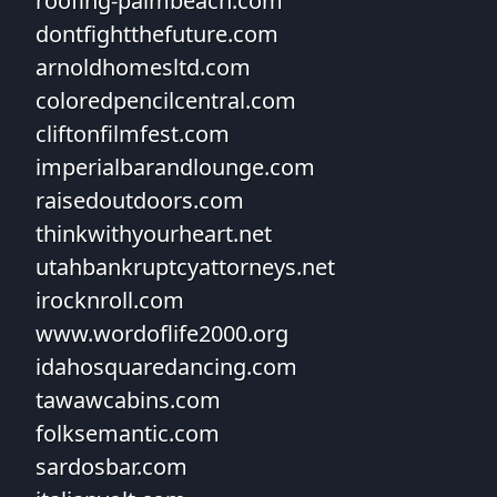
roofing-palmbeach.com
dontfightthefuture.com
arnoldhomesltd.com
coloredpencilcentral.com
cliftonfilmfest.com
imperialbarandlounge.com
raisedoutdoors.com
thinkwithyourheart.net
utahbankruptcyattorneys.net
irocknroll.com
www.wordoflife2000.org
idahosquaredancing.com
tawawcabins.com
folksemantic.com
sardosbar.com