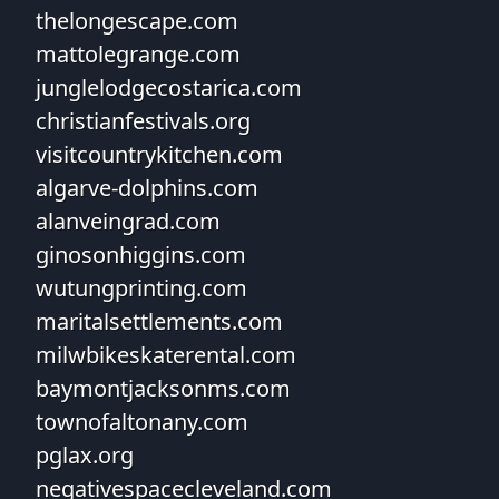
thelongescape.com
mattolegrange.com
junglelodgecostarica.com
christianfestivals.org
visitcountrykitchen.com
algarve-dolphins.com
alanveingrad.com
ginosonhiggins.com
wutungprinting.com
maritalsettlements.com
milwbikeskaterental.com
baymontjacksonms.com
townofaltonany.com
pglax.org
negativespacecleveland.com