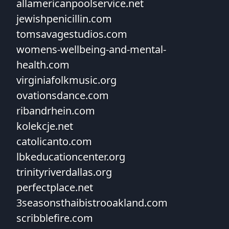
allamericanpoolservice.net
jewishpenicillin.com
tomsavagestudios.com
womens-wellbeing-and-mental-
health.com
virginiafolkmusic.org
ovationsdance.com
ribandrhein.com
kolekcje.net
catolicanto.com
lbkeducationcenter.org
trinityriverdallas.org
perfectplace.net
3seasonsthaibistrooakland.com
scribblefire.com