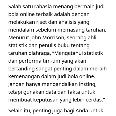
Salah satu rahasia menang bermain judi
bola online terbaik adalah dengan
melakukan riset dan analisis yang
mendalam sebelum memasang taruhan.
Menurut John Morrison, seorang ahli
statistik dan penulis buku tentang
taruhan olahraga, “Mengetahui statistik
dan performa tim-tim yang akan
bertanding sangat penting dalam meraih
kemenangan dalam judi bola online.
Jangan hanya mengandalkan insting,
tetapi gunakan data dan fakta untuk
membuat keputusan yang lebih cerdas.”
Selain itu, penting juga bagi Anda untuk