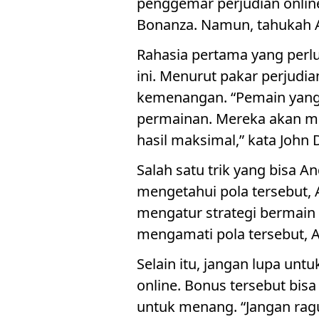
penggemar perjudian online
Bonanza. Namun, tahukah 
Rahasia pertama yang per
ini. Menurut pakar perjudi
kemenangan. “Pemain yang 
permainan. Mereka akan m
hasil maksimal,” kata John 
Salah satu trik yang bisa
mengetahui pola tersebut,
mengatur strategi bermain 
mengamati pola tersebut, 
Selain itu, jangan lupa un
online. Bonus tersebut bi
untuk menang. “Jangan rag