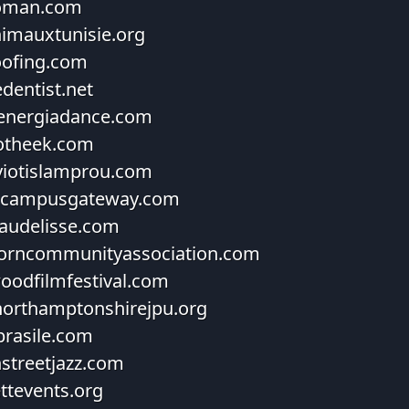
oman.com
imauxtunisie.org
ofing.com
edentist.net
energiadance.com
otheek.com
iotislamprou.com
hcampusgateway.com
audelisse.com
orncommunityassociation.com
oodfilmfestival.com
orthamptonshirejpu.org
brasile.com
nstreetjazz.com
ettevents.org