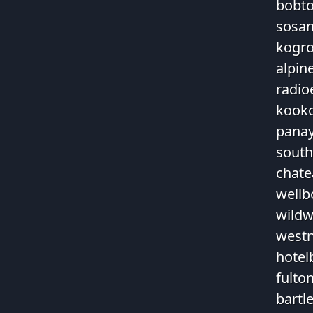
bobt
sosan
kogro
alpin
radio
kook
panay
sout
chate
wellb
wildw
westn
hotel
fulto
bartl