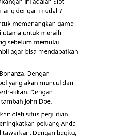
kangan ini adalah Slot
menang dengan mudah?
k untuk memenangkan game
ci utama untuk meraih
ang sebelum memulai
bil agar bisa mendapatkan
t Bonanza. Dengan
bol yang akan muncul dan
perhatikan. Dengan
 tambah John Doe.
an oleh situs perjudian
meningkatkan peluang Anda
itawarkan. Dengan begitu,