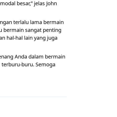
dal besar,” jelas John
angan terlalu lama bermain
u bermain sangat penting
n hal-hal lain yang juga
 menang Anda dalam bermain
lu terburu-buru. Semoga