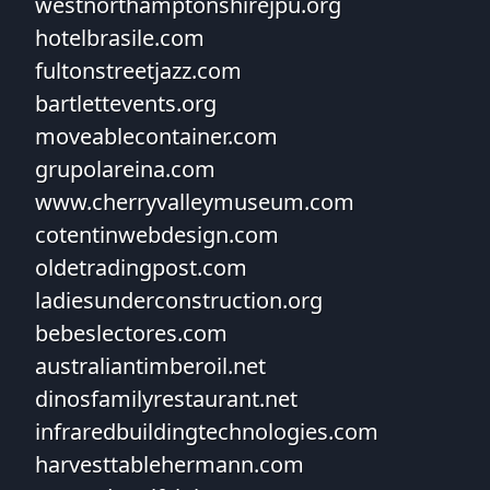
westnorthamptonshirejpu.org
hotelbrasile.com
fultonstreetjazz.com
bartlettevents.org
moveablecontainer.com
grupolareina.com
www.cherryvalleymuseum.com
cotentinwebdesign.com
oldetradingpost.com
ladiesunderconstruction.org
bebeslectores.com
australiantimberoil.net
dinosfamilyrestaurant.net
infraredbuildingtechnologies.com
harvesttablehermann.com