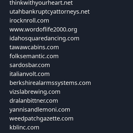
thinkwithyourheart.net
utahbankruptcyattorneys.net
irocknroll.com
www.wordoflife2000.org
idahosquaredancing.com
tawawcabins.com
folksemantic.com
sardosbar.com
italianvolt.com
berkshirealarmssystems.com
vizslabrewing.com
dralanbittner.com
yannisandlemoni.com
weedpatchgazette.com
kblinc.com