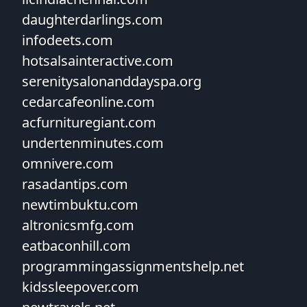
daughterdarlings.com
infodeets.com
hotsalsainteractive.com
serenitysalonanddayspa.org
cedarcafeonline.com
acfurnituregiant.com
undertenminutes.com
omnivere.com
rasadantips.com
newtimbuktu.com
altronicsmfg.com
eatbaconhill.com
programmingassignmentshelp.net
kidssleepover.com