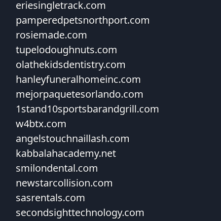
eriesingletrack.com
pamperedpetsnorthport.com
rosiemade.com
tupelodoughnuts.com
olathekidsdentistry.com
hanleyfuneralhomeinc.com
mejorpaquetesorlando.com
1stand10sportsbarandgrill.com
w4btx.com
angelstouchnaillash.com
kabbalahacademy.net
smilondental.com
newstarcollision.com
sasrentals.com
secondsighttechnology.com