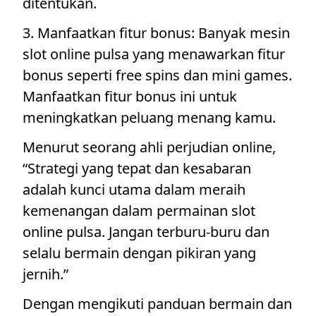
ditentukan.
3. Manfaatkan fitur bonus: Banyak mesin
slot online pulsa yang menawarkan fitur
bonus seperti free spins dan mini games.
Manfaatkan fitur bonus ini untuk
meningkatkan peluang menang kamu.
Menurut seorang ahli perjudian online,
“Strategi yang tepat dan kesabaran
adalah kunci utama dalam meraih
kemenangan dalam permainan slot
online pulsa. Jangan terburu-buru dan
selalu bermain dengan pikiran yang
jernih.”
Dengan mengikuti panduan bermain dan