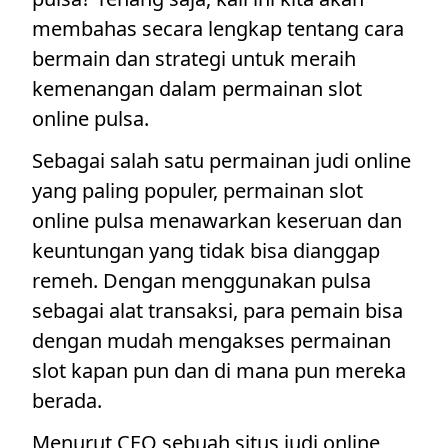
membahas secara lengkap tentang cara
bermain dan strategi untuk meraih
kemenangan dalam permainan slot
online pulsa.
Sebagai salah satu permainan judi online
yang paling populer, permainan slot
online pulsa menawarkan keseruan dan
keuntungan yang tidak bisa dianggap
remeh. Dengan menggunakan pulsa
sebagai alat transaksi, para pemain bisa
dengan mudah mengakses permainan
slot kapan pun dan di mana pun mereka
berada.
Menurut CEO sebuah situs judi online