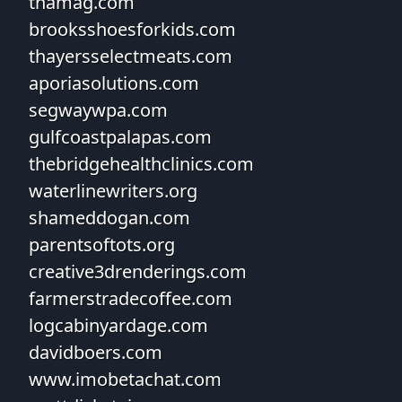
tnamag.com
brooksshoesforkids.com
thayersselectmeats.com
aporiasolutions.com
segwaywpa.com
gulfcoastpalapas.com
thebridgehealthclinics.com
waterlinewriters.org
shameddogan.com
parentsoftots.org
creative3drenderings.com
farmerstradecoffee.com
logcabinyardage.com
davidboers.com
www.imobetachat.com