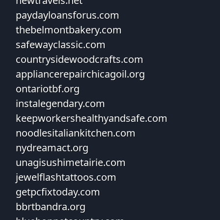
newtravels.net
paydayloansforus.com
thebelmontbakery.com
safewayclassic.com
countrysidewoodcrafts.com
appliancerepairchicagoil.org
ontariotbf.org
instalegendary.com
keepworkershealthyandsafe.com
noodlesitaliankitchen.com
nydreamact.org
unagisushimetairie.com
jewelflashtattoos.com
getpcfixtoday.com
bbrtbandra.org