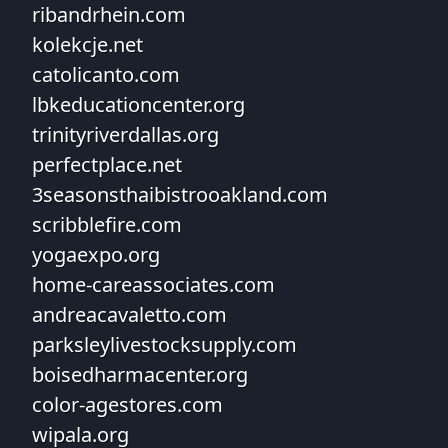
ribandrhein.com
kolekcje.net
catolicanto.com
lbkeducationcenter.org
trinityriverdallas.org
perfectplace.net
3seasonsthaibistrooakland.com
scribblefire.com
yogaexpo.org
home-careassociates.com
andreacavaletto.com
parksleylivestocksupply.com
boisedharmacenter.org
color-agestores.com
wipala.org