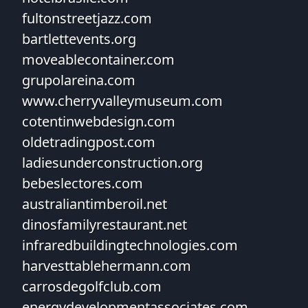
fultonstreetjazz.com
bartlettevents.org
moveablecontainer.com
grupolareina.com
www.cherryvalleymuseum.com
cotentinwebdesign.com
oldetradingpost.com
ladiesunderconstruction.org
bebeslectores.com
australiantimberoil.net
dinosfamilyrestaurant.net
infraredbuildingtechnologies.com
harvesttablehermann.com
carrosdegolfclub.com
energydevelopmentassociates.com