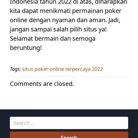
Indonesia tahun 2022 di atas, diharapkan
kita dapat menikmati permainan poker
online dengan nyaman dan aman. Jadi,
jangan sampai salah pilih situs ya!
Selamat bermain dan semoga
beruntung!
Tags:
situs poker online terpercaya 2022
Comments are closed.
Search
for: