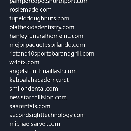
pamperedpetsnorthport.com
rosiemade.com
tupelodoughnuts.com
olathekidsdentistry.com
hanleyfuneralhomeinc.com
mejorpaquetesorlando.com
1stand10sportsbarandgrill.com
w4btx.com
angelstouchnaillash.com
kabbalahacademy.net
smilondental.com
newstarcollision.com
sasrentals.com
secondsighttechnology.com
michaelsarver.com