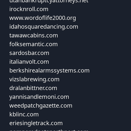
utahbankruptcyattorneys.net
irocknroll.com
www.wordoflife2000.org
idahosquaredancing.com
tawawcabins.com
folksemantic.com
sardosbar.com
italianvolt.com
berkshirealarmssystems.com
vizslabrewing.com
dralanbittner.com
yannisandlemoni.com
weedpatchgazette.com
kblinc.com
eriesingletrack.com