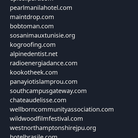
pearlmanilahotel.com
maintdrop.com
bobtoman.com
sosanimauxtunisie.org
kogroofing.com
alpinedentist.net
radioenergiadance.com
kookotheek.com
panayiotislamprou.com
southcampusgateway.com
chateaudelisse.com
wellborncommunityassociation.com
wildwoodfilmfestival.com
westnorthamptonshirejpu.org
hotelbrasile.com