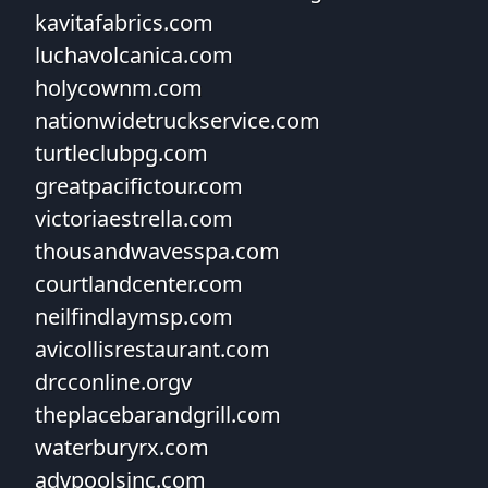
kavitafabrics.com
luchavolcanica.com
holycownm.com
nationwidetruckservice.com
turtleclubpg.com
greatpacifictour.com
victoriaestrella.com
thousandwavesspa.com
courtlandcenter.com
neilfindlaymsp.com
avicollisrestaurant.com
drcconline.org
v
theplacebarandgrill.com
waterburyrx.com
advpoolsinc.com