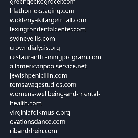
greengeckogrocer.com
hlathome-staging.com
wokteriyakitargetmall.com
lexingtondentalcenter.com
sydneyellis.com
crowndialysis.org
restauranttrainingprogram.com
allamericanpoolservice.net
jewishpenicillin.com
tomsavagestudios.com
womens-wellbeing-and-mental-
health.com
virginiafolkmusic.org
ovationsdance.com
ribandrhein.com