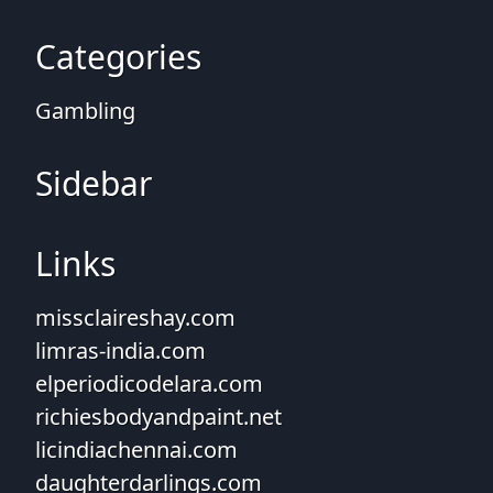
Categories
Gambling
Sidebar
Links
missclaireshay.com
limras-india.com
elperiodicodelara.com
richiesbodyandpaint.net
licindiachennai.com
daughterdarlings.com