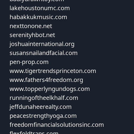
lakehoustonumc.com
habakkukmusic.com
nexttonone.net
serenityhbot.net
joshuainternational.org
susansnailandfacial.com
pen-prop.com
www.tigertrendsprinceton.com
www.fathers4freedom.org
www.topperlyngundogs.com
runningoftheelkhalf.com
jeffdunaheerealty.com
peacestrengthyoga.com
freedomfinancialsolutionsinc.com
flexfoldtraps.com