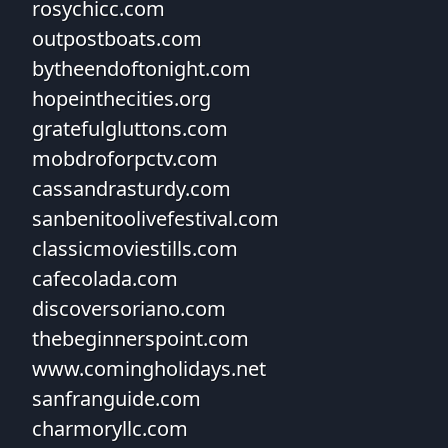
rosychicc.com
outpostboats.com
bytheendoftonight.com
hopeinthecities.org
gratefulgluttons.com
mobdroforpctv.com
cassandrasturdy.com
sanbenitoolivefestival.com
classicmoviestills.com
cafecolada.com
discoversoriano.com
thebeginnerspoint.com
www.comingholidays.net
sanfranguide.com
charmoryllc.com