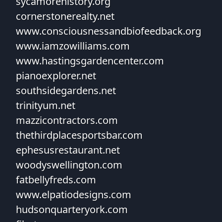
sycamorehistory.org
cornerstonerealty.net
www.consciousnessandbiofeedback.org
www.iamzowilliams.com
www.hastingsgardencenter.com
pianoexplorer.net
southsidegardens.net
trinityum.net
mazzicontractors.com
thethirdplacesportsbar.com
ephesusrestaurant.net
woodyswellington.com
fatbellyfreds.com
www.elpatiodesigns.com
hudsonquarteryork.com