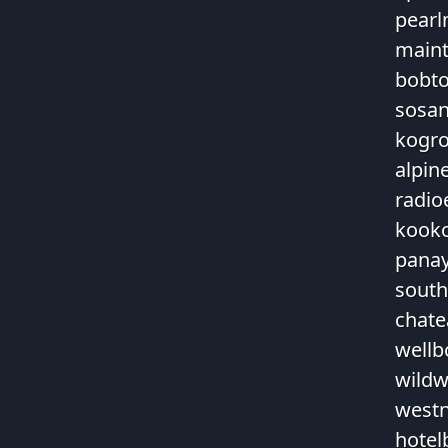
pearl
main
bobt
sosan
kogro
alpin
radio
kook
panay
sout
chate
wellb
wildw
westn
hotel