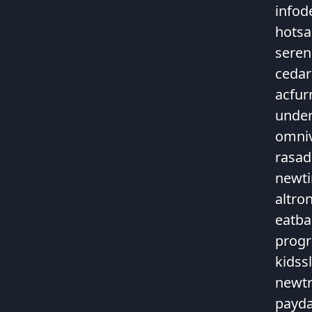
infod
hotsa
seren
cedar
acfur
unde
omni
rasad
newt
altro
eatba
prog
kidss
newtr
payda