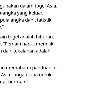
gunakan dalam togel Asia.
angka yang keluar.
ola angka dan statistik
.”
ain togel adalah hiburan,
a, “Pemain harus memiliki
an dan kekalahan adalah
ngan memahami panduan ini,
sia. Jangan lupa untuk
amat bermain!