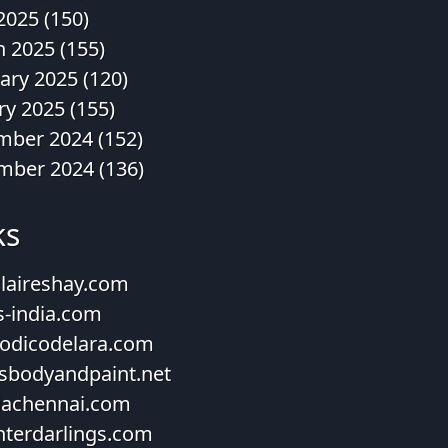
 2025
(150)
h 2025
(155)
ary 2025
(120)
ry 2025
(155)
mber 2024
(152)
mber 2024
(136)
ks
laireshay.com
s-india.com
iodicodelara.com
esbodyandpaint.net
diachennai.com
terdarlings.com