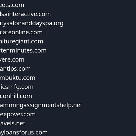
eets.com
lsainteractive.com
itysalonanddayspa.org
cafeonline.com
nituregiant.com
rtenminutes.com
vere.com
antips.com
imbuktu.com
nicsmfg.com
conhill.com
rammingassignmentshelp.net
leepover.com
avels.net
yloansforus.com