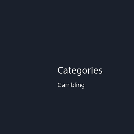
Categories
Gambling