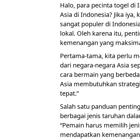
Halo, para pecinta togel di
Asia di Indonesia? Jika iya
sangat populer di Indonesi
lokal. Oleh karena itu, p
kemenangan yang maksima
Pertama-tama, kita perlu m
dari negara-negara Asia se
cara bermain yang berbeda 
Asia membutuhkan strategi
tepat.”
Salah satu panduan pentin
berbagai jenis taruhan dala
“Pemain harus memilih jeni
mendapatkan kemenangan y