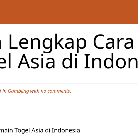
 Lengkap Cara
l Asia di Indo
6 in
Gambling
with
no comments
.
ain Togel Asia di Indonesia