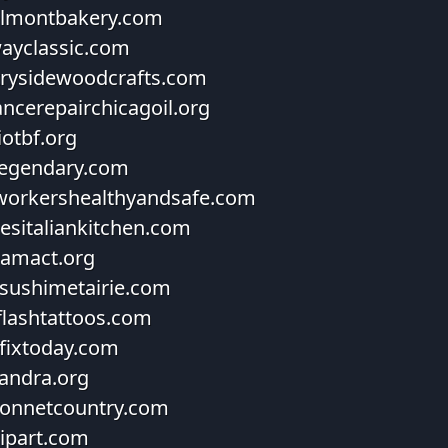
elmontbakery.com
ayclassic.com
rysidewoodcrafts.com
ancerepairchicagoil.org
iotbf.org
legendary.com
orkershealthyandsafe.com
esitaliankitchen.com
amact.org
sushimetairie.com
flashtattoos.com
fixtoday.com
andra.org
onnetcountry.com
lipart.com