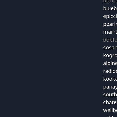
bbrtb
blueb
epicc
pearl
main
bobt
sosan
kogro
alpin
radio
kook
panay
sout
chate
wellb