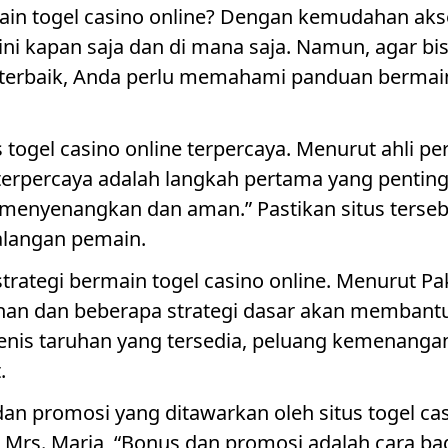
ain togel casino online? Dengan kemudahan akse
ini kapan saja dan di mana saja. Namun, agar b
erbaik, Anda perlu memahami panduan bermain 
 togel casino online terpercaya. Menurut ahli per
g terpercaya adalah langkah pertama yang penti
enyenangkan dan aman.” Pastikan situs tersebut
kalangan pemain.
rategi bermain togel casino online. Menurut Pak
an dan beberapa strategi dasar akan membant
jenis taruhan yang tersedia, peluang kemenanga
.
an promosi yang ditawarkan oleh situs togel ca
a, Mrs. Maria, “Bonus dan promosi adalah cara b