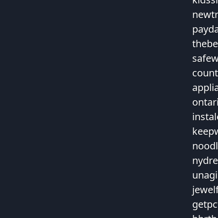
newtr
payda
theb
safew
count
appli
ontar
insta
keepw
noodl
nydre
unagi
jewel
getpc