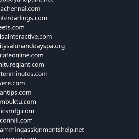
diachennai.com
terdarlings.com
eets.com
lsainteractive.com
itysalonanddayspa.org
cafeonline.com
nituregiant.com
rtenminutes.com
vere.com
antips.com
imbuktu.com
nicsmfg.com
conhill.com
rammingassignmentshelp.net
leepover.com