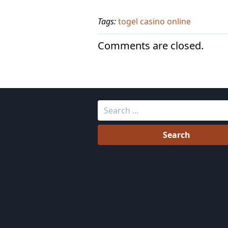
Tags:
togel casino online
Comments are closed.
Search
for: