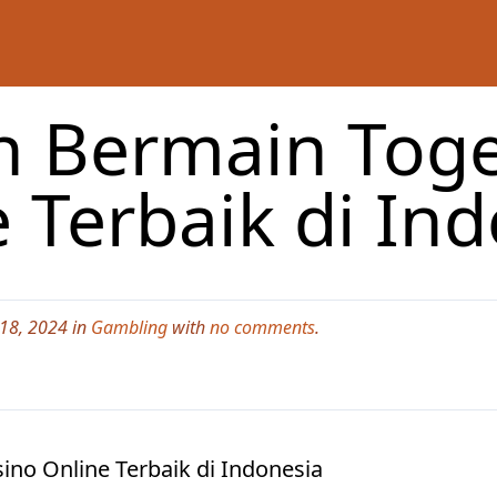
 Bermain Toge
 Terbaik di In
18, 2024 in
Gambling
with
no comments
.
no Online Terbaik di Indonesia