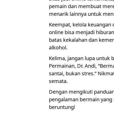
pemain dan membuat mereka
menarik lainnya untuk men
Keempat, kelola keuangan de
online bisa menjadi hibura
batas kekalahan dan kemen
alkohol.
Kelima, jangan lupa untuk
Permainan, Dr. Andi, “Ber
santai, bukan stres.” Nikm
semata.
Dengan mengikuti panduan b
pengalaman bermain yang
beruntung!