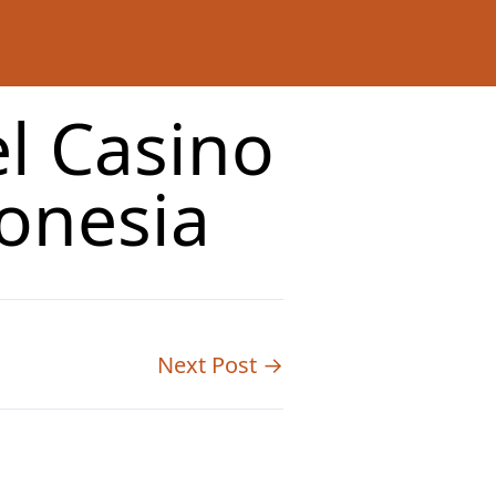
l Casino
donesia
Next Post →