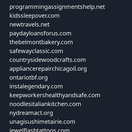
programmingassignmentshelp.net
kidssleepover.com
newtravels.net
paydayloansforus.com
thebelmontbakery.com
safewayclassic.com
countrysidewoodcrafts.com
appliancerepairchicagoil.org
ontariotbf.org
instalegendary.com
keepworkershealthyandsafe.com
noodlesitaliankitchen.com
nydreamact.org
unagisushimetairie.com
jewelflashtattoos.com