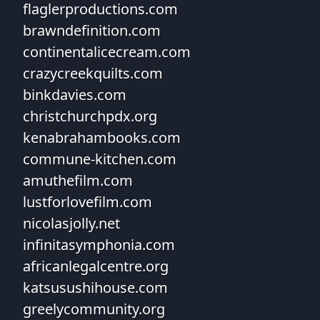
flaglerproductions.com
brawndefinition.com
continentalicecream.com
crazycreekquilts.com
binkdavies.com
christchurchpdx.org
kenabrahambooks.com
commune-kitchen.com
amuthefilm.com
lustforlovefilm.com
nicolasjolly.net
infinitasymphonia.com
africanlegalcentre.org
katsusushihouse.com
greelycommunity.org