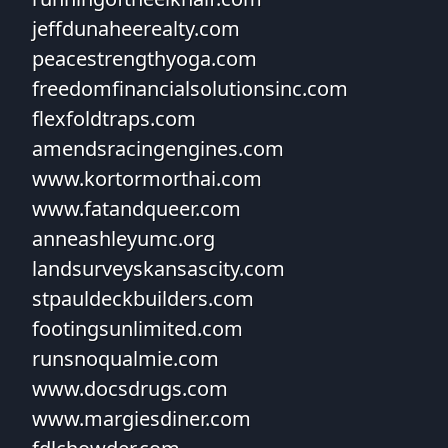
jeffdunaheerealty.com
peacestrengthyoga.com
freedomfinancialsolutionsinc.com
flexfoldtraps.com
amendsracingengines.com
www.kortormorthai.com
www.fatandqueer.com
anneashleyumc.org
landsurveyskansascity.com
stpauldeckbuilders.com
footingsunlimited.com
runsnoqualmie.com
www.docsdrugs.com
www.margiesdiner.com