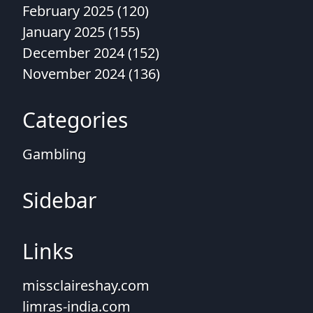
February 2025
(120)
January 2025
(155)
December 2024
(152)
November 2024
(136)
Categories
Gambling
Sidebar
Links
missclaireshay.com
limras-india.com