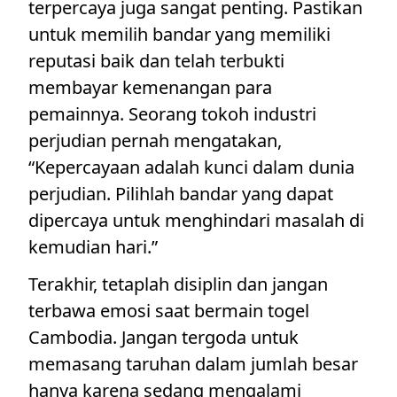
terpercaya juga sangat penting. Pastikan
untuk memilih bandar yang memiliki
reputasi baik dan telah terbukti
membayar kemenangan para
pemainnya. Seorang tokoh industri
perjudian pernah mengatakan,
“Kepercayaan adalah kunci dalam dunia
perjudian. Pilihlah bandar yang dapat
dipercaya untuk menghindari masalah di
kemudian hari.”
Terakhir, tetaplah disiplin dan jangan
terbawa emosi saat bermain togel
Cambodia. Jangan tergoda untuk
memasang taruhan dalam jumlah besar
hanya karena sedang mengalami