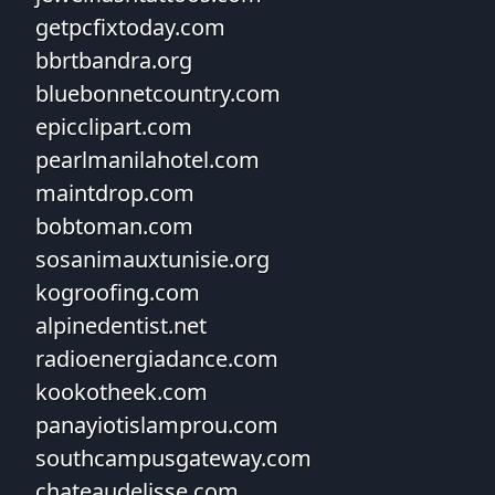
getpcfixtoday.com
bbrtbandra.org
bluebonnetcountry.com
epicclipart.com
pearlmanilahotel.com
maintdrop.com
bobtoman.com
sosanimauxtunisie.org
kogroofing.com
alpinedentist.net
radioenergiadance.com
kookotheek.com
panayiotislamprou.com
southcampusgateway.com
chateaudelisse.com