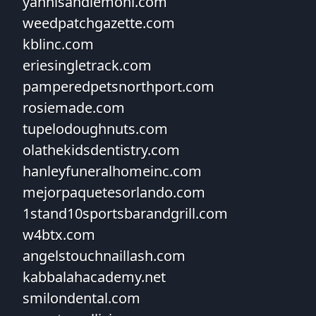
yannisandlemoni.com
weedpatchgazette.com
kblinc.com
eriesingletrack.com
pamperedpetsnorthport.com
rosiemade.com
tupelodoughnuts.com
olathekidsdentistry.com
hanleyfuneralhomeinc.com
mejorpaquetesorlando.com
1stand10sportsbarandgrill.com
w4btx.com
angelstouchnaillash.com
kabbalahacademy.net
smilondental.com