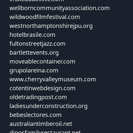
wellborncommunityassociation.com
wildwoodfilmfestival.com
westnorthamptonshirejpu.org
hotelbrasile.com
fultonstreetjazz.com
bartlettevents.org
moveablecontainer.com
grupolareina.com
www.cherryvalleymuseum.com
cotentinwebdesign.com
oldetradingpost.com
ladiesunderconstruction.org
bebeslectores.com
australiantimberoil.net
dinosfamilyrestaurant.net