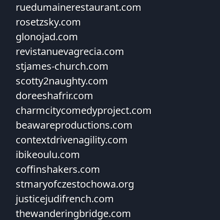
ruedumainerestaurant.com
rosetzsky.com
glonojad.com
revistanuevagrecia.com
stjames-church.com
scotty2naughty.com
doreeshafrir.com
charmcitycomedyproject.com
beawareproductions.com
contextdrivenagility.com
ibikeoulu.com
coffinshakers.com
stmaryofczestochowa.org
justicejudifrench.com
thewanderingbridge.com