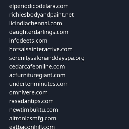
elperiodicodelara.com
richiesbodyandpaint.net
licindiachennai.com
daughterdarlings.com
infodeets.com
hotsalsainteractive.com
serenitysalonanddayspa.org
cedarcafeonline.com
acfurnituregiant.com
undertenminutes.com
omnivere.com
rasadantips.com
newtimbuktu.com
altronicsmfg.com
eatbaconhill.com