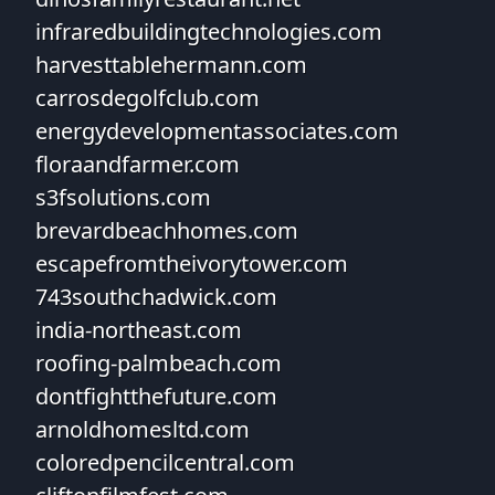
infraredbuildingtechnologies.com
harvesttablehermann.com
carrosdegolfclub.com
energydevelopmentassociates.com
floraandfarmer.com
s3fsolutions.com
brevardbeachhomes.com
escapefromtheivorytower.com
743southchadwick.com
india-northeast.com
roofing-palmbeach.com
dontfightthefuture.com
arnoldhomesltd.com
coloredpencilcentral.com