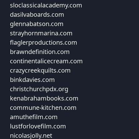
sloclassicalacademy.com
dasilvaboards.com
glennabatson.com
strayhornmarina.com
flaglerproductions.com
brawndefinition.com
continentalicecream.com
crazycreekquilts.com
binkdavies.com
christchurchpdx.org
kenabrahambooks.com
commune-kitchen.com
amuthefilm.com
lustforlovefilm.com
nicolasjolly.net