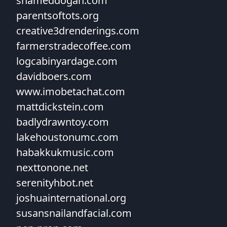
shameddogan.com
parentsoftots.org
creative3drenderings.com
farmerstradecoffee.com
logcabinyardage.com
davidboers.com
www.imobetachat.com
mattdickstein.com
badlydrawntoy.com
lakehoustonumc.com
habakkukmusic.com
nexttonone.net
serenityhbot.net
joshuainternational.org
susansnailandfacial.com