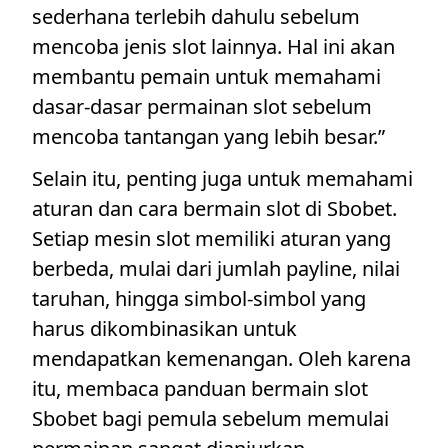
sederhana terlebih dahulu sebelum
mencoba jenis slot lainnya. Hal ini akan
membantu pemain untuk memahami
dasar-dasar permainan slot sebelum
mencoba tantangan yang lebih besar.”
Selain itu, penting juga untuk memahami
aturan dan cara bermain slot di Sbobet.
Setiap mesin slot memiliki aturan yang
berbeda, mulai dari jumlah payline, nilai
taruhan, hingga simbol-simbol yang
harus dikombinasikan untuk
mendapatkan kemenangan. Oleh karena
itu, membaca panduan bermain slot
Sbobet bagi pemula sebelum memulai