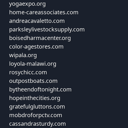
yogaexpo.org
home-careassociates.com
andreacavaletto.com
parksleylivestocksupply.com
boisedharmacenter.org
color-agestores.com
wipala.org
loyola-malawi.org
rosychicc.com
outpostboats.com
bytheendoftonight.com
hopeinthecities.org
gratefulgluttons.com
mobdroforpctv.com
cassandrasturdy.com