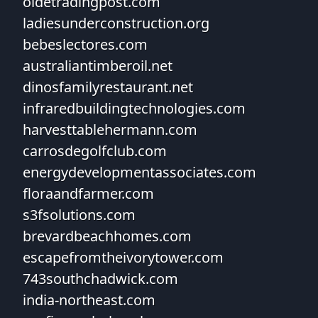
oldetradingpost.com
ladiesunderconstruction.org
bebeslectores.com
australiantimberoil.net
dinosfamilyrestaurant.net
infraredbuildingtechnologies.com
harvesttablehermann.com
carrosdegolfclub.com
energydevelopmentassociates.com
floraandfarmer.com
s3fsolutions.com
brevardbeachhomes.com
escapefromtheivorytower.com
743southchadwick.com
india-northeast.com