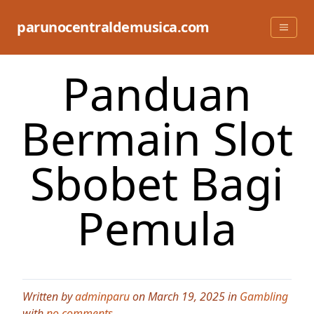
Skip
to
parunocentraldemusica.com
content
Panduan
Bermain Slot
Sbobet Bagi
Pemula
Written by
adminparu
on March 19, 2025 in
Gambling
with
no comments
.