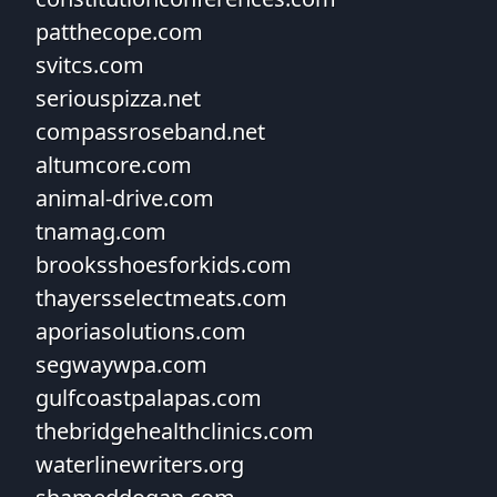
patthecope.com
svitcs.com
seriouspizza.net
compassroseband.net
altumcore.com
animal-drive.com
tnamag.com
brooksshoesforkids.com
thayersselectmeats.com
aporiasolutions.com
segwaywpa.com
gulfcoastpalapas.com
thebridgehealthclinics.com
waterlinewriters.org