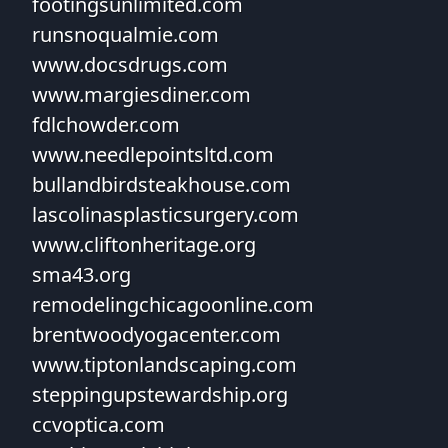
footingsunlimited.com
runsnoqualmie.com
www.docsdrugs.com
www.margiesdiner.com
fdlchowder.com
www.needlepointsltd.com
bullandbirdsteakhouse.com
lascolinasplasticsurgery.com
www.cliftonheritage.org
sma43.org
remodelingchicagoonline.com
brentwoodyogacenter.com
www.tiptonlandscaping.com
steppingupstewardship.org
ccvoptica.com