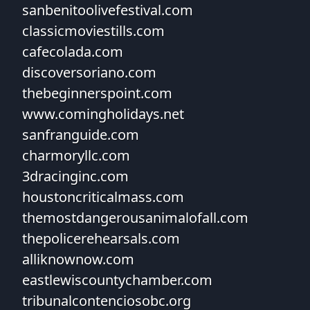
sanbenitoolivefestival.com
classicmoviestills.com
cafecolada.com
discoversoriano.com
thebeginnerspoint.com
www.comingholidays.net
sanfranguide.com
charmoryllc.com
3dracinginc.com
houstoncriticalmass.com
themostdangerousanimalofall.com
thepolicerehearsals.com
alliknownow.com
eastlewiscountychamber.com
tribunalcontenciosobc.org