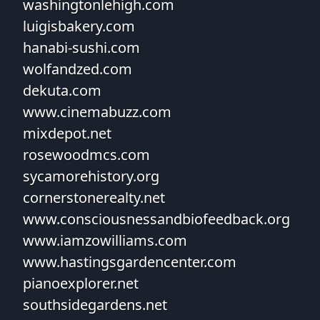
washingtonlehigh.com
luigisbakery.com
hanabi-sushi.com
wolfandzed.com
dekuta.com
www.cinemabuzz.com
mixdepot.net
rosewoodmcs.com
sycamorehistory.org
cornerstonerealty.net
www.consciousnessandbiofeedback.org
www.iamzowilliams.com
www.hastingsgardencenter.com
pianoexplorer.net
southsidegardens.net