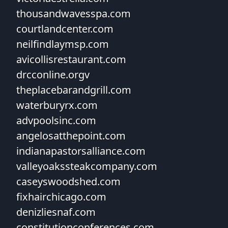
thousandwavesspa.com
courtlandcenter.com
neilfindlaymsp.com
avicollisrestaurant.com
drcconline.org
v
theplacebarandgrill.com
waterburyrx.com
advpoolsinc.com
angelosatthepoint.com
indianapastorsalliance.com
valleyoakssteakcompany.com
caseyswoodshed.com
fixhairchicago.com
denizliesnaf.com
constitutionconferences.com