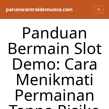
Skip
to
parunocentraldemusica.com
content
Panduan
Bermain Slot
Demo: Cara
Menikmati
Permainan