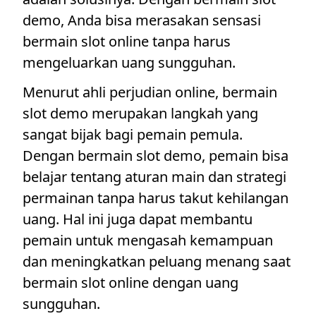
demo, Anda bisa merasakan sensasi
bermain slot online tanpa harus
mengeluarkan uang sungguhan.
Menurut ahli perjudian online, bermain
slot demo merupakan langkah yang
sangat bijak bagi pemain pemula.
Dengan bermain slot demo, pemain bisa
belajar tentang aturan main dan strategi
permainan tanpa harus takut kehilangan
uang. Hal ini juga dapat membantu
pemain untuk mengasah kemampuan
dan meningkatkan peluang menang saat
bermain slot online dengan uang
sungguhan.