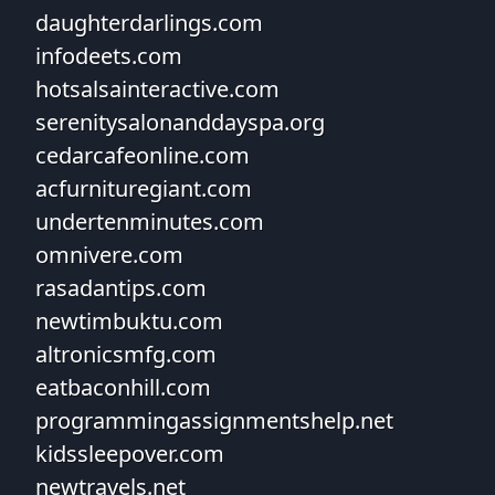
daughterdarlings.com
infodeets.com
hotsalsainteractive.com
serenitysalonanddayspa.org
cedarcafeonline.com
acfurnituregiant.com
undertenminutes.com
omnivere.com
rasadantips.com
newtimbuktu.com
altronicsmfg.com
eatbaconhill.com
programmingassignmentshelp.net
kidssleepover.com
newtravels.net