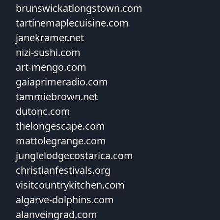
brunswickatlongstown.com
tartinemaplecuisine.com
janekramer.net
nizi-sushi.com
art-mengo.com
gaiaprimeradio.com
tammiebrown.net
dutonc.com
thelongescape.com
mattolegrange.com
junglelodgecostarica.com
christianfestivals.org
visitcountrykitchen.com
algarve-dolphins.com
alanveingrad.com