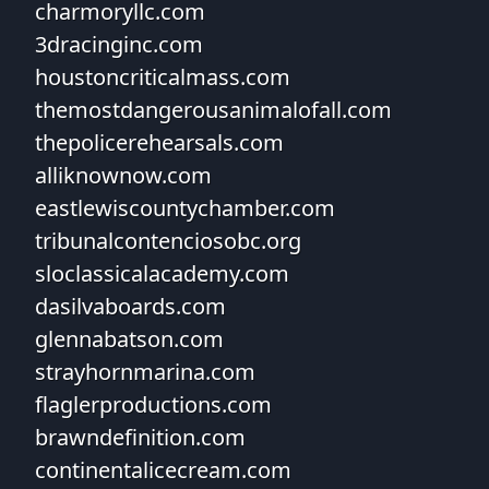
charmoryllc.com
3dracinginc.com
houstoncriticalmass.com
themostdangerousanimalofall.com
thepolicerehearsals.com
alliknownow.com
eastlewiscountychamber.com
tribunalcontenciosobc.org
sloclassicalacademy.com
dasilvaboards.com
glennabatson.com
strayhornmarina.com
flaglerproductions.com
brawndefinition.com
continentalicecream.com