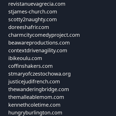
revistanuevagrecia.com
stjames-church.com
scotty2naughty.com
doreeshafrir.com
charmcitycomedyproject.com
beawareproductions.com
contextdrivenagility.com
ibikeoulu.com
coffinshakers.com
stmaryofczestochowa.org
justicejudifrench.com
thewanderingbridge.com
themalleablemom.com
kennethcoletime.com
hungryburlington.com