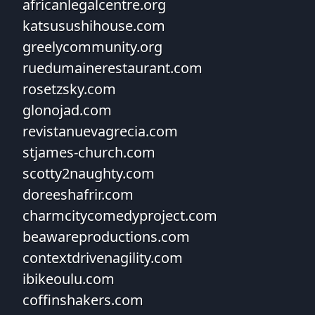
africanlegalcentre.org
katsusushihouse.com
greelycommunity.org
ruedumainerestaurant.com
rosetzsky.com
glonojad.com
revistanuevagrecia.com
stjames-church.com
scotty2naughty.com
doreeshafrir.com
charmcitycomedyproject.com
beawareproductions.com
contextdrivenagility.com
ibikeoulu.com
coffinshakers.com