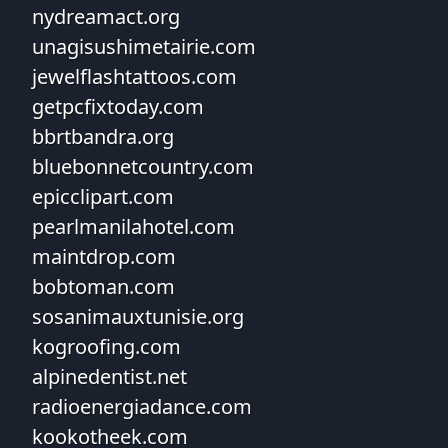
nydreamact.org
unagisushimetairie.com
jewelflashtattoos.com
getpcfixtoday.com
bbrtbandra.org
bluebonnetcountry.com
epicclipart.com
pearlmanilahotel.com
maintdrop.com
bobtoman.com
sosanimauxtunisie.org
kogroofing.com
alpinedentist.net
radioenergiadance.com
kookotheek.com