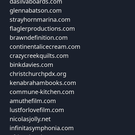
dasilvaboards.com
glennabatson.com
strayhornmarina.com
flaglerproductions.com
brawndefinition.com
continentalicecream.com
crazycreekquilts.com
binkdavies.com
christchurchpdx.org
kenabrahambooks.com
commune-kitchen.com
amuthefilm.com
lustforlovefilm.com
nicolasjolly.net
infinitasymphonia.com