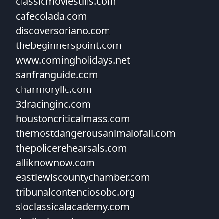
classicmoviestills.com
cafecolada.com
discoversoriano.com
thebeginnerspoint.com
www.comingholidays.net
sanfranguide.com
charmoryllc.com
3dracinginc.com
houstoncriticalmass.com
themostdangerousanimalofall.com
thepolicerehearsals.com
alliknownow.com
eastlewiscountychamber.com
tribunalcontenciosobc.org
sloclassicalacademy.com