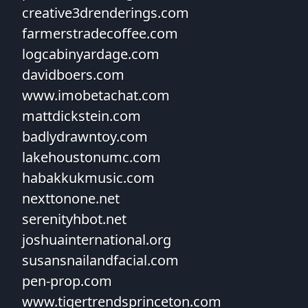
creative3drenderings.com
farmerstradecoffee.com
logcabinyardage.com
davidboers.com
www.imobetachat.com
mattdickstein.com
badlydrawntoy.com
lakehoustonumc.com
habakkukmusic.com
nexttonone.net
serenityhbot.net
joshuainternational.org
susansnailandfacial.com
pen-prop.com
www.tigertrendsprinceton.com