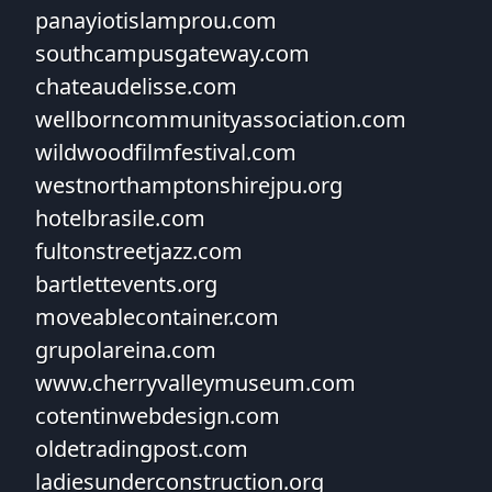
panayiotislamprou.com
southcampusgateway.com
chateaudelisse.com
wellborncommunityassociation.com
wildwoodfilmfestival.com
westnorthamptonshirejpu.org
hotelbrasile.com
fultonstreetjazz.com
bartlettevents.org
moveablecontainer.com
grupolareina.com
www.cherryvalleymuseum.com
cotentinwebdesign.com
oldetradingpost.com
ladiesunderconstruction.org