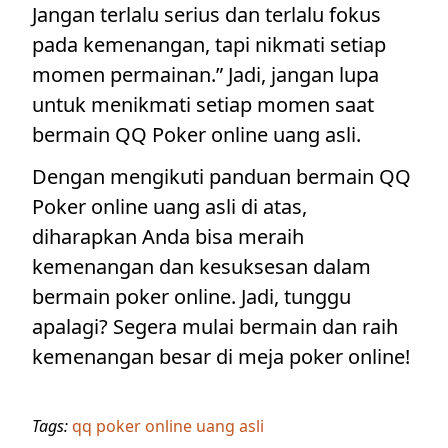
Jangan terlalu serius dan terlalu fokus
pada kemenangan, tapi nikmati setiap
momen permainan.” Jadi, jangan lupa
untuk menikmati setiap momen saat
bermain QQ Poker online uang asli.
Dengan mengikuti panduan bermain QQ
Poker online uang asli di atas,
diharapkan Anda bisa meraih
kemenangan dan kesuksesan dalam
bermain poker online. Jadi, tunggu
apalagi? Segera mulai bermain dan raih
kemenangan besar di meja poker online!
Tags:
qq poker online uang asli