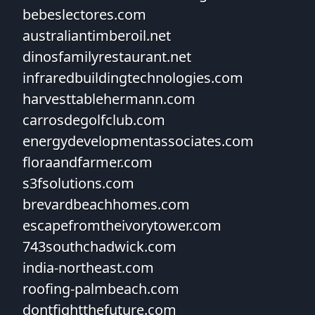
bebeslectores.com
australiantimberoil.net
dinosfamilyrestaurant.net
infraredbuildingtechnologies.com
harvesttablehermann.com
carrosdegolfclub.com
energydevelopmentassociates.com
floraandfarmer.com
s3fsolutions.com
brevardbeachhomes.com
escapefromtheivorytower.com
743southchadwick.com
india-northeast.com
roofing-palmbeach.com
dontfightthefuture.com