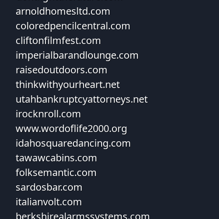
arnoldhomesltd.com
coloredpencilcentral.com
cliftonfilmfest.com
imperialbarandlounge.com
raisedoutdoors.com
thinkwithyourheart.net
utahbankruptcyattorneys.net
irocknroll.com
www.wordoflife2000.org
idahosquaredancing.com
tawawcabins.com
folksemantic.com
sardosbar.com
italianvolt.com
berkshirealarmssystems.com