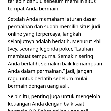
terlebih dahulu sebelum memilih situs
tempat Anda bermain.
Setelah Anda memahami aturan dasar
permainan dan sudah memilih situs judi
online yang terpercaya, langkah
selanjutnya adalah berlatih. Menurut Phil
Ivey, seorang legenda poker, “Latihan
membuat sempurna. Semakin sering
Anda berlatih, semakin baik kemampuan
Anda dalam permainan.” Jadi, jangan
ragu untuk berlatih sebelum mulai
bermain dengan uang asli.
Selain itu, penting juga untuk mengelola
keuangan Anda dengan baik saat