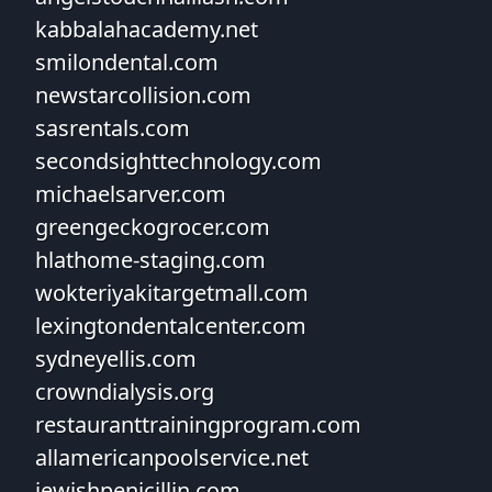
kabbalahacademy.net
smilondental.com
newstarcollision.com
sasrentals.com
secondsighttechnology.com
michaelsarver.com
greengeckogrocer.com
hlathome-staging.com
wokteriyakitargetmall.com
lexingtondentalcenter.com
sydneyellis.com
crowndialysis.org
restauranttrainingprogram.com
allamericanpoolservice.net
jewishpenicillin.com