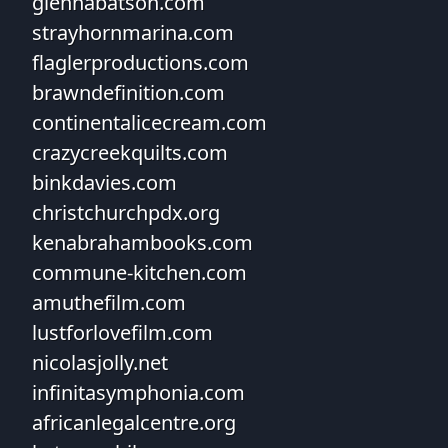
glennabatson.com
strayhornmarina.com
flaglerproductions.com
brawndefinition.com
continentalicecream.com
crazycreekquilts.com
binkdavies.com
christchurchpdx.org
kenabrahambooks.com
commune-kitchen.com
amuthefilm.com
lustforlovefilm.com
nicolasjolly.net
infinitasymphonia.com
africanlegalcentre.org