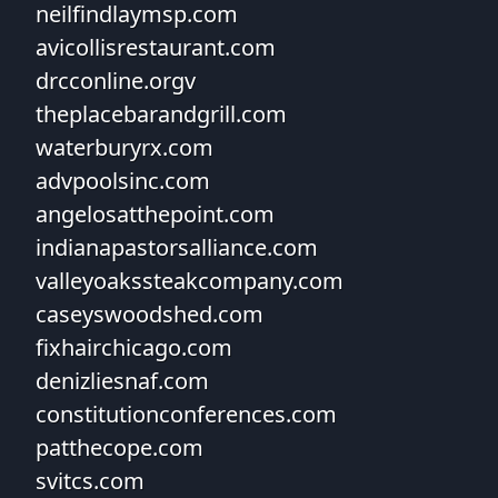
neilfindlaymsp.com
avicollisrestaurant.com
drcconline.org
v
theplacebarandgrill.com
waterburyrx.com
advpoolsinc.com
angelosatthepoint.com
indianapastorsalliance.com
valleyoakssteakcompany.com
caseyswoodshed.com
fixhairchicago.com
denizliesnaf.com
constitutionconferences.com
patthecope.com
svitcs.com