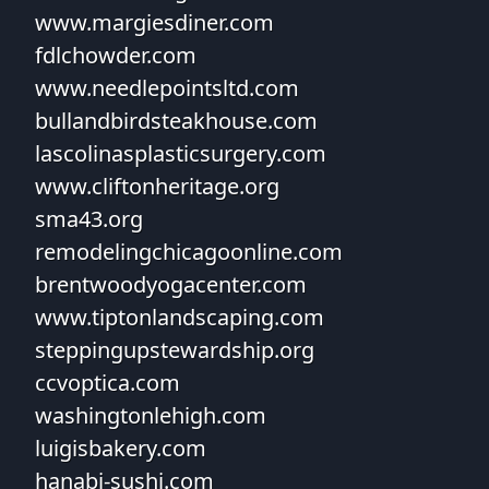
www.margiesdiner.com
fdlchowder.com
www.needlepointsltd.com
bullandbirdsteakhouse.com
lascolinasplasticsurgery.com
www.cliftonheritage.org
sma43.org
remodelingchicagoonline.com
brentwoodyogacenter.com
www.tiptonlandscaping.com
steppingupstewardship.org
ccvoptica.com
washingtonlehigh.com
luigisbakery.com
hanabi-sushi.com