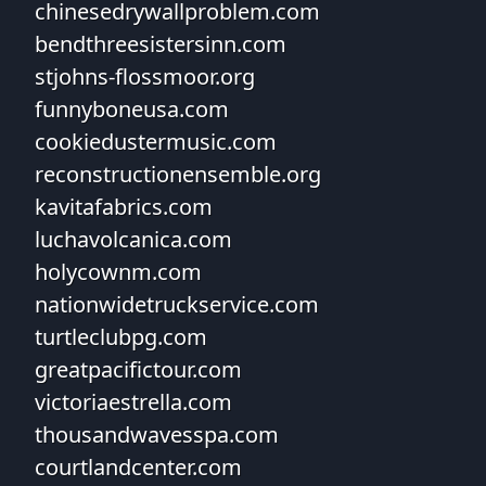
chinesedrywallproblem.com
bendthreesistersinn.com
stjohns-flossmoor.org
funnyboneusa.com
cookiedustermusic.com
reconstructionensemble.org
kavitafabrics.com
luchavolcanica.com
holycownm.com
nationwidetruckservice.com
turtleclubpg.com
greatpacifictour.com
victoriaestrella.com
thousandwavesspa.com
courtlandcenter.com