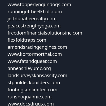
www.topperlyngundogs.com
runningoftheelkhalf.com
jeffdunaheerealty.com
peacestrengthyoga.com
freedomfinancialsolutionsinc.com
flexfoldtraps.com
amendsracingengines.com
www.kortormorthai.com
www.fatandqueer.com
anneashleyumc.org
landsurveyskansascity.com
stpauldeckbuilders.com
footingsunlimited.com
runsnoqualmie.com
www.docsdrugs.com