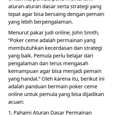
aturan-aturan dasar serta strategi yang
tepat agar bisa bersaing dengan pemain
yang lebih berpengalaman.
Menurut pakar judi online, John Smith,
“Poker ceme adalah permainan yang
membutuhkan kecerdasan dan strategi
yang baik. Pemula perlu belajar dari
pengalaman dan terus mengasah
kemampuan agar bisa menjadi pemain
yang handal.” Oleh karena itu, berikut ini
adalah panduan bermain poker ceme
online untuk pemula yang bisa dijadikan
acuan:
1. Pahami Aturan Dasar Permainan