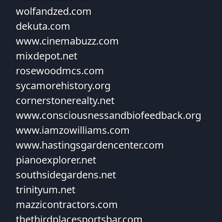
wolfandzed.com
dekuta.com
www.cinemabuzz.com
mixdepot.net
rosewoodmcs.com
sycamorehistory.org
cornerstonerealty.net
www.consciousnessandbiofeedback.org
www.iamzowilliams.com
www.hastingsgardencenter.com
pianoexplorer.net
southsidegardens.net
trinityum.net
mazzicontractors.com
thethirdplacesportsbar.com