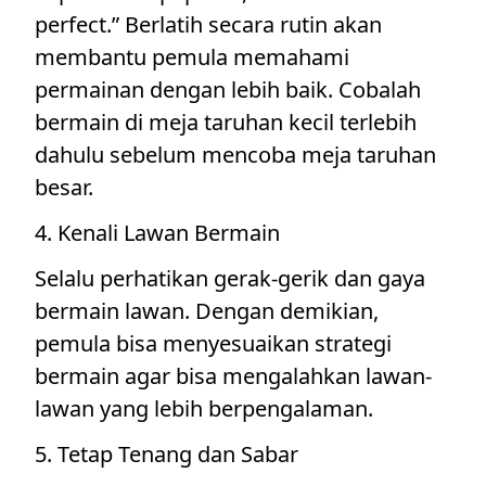
perfect.” Berlatih secara rutin akan
membantu pemula memahami
permainan dengan lebih baik. Cobalah
bermain di meja taruhan kecil terlebih
dahulu sebelum mencoba meja taruhan
besar.
4. Kenali Lawan Bermain
Selalu perhatikan gerak-gerik dan gaya
bermain lawan. Dengan demikian,
pemula bisa menyesuaikan strategi
bermain agar bisa mengalahkan lawan-
lawan yang lebih berpengalaman.
5. Tetap Tenang dan Sabar