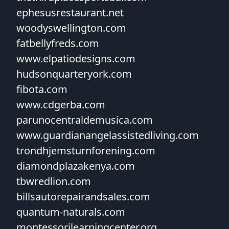
ephesusrestaurant.net
woodyswellington.com
fatbellyfreds.com
www.elpatiodesigns.com
hudsonquarteryork.com
fibota.com
www.cdgerba.com
parunocentraldemusica.com
www.guardianangelassistedliving.com
trondhjemsturnforening.com
diamondplazakenya.com
tbwredlion.com
billsautorepairandsales.com
quantum-naturals.com
montessorilearningcenter.org