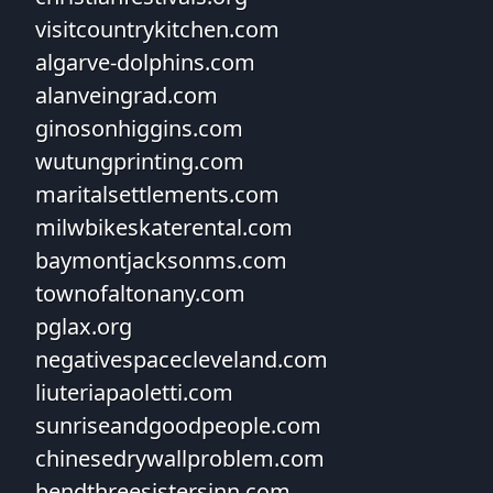
visitcountrykitchen.com
algarve-dolphins.com
alanveingrad.com
ginosonhiggins.com
wutungprinting.com
maritalsettlements.com
milwbikeskaterental.com
baymontjacksonms.com
townofaltonany.com
pglax.org
negativespacecleveland.com
liuteriapaoletti.com
sunriseandgoodpeople.com
chinesedrywallproblem.com
bendthreesistersinn.com