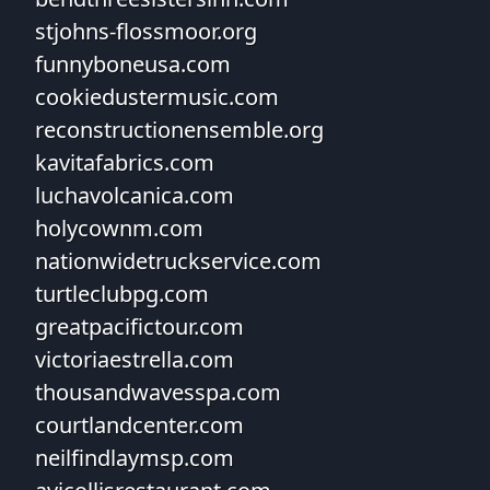
stjohns-flossmoor.org
funnyboneusa.com
cookiedustermusic.com
reconstructionensemble.org
kavitafabrics.com
luchavolcanica.com
holycownm.com
nationwidetruckservice.com
turtleclubpg.com
greatpacifictour.com
victoriaestrella.com
thousandwavesspa.com
courtlandcenter.com
neilfindlaymsp.com