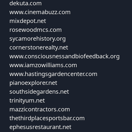
dekuta.com
www.cinemabuzz.com
mixdepot.net
rosewoodmcs.com
sycamorehistory.org
cornerstonerealty.net
www.consciousnessandbiofeedback.org
www.iamzowilliams.com
www.hastingsgardencenter.com
pianoexplorer.net
southsidegardens.net
trinityum.net
mazzicontractors.com
thethirdplacesportsbar.com
ephesusrestaurant.net