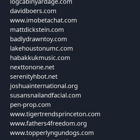
logcabinyardage.com
davidboers.com
www.imobetachat.com
mattdickstein.com
badlydrawntoy.com
lakehoustonumc.com
habakkukmusic.com
nexttonone.net
serenityhbot.net
joshuainternational.org
susansnailandfacial.com
pen-prop.com
www.tigertrendsprinceton.com
www.fathers4freedom.org
www.topperlyngundogs.com