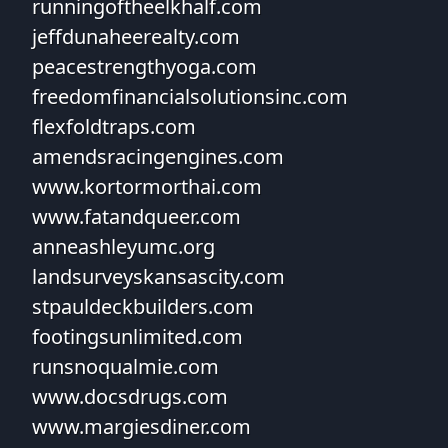
runningoftheelkhalf.com
jeffdunaheerealty.com
peacestrengthyoga.com
freedomfinancialsolutionsinc.com
flexfoldtraps.com
amendsracingengines.com
www.kortormorthai.com
www.fatandqueer.com
anneashleyumc.org
landsurveyskansascity.com
stpauldeckbuilders.com
footingsunlimited.com
runsnoqualmie.com
www.docsdrugs.com
www.margiesdiner.com