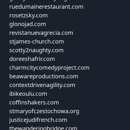
ruedumainerestaurant.com
rosetzsky.com
glonojad.com
revistanuevagrecia.com
stjames-church.com
scotty2naughty.com
doreeshafrir.com
charmcitycomedyproject.com
beawareproductions.com
contextdrivenagility.com
ibikeoulu.com
coffinshakers.com
stmaryofczestochowa.org
justicejudifrench.com
thewanderingbridge.com