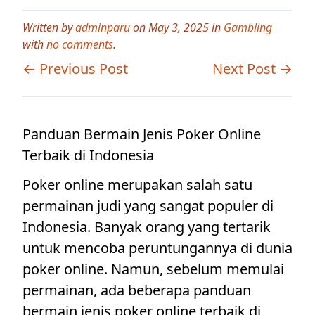
Written by
adminparu
on May 3, 2025 in
Gambling
with
no comments
.
← Previous Post
Next Post →
Panduan Bermain Jenis Poker Online
Terbaik di Indonesia
Poker online merupakan salah satu
permainan judi yang sangat populer di
Indonesia. Banyak orang yang tertarik
untuk mencoba peruntungannya di dunia
poker online. Namun, sebelum memulai
permainan, ada beberapa panduan
bermain jenis poker online terbaik di