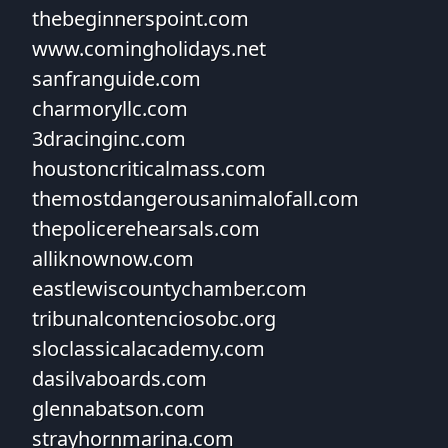
thebeginnerspoint.com
www.comingholidays.net
sanfranguide.com
charmoryllc.com
3dracinginc.com
houstoncriticalmass.com
themostdangerousanimalofall.com
thepolicerehearsals.com
alliknownow.com
eastlewiscountychamber.com
tribunalcontenciosobc.org
sloclassicalacademy.com
dasilvaboards.com
glennabatson.com
strayhornmarina.com