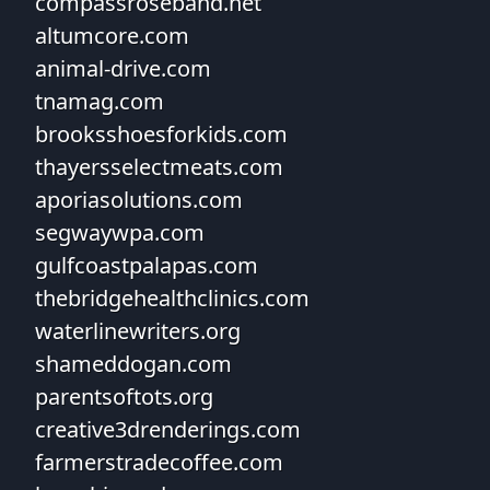
compassroseband.net
altumcore.com
animal-drive.com
tnamag.com
brooksshoesforkids.com
thayersselectmeats.com
aporiasolutions.com
segwaywpa.com
gulfcoastpalapas.com
thebridgehealthclinics.com
waterlinewriters.org
shameddogan.com
parentsoftots.org
creative3drenderings.com
farmerstradecoffee.com