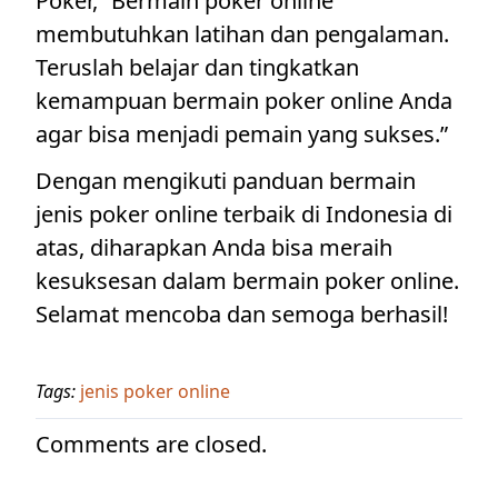
Poker, “Bermain poker online
membutuhkan latihan dan pengalaman.
Teruslah belajar dan tingkatkan
kemampuan bermain poker online Anda
agar bisa menjadi pemain yang sukses.”
Dengan mengikuti panduan bermain
jenis poker online terbaik di Indonesia di
atas, diharapkan Anda bisa meraih
kesuksesan dalam bermain poker online.
Selamat mencoba dan semoga berhasil!
Tags:
jenis poker online
Comments are closed.