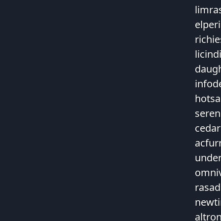
limra
elper
richi
licin
daugh
infod
hotsa
seren
cedar
acfur
unde
omni
rasad
newt
altro