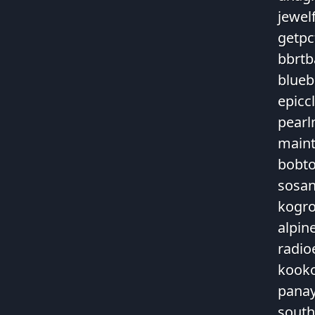
jewel
getpc
bbrtb
blueb
epicc
pearl
main
bobt
sosan
kogro
alpin
radio
kook
panay
sout