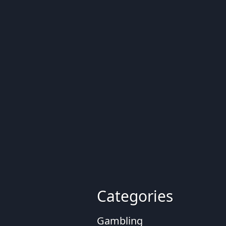
Categories
Gambling