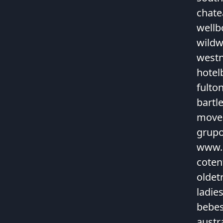
chate
wellb
wildw
westn
hotel
fulto
bartl
movea
grupo
www.
coten
oldet
ladie
bebes
austr