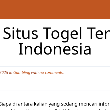
Situs Togel Ter
Indonesia
 2025 in
Gambling
with
no comments
.
Siapa di antara kalian yang sedang mencari info