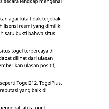
has secara lengkap mengenai
an agar kita tidak terjebak
lisensi resmi yang dimiliki
ah satu bukti bahwa situs
situs togel terpercaya di
dapat dilihat dari ulasan
mberikan ulasan positif,
seperti Togel212, TogelPlus,
reputasi yang baik di
mengenal situs togel