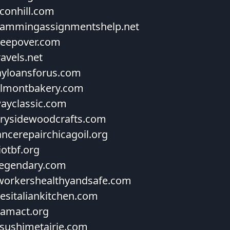
conhill.com
rammingassignmentshelp.net
leepover.com
avels.net
yloansforus.com
elmontbakery.com
ayclassic.com
rysidewoodcrafts.com
ancerepairchicagoil.org
iotbf.org
legendary.com
orkershealthyandsafe.com
esitaliankitchen.com
amact.org
sushimetairie.com