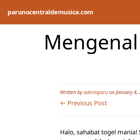
Skip
to
parunocentraldemusica.com
content
Mengenal 
Written by
adminparu
on January 4,
← Previous Post
Halo, sahabat togel mania! 