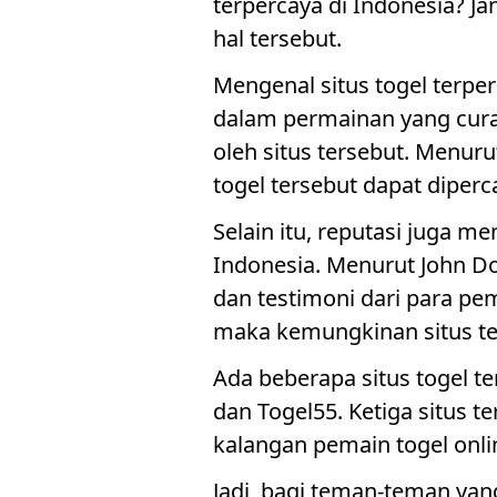
terpercaya di Indonesia? J
hal tersebut.
Mengenal situs togel terpe
dalam permainan yang curang
oleh situs tersebut. Menuru
togel tersebut dapat diperc
Selain itu, reputasi juga m
Indonesia. Menurut John Doe,
dan testimoni dari para pe
maka kemungkinan situs ter
Ada beberapa situs togel te
dan Togel55. Ketiga situs te
kalangan pemain togel onli
Jadi, bagi teman-teman yang