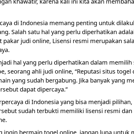
angan khawatir, karena kali ini kita akan memba
rcaya di Indonesia memang penting untuk dilakuk
. Salah satu hal yang perlu diperhatikan adalah 
t pakar judi online, Lisensi resmi merupakan sal
aya.
enjadi hal yang perlu diperhatikan dalam memilih 
 seorang ahli judi online, “Reputasi situs togel 
main yang sudah bergabung. Jika banyak yang me
sebut dapat dipercaya.”
rpercaya di Indonesia yang bisa menjadi pilihan, 
rsebut sudah terbukti memiliki lisensi resmi dan 
ne.
 ingin bermain togel online, jangan lupa untuk 