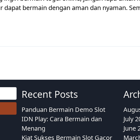
gar dapat bermain dengan aman dan nyaman. Semo
Recent Posts
Arc
Panduan Bermain Demo Slot
Augus
IDN Play: Cara Bermain dan
July 
Menang
June 
Kiat Sukses Bermain Slot Gacor
Marc