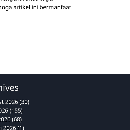
ga artikel ini bermanfaat
hives
t 2026
(30)
2026
(155)
2026
(68)
h 2026
(1)