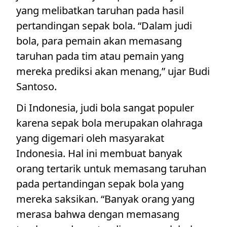
yang melibatkan taruhan pada hasil
pertandingan sepak bola. “Dalam judi
bola, para pemain akan memasang
taruhan pada tim atau pemain yang
mereka prediksi akan menang,” ujar Budi
Santoso.
Di Indonesia, judi bola sangat populer
karena sepak bola merupakan olahraga
yang digemari oleh masyarakat
Indonesia. Hal ini membuat banyak
orang tertarik untuk memasang taruhan
pada pertandingan sepak bola yang
mereka saksikan. “Banyak orang yang
merasa bahwa dengan memasang