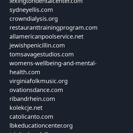
lexingtondentalcenter.com
sydneyellis.com
crowndialysis.org
restauranttrainingprogram.com
allamericanpoolservice.net
jewishpenicillin.com
tomsavagestudios.com
womens-wellbeing-and-mental-
health.com
virginiafolkmusic.org
ovationsdance.com
ribandrhein.com
kolekcje.net
catolicanto.com
lbkeducationcenter.org