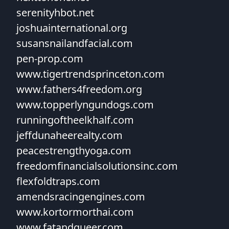
serenityhbot.net
joshuainternational.org
susansnailandfacial.com
pen-prop.com
www.tigertrendsprinceton.com
www.fathers4freedom.org
www.topperlyngundogs.com
runningoftheelkhalf.com
jeffdunaheerealty.com
peacestrengthyoga.com
freedomfinancialsolutionsinc.com
flexfoldtraps.com
amendsracingengines.com
www.kortormorthai.com
www.fatandqueer.com