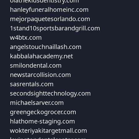
olathekidsdentistry.com
hanleyfuneralhomeinc.com
mejorpaquetesorlando.com
1stand10sportsbarandgrill.com
w4btx.com
angelstouchnaillash.com
kabbalahacademy.net
smilondental.com
newstarcollision.com
sasrentals.com
secondsighttechnology.com
michaelsarver.com
greengeckogrocer.com
hlathome-staging.com
wokteriyakitargetmall.com