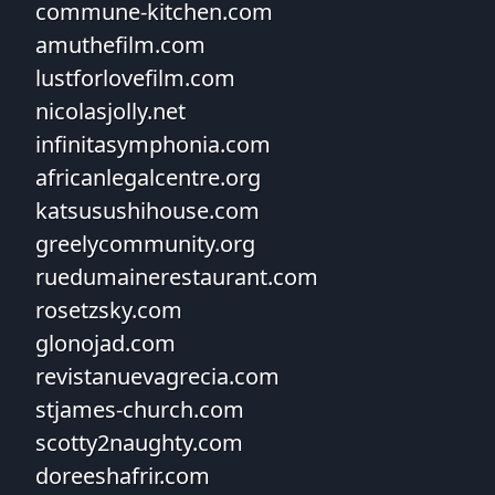
commune-kitchen.com
amuthefilm.com
lustforlovefilm.com
nicolasjolly.net
infinitasymphonia.com
africanlegalcentre.org
katsusushihouse.com
greelycommunity.org
ruedumainerestaurant.com
rosetzsky.com
glonojad.com
revistanuevagrecia.com
stjames-church.com
scotty2naughty.com
doreeshafrir.com