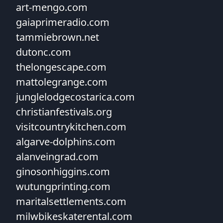
art-mengo.com
gaiaprimeradio.com
tammiebrown.net
dutonc.com
thelongescape.com
mattolegrange.com
junglelodgecostarica.com
christianfestivals.org
visitcountrykitchen.com
algarve-dolphins.com
alanveingrad.com
ginosonhiggins.com
wutungprinting.com
maritalsettlements.com
milwbikeskaterental.com