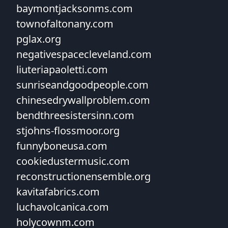
baymontjacksonms.com
townofaltonany.com
pglax.org
negativespacecleveland.com
liuteriapaoletti.com
sunriseandgoodpeople.com
chinesedrywallproblem.com
bendthreesistersinn.com
stjohns-flossmoor.org
funnyboneusa.com
cookiedustermusic.com
reconstructionensemble.org
kavitafabrics.com
luchavolcanica.com
holycownm.com