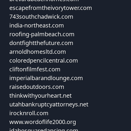
escapefromtheivorytower.com
743southchadwick.com
india-northeast.com
roofing-palmbeach.com
dontfightthefuture.com
arnoldhomesltd.com
coloredpencilcentral.com
cliftonfilmfest.com
imperialbarandlounge.com
raisedoutdoors.com
thinkwithyourheart.net
utahbankruptcyattorneys.net
irocknroll.com
www.wordoflife2000.org
idahosquaredancing.com