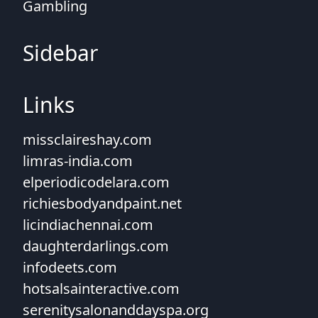
Gambling
Sidebar
Links
missclaireshay.com
limras-india.com
elperiodicodelara.com
richiesbodyandpaint.net
licindiachennai.com
daughterdarlings.com
infodeets.com
hotsalsainteractive.com
serenitysalonanddayspa.org