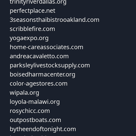
trinityriverdallas.org
perfectplace.net
3seasonsthaibistrooakland.com
scribblefire.com
yogaexpo.org
home-careassociates.com
andreacavaletto.com
parksleylivestocksupply.com
boisedharmacenter.org
color-agestores.com
wipala.org
loyola-malawi.org
rosychicc.com
outpostboats.com
bytheendoftonight.com