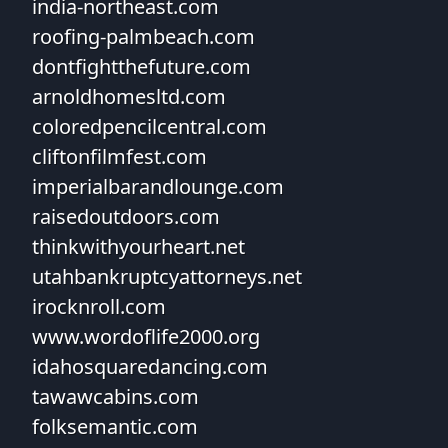
india-northeast.com
roofing-palmbeach.com
dontfightthefuture.com
arnoldhomesltd.com
coloredpencilcentral.com
cliftonfilmfest.com
imperialbarandlounge.com
raisedoutdoors.com
thinkwithyourheart.net
utahbankruptcyattorneys.net
irocknroll.com
www.wordoflife2000.org
idahosquaredancing.com
tawawcabins.com
folksemantic.com