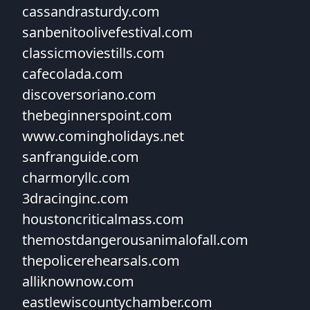
cassandrasturdy.com
sanbenitoolivefestival.com
classicmoviestills.com
cafecolada.com
discoversoriano.com
thebeginnerspoint.com
www.comingholidays.net
sanfranguide.com
charmoryllc.com
3dracinginc.com
houstoncriticalmass.com
themostdangerousanimalofall.com
thepolicerehearsals.com
alliknownow.com
eastlewiscountychamber.com