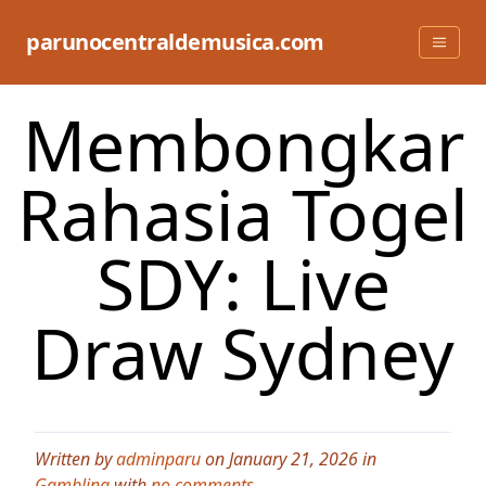
Skip
to
parunocentraldemusica.com
content
Membongkar
Rahasia Togel
SDY: Live
Draw Sydney
Written by
adminparu
on January 21, 2026 in
Gambling
with
no comments
.