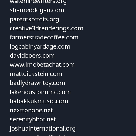
waterlinewriters.org
shameddogan.com
parentsoftots.org
creative3drenderings.com
farmerstradecoffee.com
logcabinyardage.com
davidboers.com
www.imobetachat.com
mattdickstein.com
badlydrawntoy.com
lakehoustonumc.com
habakkukmusic.com
nexttonone.net
serenityhbot.net
joshuainternational.org