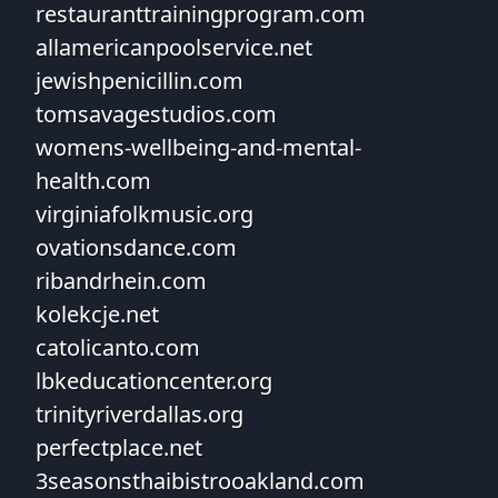
restauranttrainingprogram.com
allamericanpoolservice.net
jewishpenicillin.com
tomsavagestudios.com
womens-wellbeing-and-mental-
health.com
virginiafolkmusic.org
ovationsdance.com
ribandrhein.com
kolekcje.net
catolicanto.com
lbkeducationcenter.org
trinityriverdallas.org
perfectplace.net
3seasonsthaibistrooakland.com