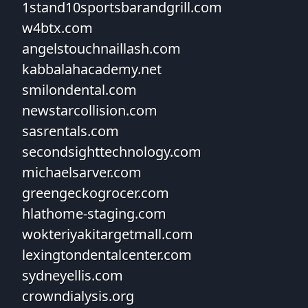
1stand10sportsbarandgrill.com
w4btx.com
angelstouchnaillash.com
kabbalahacademy.net
smilondental.com
newstarcollision.com
sasrentals.com
secondsighttechnology.com
michaelsarver.com
greengeckogrocer.com
hlathome-staging.com
wokteriyakitargetmall.com
lexingtondentalcenter.com
sydneyellis.com
crowndialysis.org