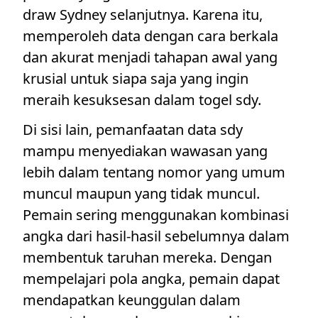
draw Sydney selanjutnya. Karena itu,
memperoleh data dengan cara berkala
dan akurat menjadi tahapan awal yang
krusial untuk siapa saja yang ingin
meraih kesuksesan dalam togel sdy.
Di sisi lain, pemanfaatan data sdy
mampu menyediakan wawasan yang
lebih dalam tentang nomor yang umum
muncul maupun yang tidak muncul.
Pemain sering menggunakan kombinasi
angka dari hasil-hasil sebelumnya dalam
membentuk taruhan mereka. Dengan
mempelajari pola angka, pemain dapat
mendapatkan keunggulan dalam