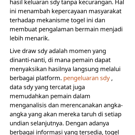
hasil keluaran sdy tanpa kecurangan. Hal
ini menambah kepercayaan masyarakat
terhadap mekanisme togel ini dan
membuat pengalaman bermain menjadi
lebih menarik.
Live draw sdy adalah momen yang
dinanti-nanti, di mana pemain dapat
menyaksikan hasilnya langsung melalui
berbagai platform.
pengeluaran sdy
,
data sdy yang tercatat juga
memudahkan pemain dalam
menganalisis dan merencanakan angka-
angka yang akan mereka taruh di setiap
undian selanjutnya. Dengan adanya
berbagai informasi yang tersedia, togel