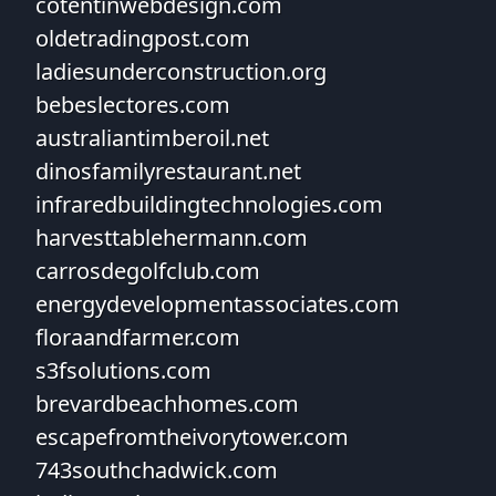
cotentinwebdesign.com
oldetradingpost.com
ladiesunderconstruction.org
bebeslectores.com
australiantimberoil.net
dinosfamilyrestaurant.net
infraredbuildingtechnologies.com
harvesttablehermann.com
carrosdegolfclub.com
energydevelopmentassociates.com
floraandfarmer.com
s3fsolutions.com
brevardbeachhomes.com
escapefromtheivorytower.com
743southchadwick.com