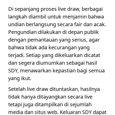
Di sepanjang proses live draw, berbagai
langkah diambil untuk menjamin bahwa
undian berlangsung secara fair dan acak.
Pengundian dilakukan di depan publik
dengan pemantauan yang serius, agar
bahwa tidak ada kecurangan yang
terjadi. Setiap yang dikeluarkan dicatat
dan segera diumumkan sebagai hasil
SDY, menawarkan kepastian bagi semua
yang ikut.
Setelah live draw dituntaskan, hasilnya
tidak hanya ditayangkan secara live
tetapi juga ditampilkan di sejumlah
media dan situs web. Keluaran SDY dapat