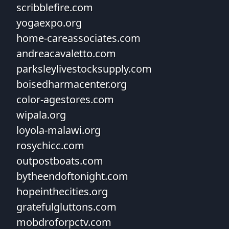
scribblefire.com
yogaexpo.org
home-careassociates.com
andreacavaletto.com
parksleylivestocksupply.com
boisedharmacenter.org
color-agestores.com
wipala.org
loyola-malawi.org
rosychicc.com
outpostboats.com
bytheendoftonight.com
hopeinthecities.org
gratefulgluttons.com
mobdroforpctv.com