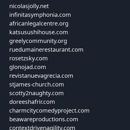
nicolasjolly.net
infinitasymphonia.com
africanlegalcentre.org
katsusushihouse.com
greelycommunity.org
ruedumainerestaurant.com
rosetzsky.com
glonojad.com
revistanuevagrecia.com
stjames-church.com
scotty2naughty.com
doreeshafrir.com
charmcitycomedyproject.com
beawareproductions.com
contextdrivenagility.com