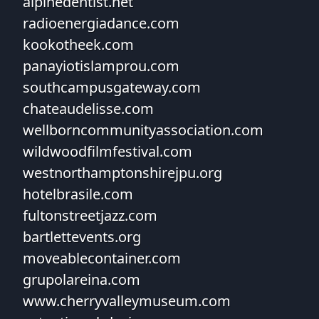
alpinedentist.net
radioenergiadance.com
kookotheek.com
panayiotislamprou.com
southcampusgateway.com
chateaudelisse.com
wellborncommunityassociation.com
wildwoodfilmfestival.com
westnorthamptonshirejpu.org
hotelbrasile.com
fultonstreetjazz.com
bartlettevents.org
moveablecontainer.com
grupolareina.com
www.cherryvalleymuseum.com