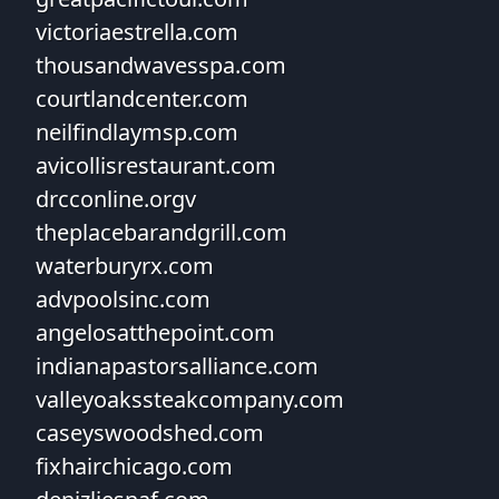
victoriaestrella.com
thousandwavesspa.com
courtlandcenter.com
neilfindlaymsp.com
avicollisrestaurant.com
drcconline.org
v
theplacebarandgrill.com
waterburyrx.com
advpoolsinc.com
angelosatthepoint.com
indianapastorsalliance.com
valleyoakssteakcompany.com
caseyswoodshed.com
fixhairchicago.com