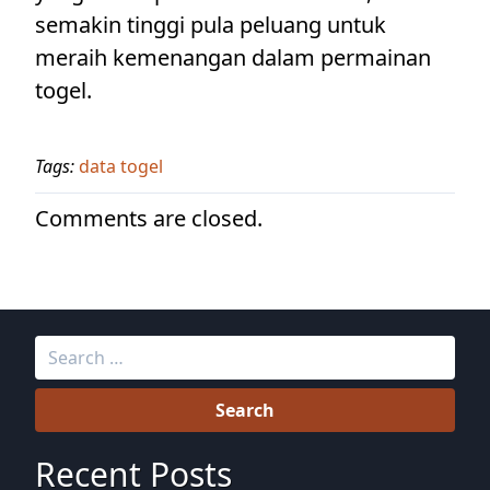
semakin tinggi pula peluang untuk
meraih kemenangan dalam permainan
togel.
Tags:
data togel
Comments are closed.
Search
for:
Recent Posts