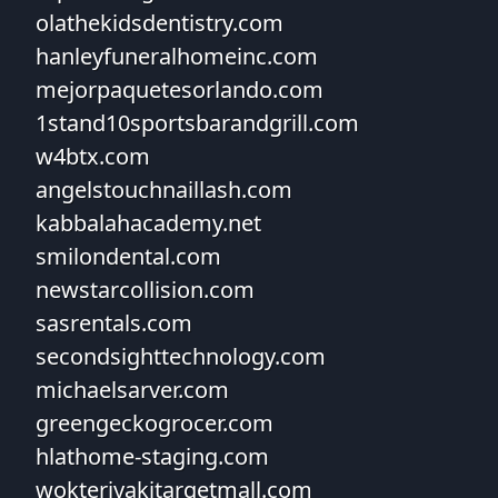
olathekidsdentistry.com
hanleyfuneralhomeinc.com
mejorpaquetesorlando.com
1stand10sportsbarandgrill.com
w4btx.com
angelstouchnaillash.com
kabbalahacademy.net
smilondental.com
newstarcollision.com
sasrentals.com
secondsighttechnology.com
michaelsarver.com
greengeckogrocer.com
hlathome-staging.com
wokteriyakitargetmall.com