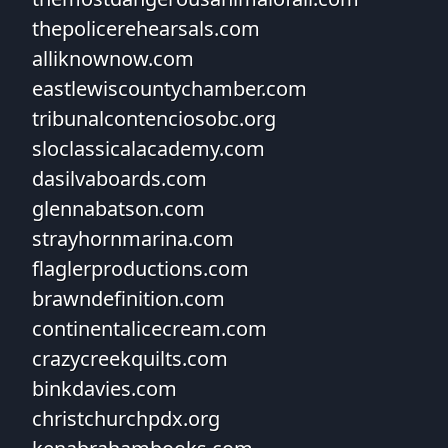
thepolicerehearsals.com
alliknownow.com
eastlewiscountychamber.com
tribunalcontenciosobc.org
sloclassicalacademy.com
dasilvaboards.com
glennabatson.com
strayhornmarina.com
flaglerproductions.com
brawndefinition.com
continentalicecream.com
crazycreekquilts.com
binkdavies.com
christchurchpdx.org