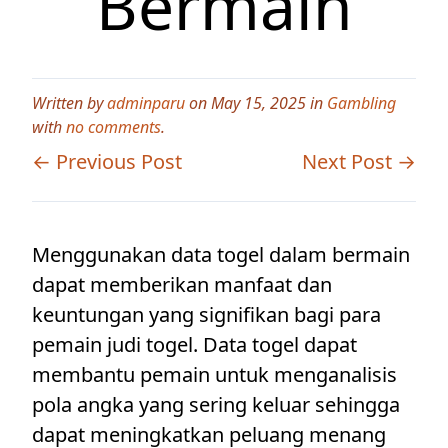
Bermain
Written by
adminparu
on May 15, 2025 in
Gambling
with
no comments
.
← Previous Post
Next Post →
Menggunakan data togel dalam bermain
dapat memberikan manfaat dan
keuntungan yang signifikan bagi para
pemain judi togel. Data togel dapat
membantu pemain untuk menganalisis
pola angka yang sering keluar sehingga
dapat meningkatkan peluang menang