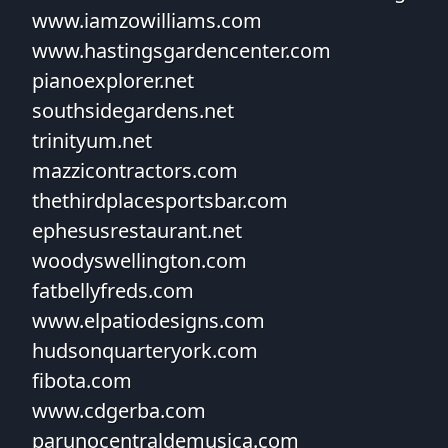
www.iamzowilliams.com
www.hastingsgardencenter.com
pianoexplorer.net
southsidegardens.net
trinityum.net
mazzicontractors.com
thethirdplacesportsbar.com
ephesusrestaurant.net
woodyswellington.com
fatbellyfreds.com
www.elpatiodesigns.com
hudsonquarteryork.com
fibota.com
www.cdgerba.com
parunocentraldemusica.com