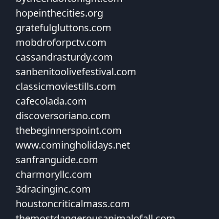
hopeinthecities.org
gratefulgluttons.com
mobdroforpctv.com
cassandrasturdy.com
sanbenitoolivefestival.com
classicmoviestills.com
cafecolada.com
discoversoriano.com
thebeginnerspoint.com
www.comingholidays.net
sanfranguide.com
charmoryllc.com
3dracinginc.com
houstoncriticalmass.com
themostdangerousanimalofall.com