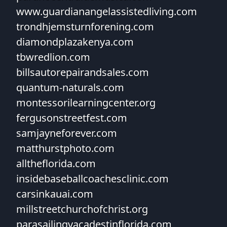
www.guardianangelassistedliving.com
trondhjemsturnforening.com
diamondplazakenya.com
tbwredlion.com
billsautorepairandsales.com
quantum-naturals.com
montessorilearningcenter.org
fergusonstreetfest.com
samjayneforever.com
matthurstphoto.com
alltheflorida.com
insidebaseballcoachesclinic.com
carsinkauai.com
millstreetchurchofchrist.org
parasailingvacadestinflorida.com