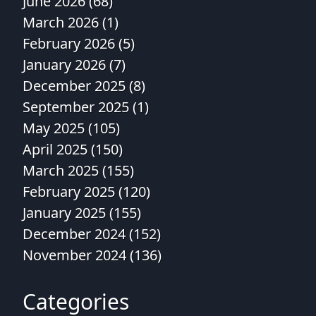
June 2026
(68)
March 2026
(1)
February 2026
(5)
January 2026
(7)
December 2025
(8)
September 2025
(1)
May 2025
(105)
April 2025
(150)
March 2025
(155)
February 2025
(120)
January 2025
(155)
December 2024
(152)
November 2024
(136)
Categories