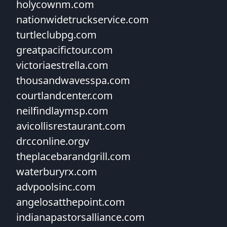
holycownm.com
nationwidetruckservice.com
turtleclubpg.com
greatpacifictour.com
victoriaestrella.com
thousandwavesspa.com
courtlandcenter.com
neilfindlaymsp.com
avicollisrestaurant.com
drcconline.org
v
theplacebarandgrill.com
waterburyrx.com
advpoolsinc.com
angelosatthepoint.com
indianapastorsalliance.com