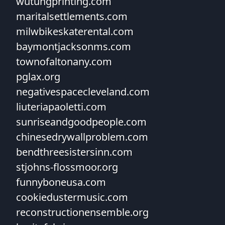
wutungprinting.com
maritalsettlements.com
milwbikeskaterental.com
baymontjacksonms.com
townofaltonany.com
pglax.org
negativespacecleveland.com
liuteriapaoletti.com
sunriseandgoodpeople.com
chinesedrywallproblem.com
bendthreesistersinn.com
stjohns-flossmoor.org
funnyboneusa.com
cookiedustermusic.com
reconstructionensemble.org