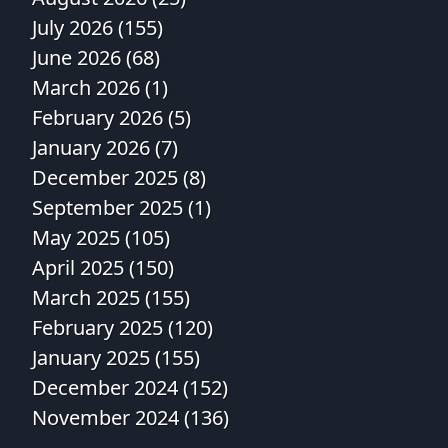
July 2026
(155)
June 2026
(68)
March 2026
(1)
February 2026
(5)
January 2026
(7)
December 2025
(8)
September 2025
(1)
May 2025
(105)
April 2025
(150)
March 2025
(155)
February 2025
(120)
January 2025
(155)
December 2024
(152)
November 2024
(136)