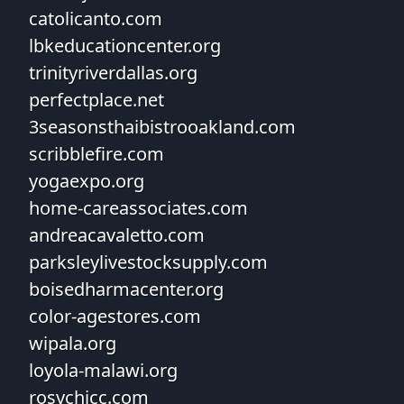
catolicanto.com
lbkeducationcenter.org
trinityriverdallas.org
perfectplace.net
3seasonsthaibistrooakland.com
scribblefire.com
yogaexpo.org
home-careassociates.com
andreacavaletto.com
parksleylivestocksupply.com
boisedharmacenter.org
color-agestores.com
wipala.org
loyola-malawi.org
rosychicc.com