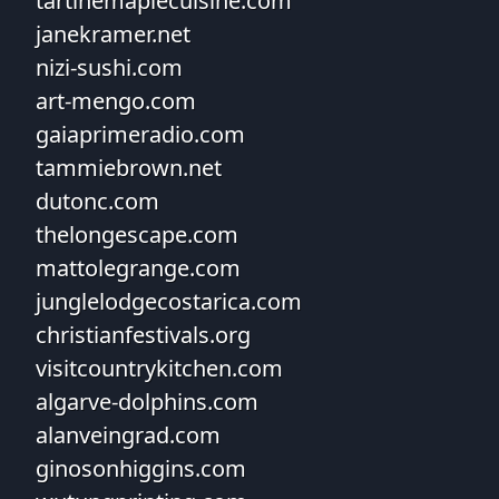
tartinemaplecuisine.com
janekramer.net
nizi-sushi.com
art-mengo.com
gaiaprimeradio.com
tammiebrown.net
dutonc.com
thelongescape.com
mattolegrange.com
junglelodgecostarica.com
christianfestivals.org
visitcountrykitchen.com
algarve-dolphins.com
alanveingrad.com
ginosonhiggins.com