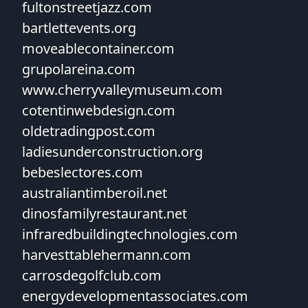
fultonstreetjazz.com
bartlettevents.org
moveablecontainer.com
grupolareina.com
www.cherryvalleymuseum.com
cotentinwebdesign.com
oldetradingpost.com
ladiesunderconstruction.org
bebeslectores.com
australiantimberoil.net
dinosfamilyrestaurant.net
infraredbuildingtechnologies.com
harvesttablehermann.com
carrosdegolfclub.com
energydevelopmentassociates.com