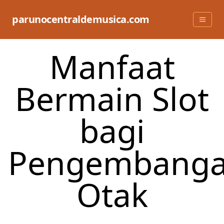
Skip
to
parunocentraldemusica.com
content
Manfaat
Bermain Slot
bagi
Pengembang
Otak