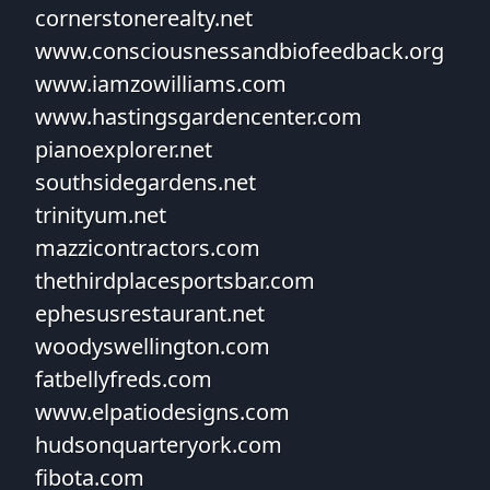
cornerstonerealty.net
www.consciousnessandbiofeedback.org
www.iamzowilliams.com
www.hastingsgardencenter.com
pianoexplorer.net
southsidegardens.net
trinityum.net
mazzicontractors.com
thethirdplacesportsbar.com
ephesusrestaurant.net
woodyswellington.com
fatbellyfreds.com
www.elpatiodesigns.com
hudsonquarteryork.com
fibota.com