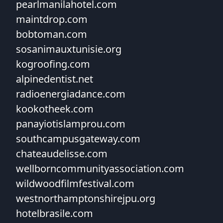
pearlmanilahotel.com
maintdrop.com
bobtoman.com
sosanimauxtunisie.org
kogroofing.com
alpinedentist.net
radioenergiadance.com
kookotheek.com
panayiotislamprou.com
southcampusgateway.com
chateaudelisse.com
wellborncommunityassociation.com
wildwoodfilmfestival.com
westnorthamptonshirejpu.org
hotelbrasile.com