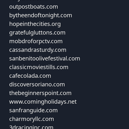
outpostboats.com
bytheendoftonight.com
hopeinthecities.org
gratefulgluttons.com
mobdroforpctv.com
cassandrasturdy.com
sanbenitoolivefestival.com
classicmoviestills.com
cafecolada.com
discoversoriano.com
thebeginnerspoint.com
www.comingholidays.net
sanfranguide.com
charmoryllc.com
3dracinginc.com