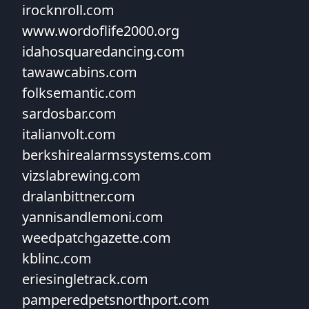
irocknroll.com
www.wordoflife2000.org
idahosquaredancing.com
tawawcabins.com
folksemantic.com
sardosbar.com
italianvolt.com
berkshirealarmssystems.com
vizslabrewing.com
dralanbittner.com
yannisandlemoni.com
weedpatchgazette.com
kblinc.com
eriesingletrack.com
pamperedpetsnorthport.com