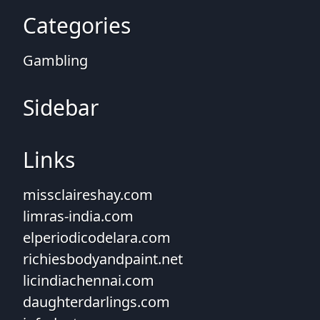
Categories
Gambling
Sidebar
Links
missclaireshay.com
limras-india.com
elperiodicodelara.com
richiesbodyandpaint.net
licindiachennai.com
daughterdarlings.com