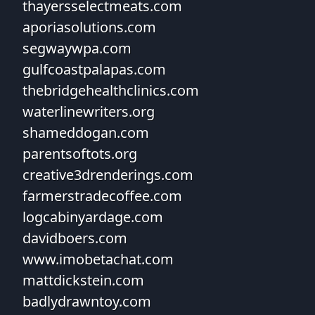
thayersselectmeats.com
aporiasolutions.com
segwaywpa.com
gulfcoastpalapas.com
thebridgehealthclinics.com
waterlinewriters.org
shameddogan.com
parentsoftots.org
creative3drenderings.com
farmerstradecoffee.com
logcabinyardage.com
davidboers.com
www.imobetachat.com
mattdickstein.com
badlydrawntoy.com