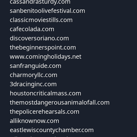
cassandrasturdy.com
sanbenitoolivefestival.com
classicmoviestills.com
cafecolada.com
discoversoriano.com
thebeginnerspoint.com
www.comingholidays.net
sanfranguide.com
charmoryllc.com
3dracinginc.com
houstoncriticalmass.com
themostdangerousanimalofall.com
thepolicerehearsals.com
alliknownow.com
eastlewiscountychamber.com