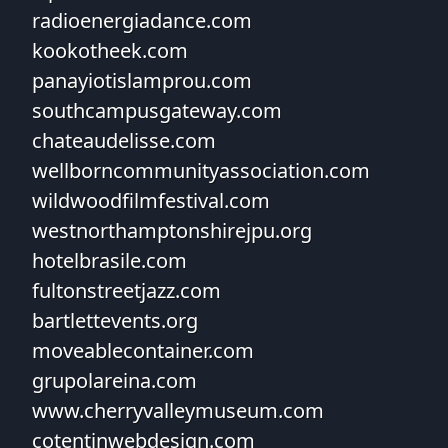
radioenergiadance.com
kookotheek.com
panayiotislamprou.com
southcampusgateway.com
chateaudelisse.com
wellborncommunityassociation.com
wildwoodfilmfestival.com
westnorthamptonshirejpu.org
hotelbrasile.com
fultonstreetjazz.com
bartlettevents.org
moveablecontainer.com
grupolareina.com
www.cherryvalleymuseum.com
cotentinwebdesign.com