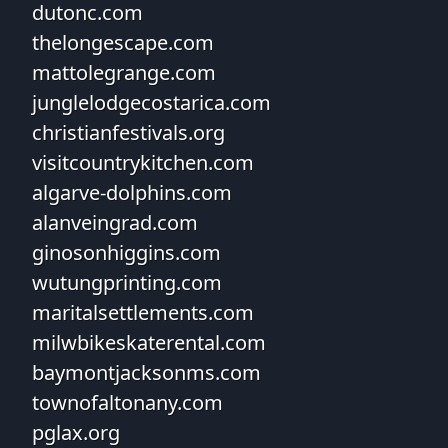
dutonc.com
thelongescape.com
mattolegrange.com
junglelodgecostarica.com
christianfestivals.org
visitcountrykitchen.com
algarve-dolphins.com
alanveingrad.com
ginosonhiggins.com
wutungprinting.com
maritalsettlements.com
milwbikeskaterental.com
baymontjacksonms.com
townofaltonany.com
pglax.org