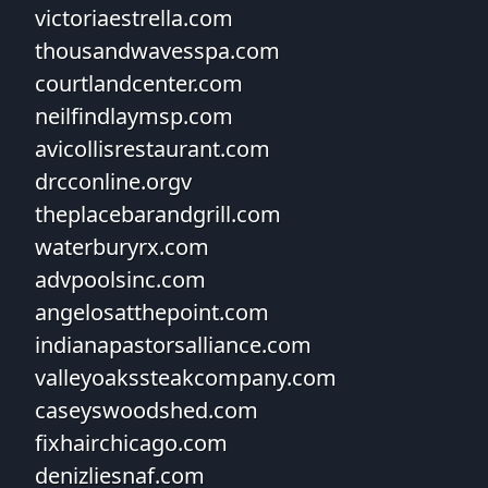
victoriaestrella.com
thousandwavesspa.com
courtlandcenter.com
neilfindlaymsp.com
avicollisrestaurant.com
drcconline.org
v
theplacebarandgrill.com
waterburyrx.com
advpoolsinc.com
angelosatthepoint.com
indianapastorsalliance.com
valleyoakssteakcompany.com
caseyswoodshed.com
fixhairchicago.com
denizliesnaf.com