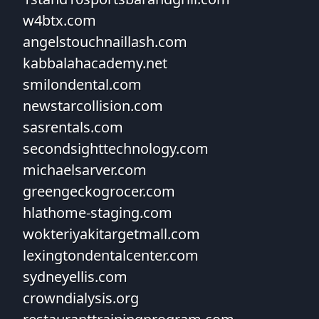
w4btx.com
angelstouchnaillash.com
kabbalahacademy.net
smilondental.com
newstarcollision.com
sasrentals.com
secondsighttechnology.com
michaelsarver.com
greengeckogrocer.com
hlathome-staging.com
wokteriyakitargetmall.com
lexingtondentalcenter.com
sydneyellis.com
crowndialysis.org