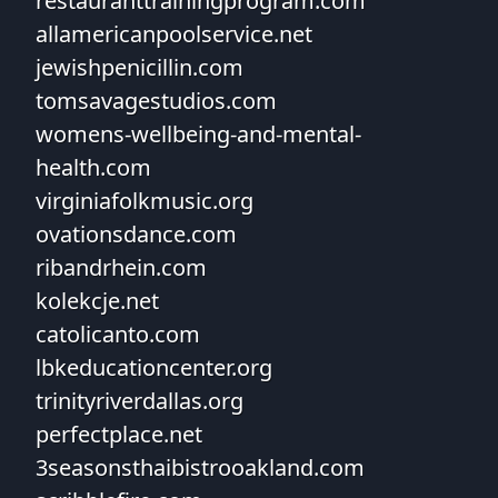
restauranttrainingprogram.com
allamericanpoolservice.net
jewishpenicillin.com
tomsavagestudios.com
womens-wellbeing-and-mental-
health.com
virginiafolkmusic.org
ovationsdance.com
ribandrhein.com
kolekcje.net
catolicanto.com
lbkeducationcenter.org
trinityriverdallas.org
perfectplace.net
3seasonsthaibistrooakland.com