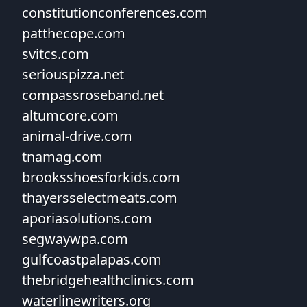
constitutionconferences.com
patthecope.com
svitcs.com
seriouspizza.net
compassroseband.net
altumcore.com
animal-drive.com
tnamag.com
brooksshoesforkids.com
thayersselectmeats.com
aporiasolutions.com
segwaywpa.com
gulfcoastpalapas.com
thebridgehealthclinics.com
waterlinewriters.org