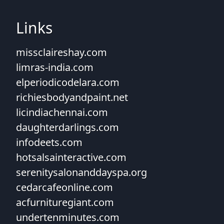
Links
missclaireshay.com
limras-india.com
elperiodicodelara.com
richiesbodyandpaint.net
licindiachennai.com
daughterdarlings.com
infodeets.com
hotsalsainteractive.com
serenitysalonanddayspa.org
cedarcafeonline.com
acfurnituregiant.com
undertenminutes.com