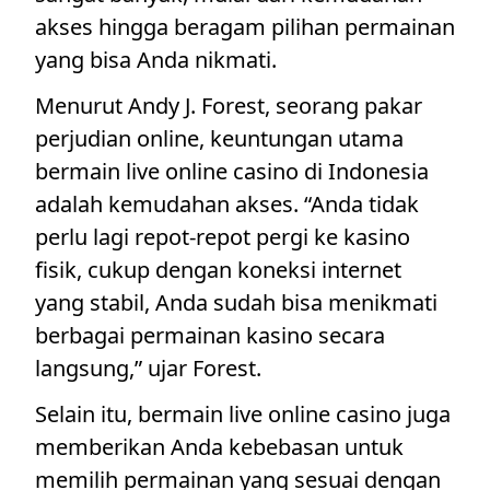
akses hingga beragam pilihan permainan
yang bisa Anda nikmati.
Menurut Andy J. Forest, seorang pakar
perjudian online, keuntungan utama
bermain live online casino di Indonesia
adalah kemudahan akses. “Anda tidak
perlu lagi repot-repot pergi ke kasino
fisik, cukup dengan koneksi internet
yang stabil, Anda sudah bisa menikmati
berbagai permainan kasino secara
langsung,” ujar Forest.
Selain itu, bermain live online casino juga
memberikan Anda kebebasan untuk
memilih permainan yang sesuai dengan