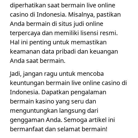
diperhatikan saat bermain live online
casino di Indonesia. Misalnya, pastikan
Anda bermain di situs judi online
terpercaya dan memiliki lisensi resmi.
Hal ini penting untuk memastikan
keamanan data pribadi dan keuangan
Anda saat bermain.
Jadi, jangan ragu untuk mencoba
keuntungan bermain live online casino di
Indonesia. Dapatkan pengalaman
bermain kasino yang seru dan
menguntungkan langsung dari
genggaman Anda. Semoga artikel ini
bermanfaat dan selamat bermain!