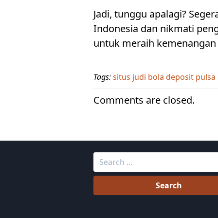
Jadi, tunggu apalagi? Seger
Indonesia dan nikmati pe
untuk meraih kemenangan b
Tags:
situs judi bola deposit puls
Comments are closed.
Search
for: