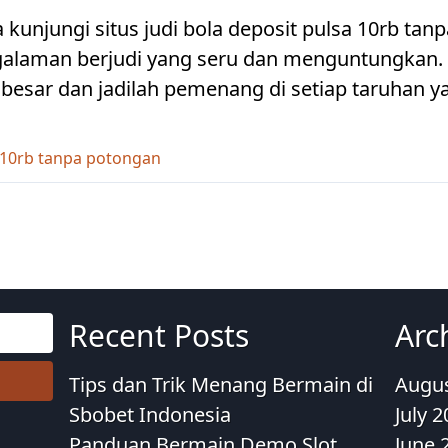
a kunjungi situs judi bola deposit pulsa 10rb tan
ngalaman berjudi yang seru dan menguntungkan
esar dan jadilah pemenang di setiap taruhan y
a 10rb tanpa potongan
Recent Posts
Arc
Tips dan Trik Menang Bermain di
Augus
Sbobet Indonesia
July 
Panduan Bermain Demo Slot
June 