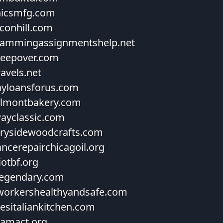
nicsmfg.com
conhill.com
rammingassignmentshelp.net
leepover.com
avels.net
yloansforus.com
elmontbakery.com
ayclassic.com
rysidewoodcrafts.com
ancerepairchicagoil.org
iotbf.org
legendary.com
orkershealthyandsafe.com
esitaliankitchen.com
amact.org