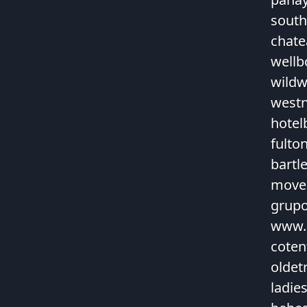
sout
chate
wellb
wildw
westn
hotel
fulto
bartl
movea
grupo
www.
coten
oldet
ladie