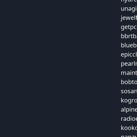
unagi
jewel
getpc
bbrtb
blueb
epicc
pearl
main
bobt
sosan
kogro
alpin
radio
kook
panay