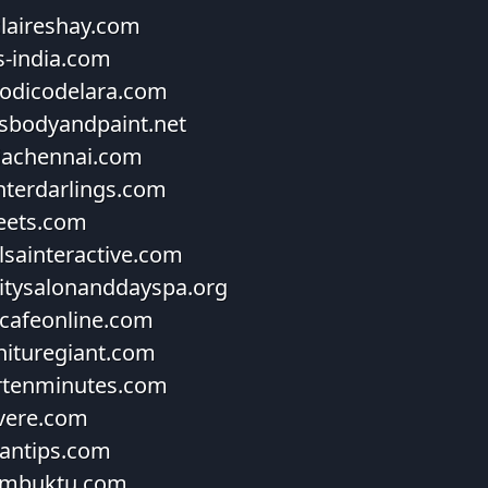
laireshay.com
s-india.com
iodicodelara.com
esbodyandpaint.net
diachennai.com
terdarlings.com
eets.com
lsainteractive.com
itysalonanddayspa.org
cafeonline.com
nituregiant.com
rtenminutes.com
vere.com
antips.com
imbuktu.com