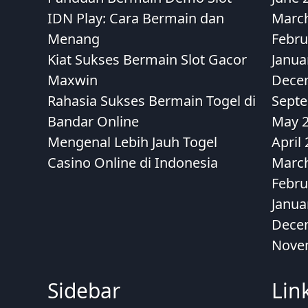
IDN Play: Cara Bermain dan
Marc
Menang
Febru
Kiat Sukses Bermain Slot Gacor
Janua
Maxwin
Dece
Rahasia Sukses Bermain Togel di
Sept
Bandar Online
May 
Mengenal Lebih Jauh Togel
April
Casino Online di Indonesia
Marc
Febru
Janua
Dece
Nove
Sidebar
Lin