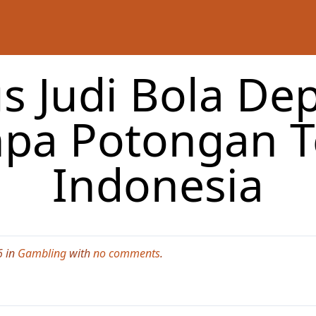
us Judi Bola De
pa Potongan Te
Indonesia
6 in
Gambling
with
no comments
.