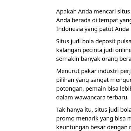
Apakah Anda mencari situs j
Anda berada di tempat yang 
Indonesia yang patut Anda 
Situs judi bola deposit pu
kalangan pecinta judi onl
semakin banyak orang bera
Menurut pakar industri perj
pilihan yang sangat mengu
potongan, pemain bisa lebi
dalam wawancara terbaru.
Tak hanya itu, situs judi 
promo menarik yang bisa 
keuntungan besar dengan 