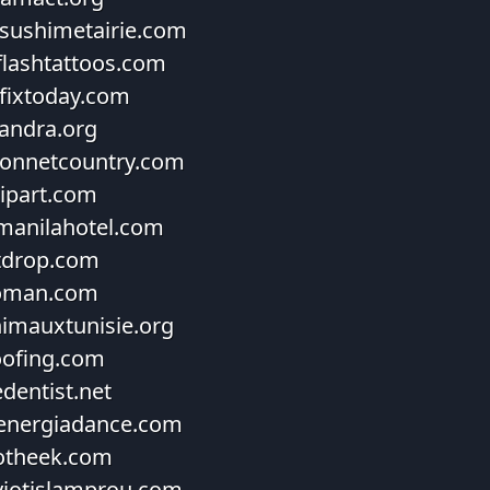
sushimetairie.com
flashtattoos.com
fixtoday.com
andra.org
onnetcountry.com
lipart.com
manilahotel.com
tdrop.com
oman.com
imauxtunisie.org
ofing.com
edentist.net
energiadance.com
otheek.com
iotislamprou.com