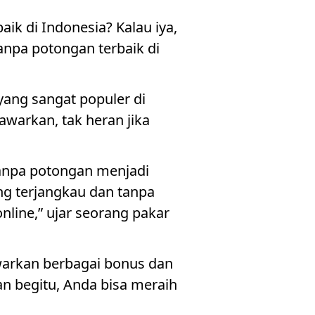
ik di Indonesia? Kalau iya,
tanpa potongan terbaik di
yang sangat populer di
warkan, tak heran jika
 tanpa potongan menjadi
ng terjangkau dan tanpa
nline,” ujar seorang pakar
awarkan berbagai bonus dan
 begitu, Anda bisa meraih